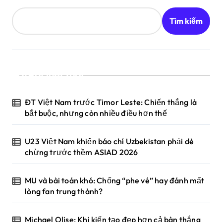
t
Tìm kiếm
r
a
n
Bài viết mới
g
b
ĐT Việt Nam trước Timor Leste: Chiến thắng là
à
bắt buộc, nhưng còn nhiều điều hơn thế
i
U23 Việt Nam khiến báo chí Uzbekistan phải dè
v
chừng trước thềm ASIAD 2026
i
ế
MU và bài toán khó: Chống “phe vé” hay đánh mất
t
lòng fan trung thành?
Michael Olise: Khi kiến tạo đẹp hơn cả bàn thắng