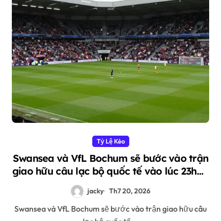
Tỷ Lệ Kèo
Swansea và VfL Bochum sẽ bước vào trận
giao hữu câu lạc bộ quốc tế vào lúc 23h00
ngày 21/7/2026
jacky
Th7 20, 2026
Swansea và VfL Bochum sẽ bước vào trận giao hữu câu