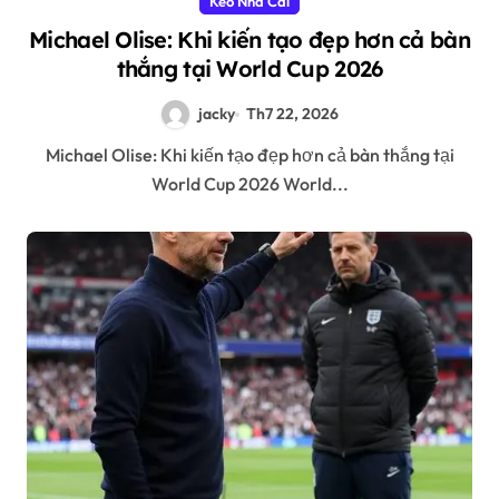
Kèo Nhà Cái
Michael Olise: Khi kiến tạo đẹp hơn cả bàn
thắng tại World Cup 2026
jacky
Th7 22, 2026
Michael Olise: Khi kiến tạo đẹp hơn cả bàn thắng tại
World Cup 2026 World...