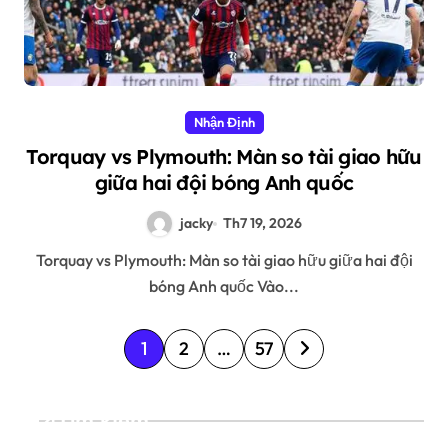
Nhận Định
Torquay vs Plymouth: Màn so tài giao hữu
giữa hai đội bóng Anh quốc
jacky
Th7 19, 2026
Torquay vs Plymouth: Màn so tài giao hữu giữa hai đội
bóng Anh quốc Vào...
P
1
2
…
57
h
â
Tìm kiếm
n