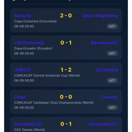
2 - 0
Santa Fe
Union Magdalena
Copa Colombia (Colombia)
08-06 00:00
HẾT
0 - 1
LDU Portoviejo
Barcelona SC
Copa Ecuador (Ecuador)
08-06 00:00
HẾT
1 - 2
UMECIT
CD Olimpia
CONCACAF Central American Cup (World)
08-06 00:00
HẾT
0 - 0
Cibao
Cavalier
CONCACAF Caribbean Club Championship (World)
08-06 00:00
HẾT
0 - 1
Colombia U21
Venezuela U21
CAC Games (World)