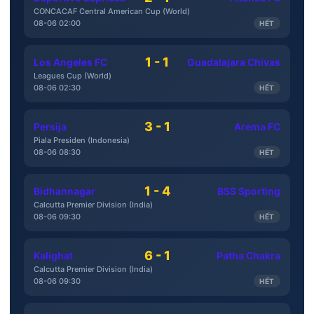
CONCACAF Central American Cup (World)
08-06 02:00
HẾT
1 - 1
Los Angeles FC
Guadalajara Chivas
Leagues Cup (World)
08-06 02:30
HẾT
3 - 1
Persija
Arema FC
Piala Presiden (Indonesia)
08-06 08:30
HẾT
1 - 4
Bidhannagar
BSS Sporting
Calcutta Premier Division (India)
08-06 09:30
HẾT
6 - 1
Kalighat
Patha Chakra
Calcutta Premier Division (India)
08-06 09:30
HẾT