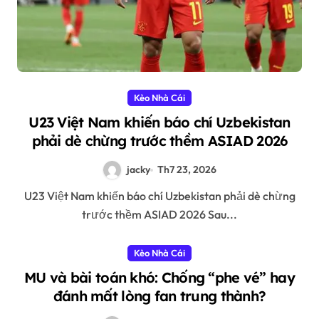
Kèo Nhà Cái
U23 Việt Nam khiến báo chí Uzbekistan
phải dè chừng trước thềm ASIAD 2026
jacky
Th7 23, 2026
U23 Việt Nam khiến báo chí Uzbekistan phải dè chừng
trước thềm ASIAD 2026 Sau...
Kèo Nhà Cái
MU và bài toán khó: Chống “phe vé” hay
đánh mất lòng fan trung thành?