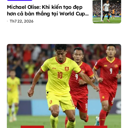
Michael Olise: Khi kiến tạo đẹp
hơn cả bàn thắng tại World Cup
2026
Th7 22, 2026