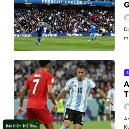
G
Dự đoán Prescot Cables vs Crewe: Giao hữu chuẩn bị
mù
S
A
T
C
Anh và Thụy Sĩ Gây Sốc, Argentina Thắng Kịch Tính:
×
Kế