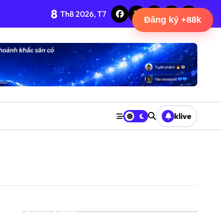
8
Th8 2026, T7
Đăng ký +88k
26
klive
Tìm kiếm