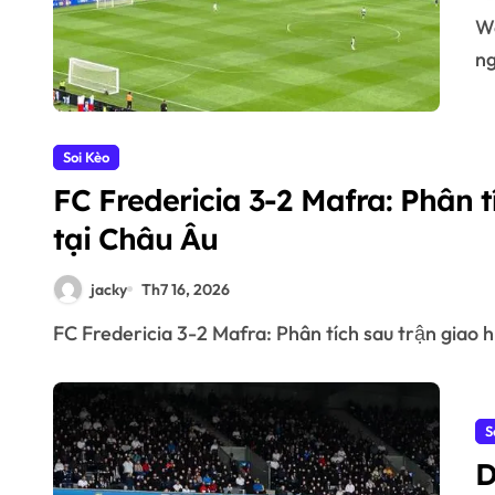
World Cup 2026 đến gần: Hành trình khai mở kỷ
ng
Soi Kèo
FC Fredericia 3-2 Mafra: Phân 
tại Châu Âu
jacky
Th7 16, 2026
FC Fredericia 3-2 Mafra: Phân tích sau trận giao 
S
D