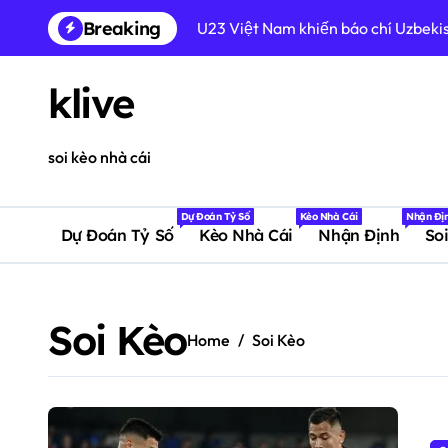
Skip
Breaking
U23 Việt Nam khiến báo chí Uzbek
to
content
MU và bài toán khó: Chống “phe vé”
klive
Michael Olise: Khi kiến tạo đẹp hơ
Thomas Tuchel và nỗi oan của ngườ
soi kèo nhà cái
Man City âm thầm xây dựng đế chế 
Dự Đoán Tỷ Số
Kèo Nhà Cái
Nhận Đị
Swansea và VfL Bochum sẽ bước vào
Dự Đoán Tỷ Số
Kèo Nhà Cái
Nhận Định
So
Independiente del Valle hủy diệt Em
Deportivo Madryn đối đầu Godoy Cru
Soi Kèo
Home
Soi Kèo
Torquay vs Plymouth: Màn so tài gi
ĐT Việt Nam trước Timor Leste: Chi