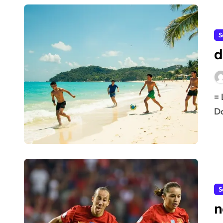
S
d
= Lịch sử hình thành và phát triển của Donetsk ==
Do
S
n