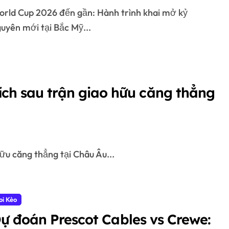
uyên mới tại Bắc Mỹ...
tích sau trận giao hữu căng thẳng
hữu căng thẳng tại Châu Âu...
oi Kèo
ự đoán Prescot Cables vs Crewe: