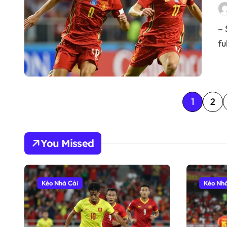
– Start directly with H2 title, no other text before – 15
fu
P
1
2
h
â
You Missed
n
t
Kèo Nhà Cái
Kèo Nhà
r
a