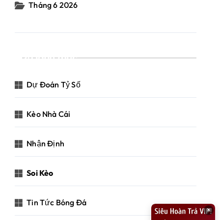
Tháng 6 2026
Danh mục
Dự Đoán Tỷ Số
Kèo Nhà Cái
Nhận Định
Soi Kèo
Tin Tức Bóng Đá
×