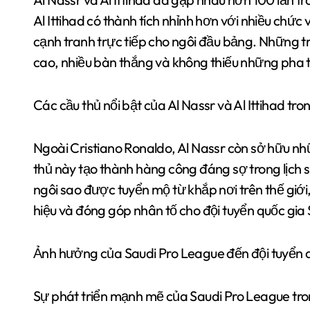
Al Ittihad có thành tích nhỉnh hơn với nhiều chức v
cạnh tranh trực tiếp cho ngôi đầu bảng. Những t
cao, nhiều bàn thắng và không thiếu những pha tr
Các cầu thủ nổi bật của Al Nassr và Al Ittihad t
Ngoài Cristiano Ronaldo, Al Nassr còn sở hữu n
thủ này tạo thành hàng công đáng sợ trong lịch s
ngôi sao được tuyển mộ từ khắp nơi trên thế gi
hiệu và đóng góp nhân tố cho đội tuyển quốc gi
Ảnh hưởng của Saudi Pro League đến đội tuyển q
Sự phát triển mạnh mẽ của Saudi Pro League tr