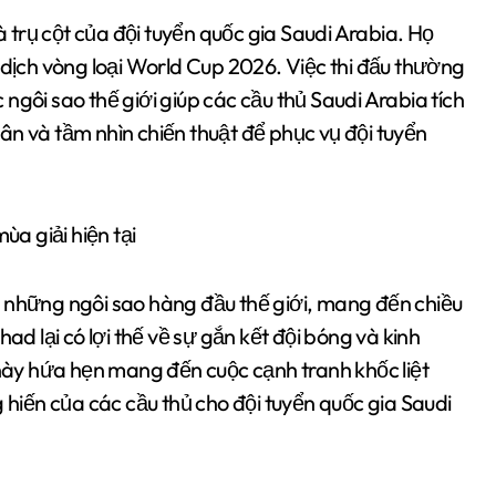
à trụ cột của đội tuyển quốc gia Saudi Arabia. Họ
 dịch vòng loại World Cup 2026. Việc thi đấu thường
ngôi sao thế giới giúp các cầu thủ Saudi Arabia tích
ân và tầm nhìn chiến thuật để phục vụ đội tuyển
ùa giải hiện tại
của những ngôi sao hàng đầu thế giới, mang đến chiều
tihad lại có lợi thế về sự gắn kết đội bóng và kinh
 này hứa hẹn mang đến cuộc cạnh tranh khốc liệt
 hiến của các cầu thủ cho đội tuyển quốc gia Saudi