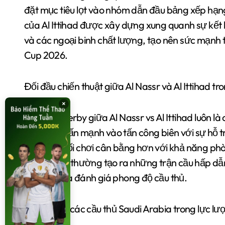
đặt mục tiêu lọt vào nhóm dẫn đầu bảng xếp hạng
của Al Ittihad được xây dựng xung quanh sự kết 
và các ngoại binh chất lượng, tạo nên sức mạnh 
Cup 2026.
Đối đầu chiến thuật giữa Al Nassr và Al Ittihad t
×
Các trận derby giữa Al Nassr vs Al Ittihad luôn là
thường nhấn mạnh vào tấn công biên với sự hỗ trợ 
xây dựng lối chơi cân bằng hơn với khả năng ph
của hai đội thường tạo ra những trận cầu hấp dẫn
quan sát và đánh giá phong độ cầu thủ.
Vai trò của các cầu thủ Saudi Arabia trong lực lư