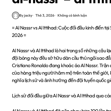
By jacky
Th6 3, 2026
Không có bình luận
= Al Nassr vs Al Ittihad: Cuộc đối đầu kinh điển tại Saudi Pro League và hành trình đến World Cup
2026 =
Al Nassr và Al Ittihad là hai trong số những câu l
đội bóng này đều sở hữu dàn cầu thủ ngôi sao đẳn
Cristiano Ronaldo đang khoác áo Al Nassr. Trận de
của hàng triệu người hâm mộ trên toàn thế giới,
nghĩa lịch sử và ảnh hưởng đến đội tuyển quốc 
Lịch sử đối đầu giữa Al Nassr và Al Ittihad qua cá
Al Nassr và Al Ittihad đã gặp nhau hơn 100 lần tro