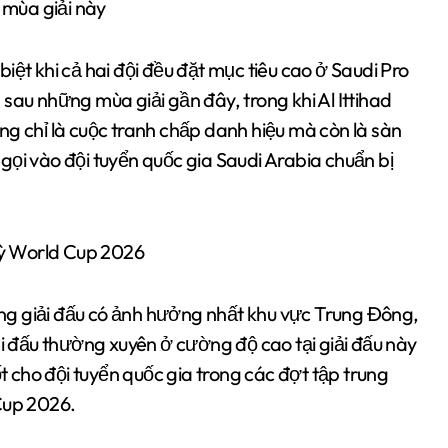
 mùa giải này
iệt khi cả hai đội đều đặt mục tiêu cao ở Saudi Pro
sau những mùa giải gần đây, trong khi Al Ittihad
ng chỉ là cuộc tranh chấp danh hiệu mà còn là sàn
gọi vào đội tuyển quốc gia Saudi Arabia chuẩn bị
 kỳ World Cup 2026
ng giải đấu có ảnh hưởng nhất khu vực Trung Đông,
hi đấu thường xuyên ở cường độ cao tại giải đấu này
ốt cho đội tuyển quốc gia trong các đợt tập trung
Cup 2026.