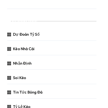
Danh mục
Dự Đoán Tỷ Số
Kèo Nhà Cái
Nhận Định
Soi Kèo
Tin Tức Bóng Đá
Tỷ Lệ Kèo