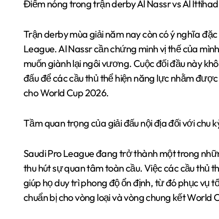
Điểm nóng trong trận derby Al Nassr vs Al Ittihad
Trận derby mùa giải năm nay còn có ý nghĩa đặc b
League. Al Nassr cần chứng minh vị thế của mình 
muốn giành lại ngôi vương. Cuộc đối đầu này khô
đấu để các cầu thủ thể hiện năng lực nhằm được 
cho World Cup 2026.
Tầm quan trọng của giải đấu nội địa đối với chu
Saudi Pro League đang trở thành một trong nhữ
thu hút sự quan tâm toàn cầu. Việc các cầu thủ t
giúp họ duy trì phong độ ổn định, từ đó phục vụ t
chuẩn bị cho vòng loại và vòng chung kết World 