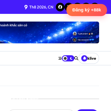
9
Th8 2026, CN
Đăng ký +88k
26
klive
Tìm kiếm