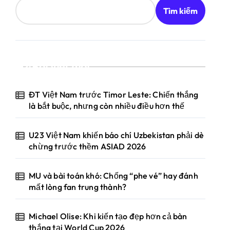
Tìm kiếm
Bài viết mới
ĐT Việt Nam trước Timor Leste: Chiến thắng
là bắt buộc, nhưng còn nhiều điều hơn thế
U23 Việt Nam khiến báo chí Uzbekistan phải dè
chừng trước thềm ASIAD 2026
MU và bài toán khó: Chống “phe vé” hay đánh
mất lòng fan trung thành?
Michael Olise: Khi kiến tạo đẹp hơn cả bàn
thắng tại World Cup 2026