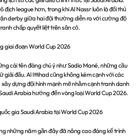
ô địch league hơn, trong khi Al Nassr luôn là đối thủ
rận derby giữa hai đội thường diễn ra với cường độ
anh chấp quyết liệt trên sân cỏ.
rong giai đoạn World Cup 2026
hững cái tên đáng chú ý như Sadio Mané, những cầu
ử giải đấu. Al Ittihad cũng không kém cạnh với các
ới, xây dựng đội hình mạnh mẽ nhằm cạnh tranh danh
a Saudi Arabia hướng đến vòng loại World Cup 2026.
uốc gia Saudi Arabia tại World Cup 2026
ong những năm gần đây đã nâng cao đáng kể trình