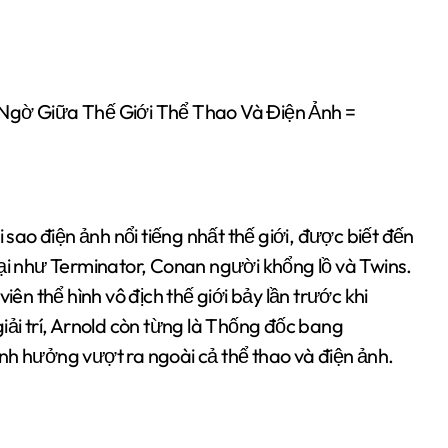
t Ngờ Giữa Thế Giới Thể Thao Và Điện Ảnh =
ao điện ảnh nổi tiếng nhất thế giới, được biết đến
oại như Terminator, Conan người khổng lồ và Twins.
iên thể hình vô địch thế giới bảy lần trước khi
iải trí, Arnold còn từng là Thống đốc bang
nh hưởng vượt ra ngoài cả thể thao và điện ảnh.