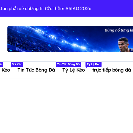
istan phải dè chừng trước thềm ASIAD 2026
 hay đánh mất lòng fan trung thành?
n cả bàn thắng tại World Cup 2026
i hùng: Tuyển Anh đang quá vội vàng phán xét?
tương lai: Bouaddi và những viên ngọc thô
nh
Soi Kèo
Tin Tức Bóng Đá
Tỷ Lệ Kèo
 trận giao hữu câu lạc bộ quốc tế vào lúc 23h00 ngày 21/7/20
i Kèo
Tin Tức Bóng Đá
Tỷ Lệ Kèo
trực tiếp bóng đá
elec 6-1 tại Liga Pro
z: Cuộc chiến giữa sự ổn định và khát khao chiến thắng tại
ao hữu giữa hai đội bóng Anh quốc
ến thắng là bắt buộc, nhưng còn nhiều điều hơn thế