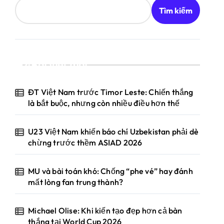
Tìm kiếm
Bài viết mới
ĐT Việt Nam trước Timor Leste: Chiến thắng
là bắt buộc, nhưng còn nhiều điều hơn thế
U23 Việt Nam khiến báo chí Uzbekistan phải dè
chừng trước thềm ASIAD 2026
MU và bài toán khó: Chống “phe vé” hay đánh
mất lòng fan trung thành?
Michael Olise: Khi kiến tạo đẹp hơn cả bàn
thắng tại World Cup 2026