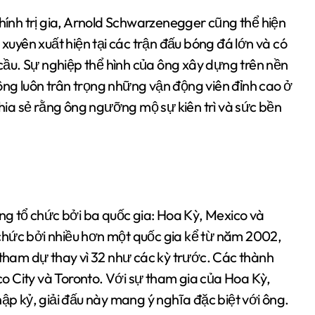
chính trị gia, Arnold Schwarzenegger cũng thể hiện
yên xuất hiện tại các trận đấu bóng đá lớn và có
n cầu. Sự nghiệp thể hình của ông xây dựng trên nền
n ông luôn trân trọng những vận động viên đỉnh cao ở
ia sẻ rằng ông ngưỡng mộ sự kiên trì và sức bền
ồng tổ chức bởi ba quốc gia: Hoa Kỳ, Mexico và
chức bởi nhiều hơn một quốc gia kể từ năm 2002,
 tham dự thay vì 32 như các kỳ trước. Các thành
o City và Toronto. Với sự tham gia của Hoa Kỳ,
hập kỷ, giải đấu này mang ý nghĩa đặc biệt với ông.