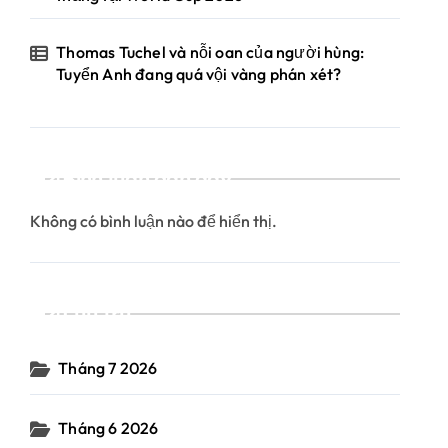
Thomas Tuchel và nỗi oan của người hùng:
Tuyển Anh đang quá vội vàng phán xét?
Bình luận gần đây
Không có bình luận nào để hiển thị.
Lưu trữ
Tháng 7 2026
Tháng 6 2026