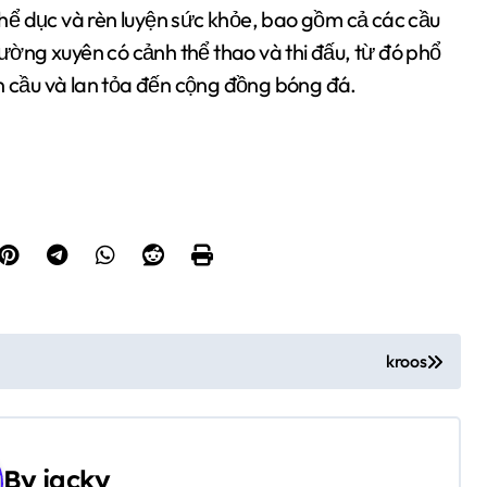
hể dục và rèn luyện sức khỏe, bao gồm cả các cầu
ờng xuyên có cảnh thể thao và thi đấu, từ đó phổ
àn cầu và lan tỏa đến cộng đồng bóng đá.
kroos
By
jacky