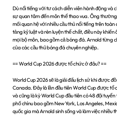
Dù nổi tiếng với tư cách diễn viên hành động và 
sự quan tâm đến môn thể thao vua. Ông thường xu
mối quan hệ với nhiều cầu thủ nổi tiếng trên toà
tảng kỷ luật và rèn luyện thể chất, điều này khiế
mọi bộ môn, bao gồm cả bóng đá. Arnold từng ch
của các cầu thủ bóng đá chuyên nghiệp.
== World Cup 2026 được tổ chức ở đâu? ==
World Cup 2026 sẽ là giải đấu lịch sử khi được đ
Canada. Đây là lần đầu tiên World Cup được tổ 
và cũng là kỳ World Cup đầu tiên có 48 đội tuyển
phố chínu bao gồm New York, Los Angeles, Mexic
quốc gia mà Arnold sinh sống và làm việc nhiều t