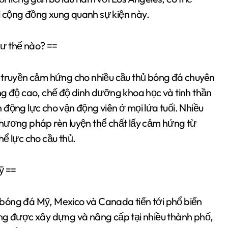
 cộng đồng xung quanh sự kiện này.
ư thế nào? ==
ã truyền cảm hứng cho nhiều cầu thủ bóng đá chuyên
ng độ cao, chế độ dinh dưỡng khoa học và tinh thần
động lực cho vận động viên ở mọi lứa tuổi. Nhiều
phương pháp rèn luyện thể chất lấy cảm hứng từ
ể lực cho cầu thủ.
ỹ ==
bóng đá Mỹ, Mexico và Canada tiến tới phổ biến
ang được xây dựng và nâng cấp tại nhiều thành phố,