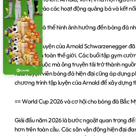
đóng góp vào các hoạt động quảng bá và kết nối
== Arnold và thể hình ảnh hưởng đến bóng đá nh
Triết lý tập luyện của Arnold Schwarzenegger đ
nghiệp trên toàn thế giới. Các buổi tập gym cườ
không bỏ cuộc mà ông truyền tải trở thành nguồn 
huấn luyện viên bóng đá hiện đại cũng áp dụng 
chương trình tập luyện của Arnold để xây dựng th
== World Cup 2026 và cơ hội cho bóng đá Bắc M
Giải đấu năm 2026 là bước ngoặt quan trọng để 
hơn trên toàn cầu. Các sân vận động hiện đại đ