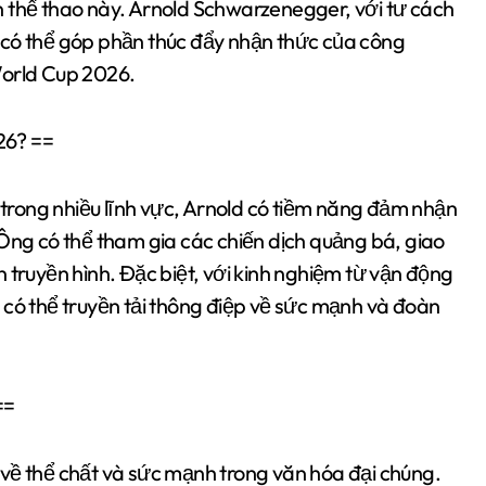
n thể thao này. Arnold Schwarzenegger, với tư cách
 có thể góp phần thúc đẩy nhận thức của công
World Cup 2026.
026? ==
i trong nhiều lĩnh vực, Arnold có tiềm năng đảm nhận
 Ông có thể tham gia các chiến dịch quảng bá, giao
iện truyền hình. Đặc biệt, với kinh nghiệm từ vận động
ld có thể truyền tải thông điệp về sức mạnh và đoàn
==
về thể chất và sức mạnh trong văn hóa đại chúng.