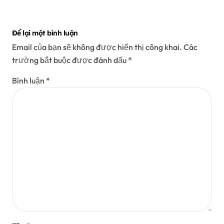
Để lại một bình luận
Email của bạn sẽ không được hiển thị công khai.
Các
trường bắt buộc được đánh dấu
*
Bình luận
*