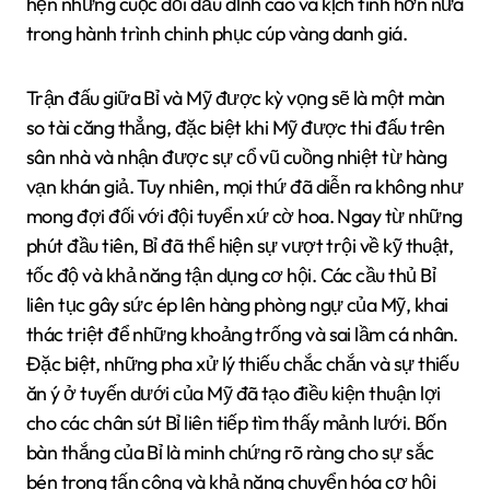
hẹn những cuộc đối đầu đỉnh cao và kịch tính hơn nữa
trong hành trình chinh phục cúp vàng danh giá.
Trận đấu giữa Bỉ và Mỹ được kỳ vọng sẽ là một màn
so tài căng thẳng, đặc biệt khi Mỹ được thi đấu trên
sân nhà và nhận được sự cổ vũ cuồng nhiệt từ hàng
vạn khán giả. Tuy nhiên, mọi thứ đã diễn ra không như
mong đợi đối với đội tuyển xứ cờ hoa. Ngay từ những
phút đầu tiên, Bỉ đã thể hiện sự vượt trội về kỹ thuật,
tốc độ và khả năng tận dụng cơ hội. Các cầu thủ Bỉ
liên tục gây sức ép lên hàng phòng ngự của Mỹ, khai
thác triệt để những khoảng trống và sai lầm cá nhân.
Đặc biệt, những pha xử lý thiếu chắc chắn và sự thiếu
ăn ý ở tuyến dưới của Mỹ đã tạo điều kiện thuận lợi
cho các chân sút Bỉ liên tiếp tìm thấy mảnh lưới. Bốn
bàn thắng của Bỉ là minh chứng rõ ràng cho sự sắc
bén trong tấn công và khả năng chuyển hóa cơ hội