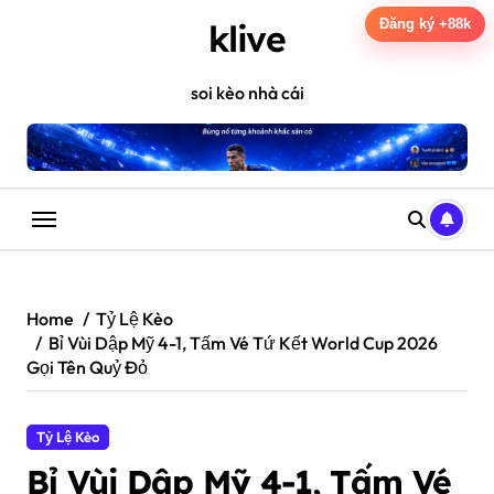
Skip
Đăng ký +88k
klive
to
content
soi kèo nhà cái
Home
Tỷ Lệ Kèo
Bỉ Vùi Dập Mỹ 4-1, Tấm Vé Tứ Kết World Cup 2026
Gọi Tên Quỷ Đỏ
Tỷ Lệ Kèo
Bỉ Vùi Dập Mỹ 4-1, Tấm Vé