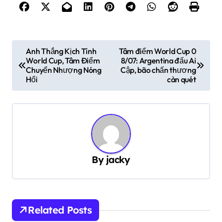
Đ
Anh Thắng Kịch Tính
Tâm điểm World Cup 0
World Cup, Tâm Điểm
8/07: Argentina đấu Ai
i
Chuyển Nhượng Nóng
Cập, bão chấn thương
ề
Hổi
càn quét
u
h
ư
ớ
By
jacky
n
g
b
à
Related Posts