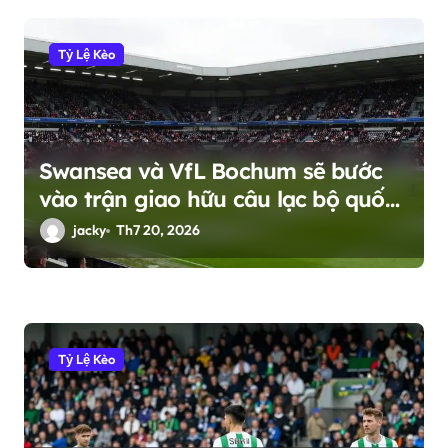
i
v
Tỷ Lệ Kèo
i
ế
t
Swansea và VfL Bochum sẽ bước
vào trận giao hữu câu lạc bộ quốc
tế vào lúc 23h00 ngày 21/7/2026
jacky
Th7 20, 2026
Tỷ Lệ Kèo