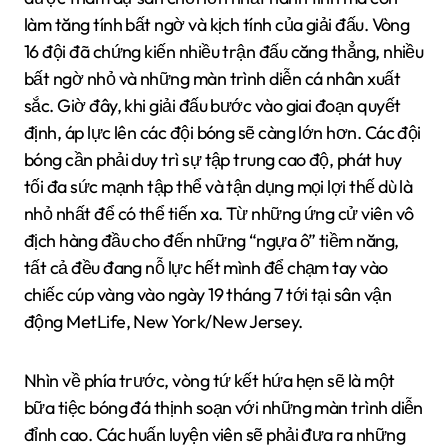
làm tăng tính bất ngờ và kịch tính của giải đấu. Vòng
16 đội đã chứng kiến nhiều trận đấu căng thẳng, nhiều
bất ngờ nhỏ và những màn trình diễn cá nhân xuất
sắc. Giờ đây, khi giải đấu bước vào giai đoạn quyết
định, áp lực lên các đội bóng sẽ càng lớn hơn. Các đội
bóng cần phải duy trì sự tập trung cao độ, phát huy
tối đa sức mạnh tập thể và tận dụng mọi lợi thế dù là
nhỏ nhất để có thể tiến xa. Từ những ứng cử viên vô
địch hàng đầu cho đến những “ngựa ô” tiềm năng,
tất cả đều đang nỗ lực hết mình để chạm tay vào
chiếc cúp vàng vào ngày 19 tháng 7 tới tại sân vận
động MetLife, New York/New Jersey.
Nhìn về phía trước, vòng tứ kết hứa hẹn sẽ là một
bữa tiệc bóng đá thịnh soạn với những màn trình diễn
đỉnh cao. Các huấn luyện viên sẽ phải đưa ra những