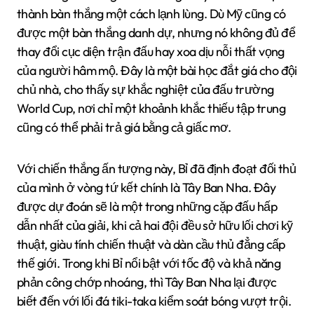
thành bàn thắng một cách lạnh lùng. Dù Mỹ cũng có
được một bàn thắng danh dự, nhưng nó không đủ để
thay đổi cục diện trận đấu hay xoa dịu nỗi thất vọng
của người hâm mộ. Đây là một bài học đắt giá cho đội
chủ nhà, cho thấy sự khắc nghiệt của đấu trường
World Cup, nơi chỉ một khoảnh khắc thiếu tập trung
cũng có thể phải trả giá bằng cả giấc mơ.
Với chiến thắng ấn tượng này, Bỉ đã định đoạt đối thủ
của mình ở vòng tứ kết chính là Tây Ban Nha. Đây
được dự đoán sẽ là một trong những cặp đấu hấp
dẫn nhất của giải, khi cả hai đội đều sở hữu lối chơi kỹ
thuật, giàu tính chiến thuật và dàn cầu thủ đẳng cấp
thế giới. Trong khi Bỉ nổi bật với tốc độ và khả năng
phản công chớp nhoáng, thì Tây Ban Nha lại được
biết đến với lối đá tiki-taka kiểm soát bóng vượt trội.