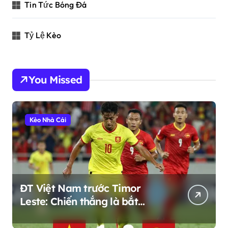
Tin Tức Bóng Đá
Tỷ Lệ Kèo
You Missed
Kèo Nhà Cái
ĐT Việt Nam trước Timor
Leste: Chiến thắng là bắt
buộc, nhưng còn nhiều điều
hơn thế