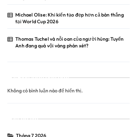
Michael Olise: Khi kiến tạo đẹp hơn cả bàn thắng
tại World Cup 2026
Thomas Tuchel và nỗi oan của người hùng: Tuyển
Anh đang quá vội vàng phán xét?
Bình luận gần đây
Không có bình luận nào để hiển thị.
Lưu trữ
Tháng 7 2026