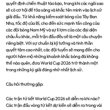
quyết định chiến thuật táo bạo, trong khi các ngôi sao
sẽ có cơ hội để tỏa sáng và khắc tên mình vào lịch sử
giải đấu. Từ khả năng kiểm soát bóng của Tây Ban
Nha, tốc độ của Bỉ, cho đến sức mạnh tấn công của
các đội bóng Nam Mỹ và sự lì lợm của các đại diện
châu Âu khác, mỗi trận đấu đều sẽ là một câu chuyện
riêng biệt. Với sự chuẩn bị kỹ lưỡng và tinh thần
quyết tâm cao nhất, các đội tuyển sẽ mang đến cho
người hâm mộ những khoảnh khắc bóng đá không
thể nào quên, đưa World Cup 2026 trở thành một
trong những kỳ giải đáng nhớ nhất lịch sử.
Câu hỏi thường gặp:
Các trận tứ kết World Cup 2026 sẽ diễn ra khi nào?
Các trận đấu vòng tứ kết dự kiến sẽ diễn ra trong vài