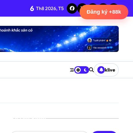
6
Th8 2026, T5
Đăng ký +88k
26
klive
Tìm kiếm