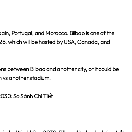
026, which will be hosted by USA, Canada, and
ns between Bilbao and another city, or it could be
m vs another stadium.
030: So Sánh Chi Tiết