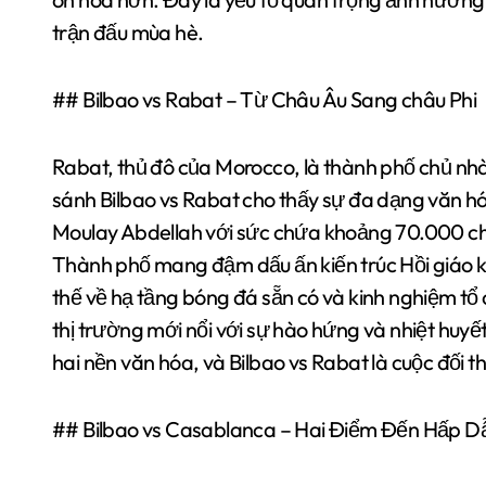
trận đấu mùa hè.
## Bilbao vs Rabat – Từ Châu Âu Sang châu Phi
Rabat, thủ đô của Morocco, là thành phố chủ nhà 
sánh Bilbao vs Rabat cho thấy sự đa dạng văn h
Moulay Abdellah với sức chứa khoảng 70.000 ch
Thành phố mang đậm dấu ấn kiến trúc Hồi giáo kế
thế về hạ tầng bóng đá sẵn có và kinh nghiệm tổ 
thị trường mới nổi với sự hào hứng và nhiệt huyế
hai nền văn hóa, và Bilbao vs Rabat là cuộc đối th
## Bilbao vs Casablanca – Hai Điểm Đến Hấp D