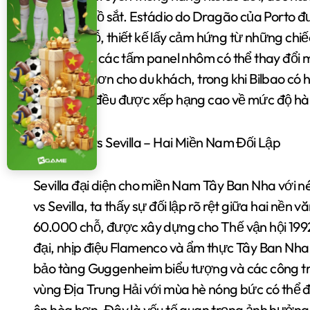
từ thời kỳ đồ sắt. Estádio do Dragão của Porto
50.000 chỗ, thiết kế lấy cảm hứng từ những c
đại hơn với các tấm panel nhôm có thể thay đổi mà
hoạt thấp hơn cho du khách, trong khi Bilbao có
thành phố đều được xếp hạng cao về mức độ hài l
## Bilbao vs Sevilla – Hai Miền Nam Đối Lập
Sevilla đại diện cho miền Nam Tây Ban Nha với né
vs Sevilla, ta thấy sự đối lập rõ rệt giữa hai nền 
60.000 chỗ, được xây dựng cho Thế vận hội 1992.
đại, nhịp điệu Flamenco và ẩm thực Tây Ban Nha tr
bảo tàng Guggenheim biểu tượng và các công trình
vùng Địa Trung Hải với mùa hè nóng bức có thể đạ
ôn hòa hơn. Đây là yếu tố quan trọng ảnh hưởng 