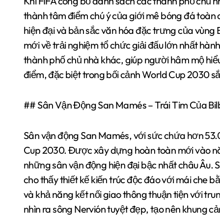
Khi FIFA công bố danh sách các thành phố chủ 
thành tâm điểm chú ý của giới mê bóng đá toàn 
hiện đại và bản sắc văn hóa đặc trưng của vùng
mới về trải nghiệm tổ chức giải đấu lớn nhất hành t
thành phố chủ nhà khác, giúp người hâm mộ hiểu r
điểm, đặc biệt trong bối cảnh World Cup 2030 sắ
## Sân Vận Động San Mamés – Trái Tim Của Bi
Sân vận động San Mamés, với sức chứa hơn 53.000
Cup 2030. Được xây dựng hoàn toàn mới vào n
những sân vận động hiện đại bậc nhất châu Âu.
cho thấy thiết kế kiến trúc độc đáo với mái che b
và khả năng kết nối giao thông thuận tiện với tr
nhìn ra sông Nervión tuyệt đẹp, tạo nên khung cả