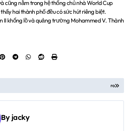
và cũng nằm trong hệ thống chủ nhà World Cup
thấy hai thành phố đều có sức hút riêng biệt.
san II khổng lồ và quảng trường Mohammed V. Thành
ro
By
jacky