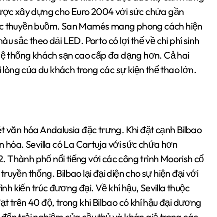
 được xây dựng cho Euro 2004 với sức chứa gần
hiếc thuyền buồm. San Mamés mang phong cách hiện
u sắc theo dải LED. Porto có lợi thế về chi phí sinh
 hệ thống khách sạn cao cấp đa dạng hơn. Cả hai
òng của du khách trong các sự kiện thể thao lớn.
t văn hóa Andalusia đặc trưng. Khi đặt cạnh Bilbao
văn hóa. Sevilla có La Cartuja với sức chứa hơn
 Thành phố nổi tiếng với các công trình Moorish cổ
uyền thống. Bilbao lại đại diện cho sự hiện đại với
 kiến trúc đương đại. Về khí hậu, Sevilla thuộc
t trên 40 độ, trong khi Bilbao có khí hậu đại dương
đến trải nghiệm của cầu thủ và khán giả trong các