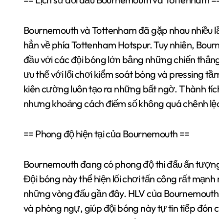
Bournemouth và Tottenham đã gặp nhau nhiều lần
hẳn về phía Tottenham Hotspur. Tuy nhiên, Bour
đầu với các đội bóng lớn bằng những chiến thắn
ưu thế với lối chơi kiểm soát bóng và pressing t
kiên cường luôn tạo ra những bất ngờ. Thành tíc
nhưng khoảng cách điểm số không quá chênh lệc
== Phong độ hiện tại của Bournemouth ==
Bournemouth đang có phong độ thi đấu ấn tượng vớ
Đội bóng này thể hiện lối chơi tấn công rất mạn
những vòng đấu gần đây. HLV của Bournemouth 
và phòng ngự, giúp đội bóng này tự tin tiếp đón