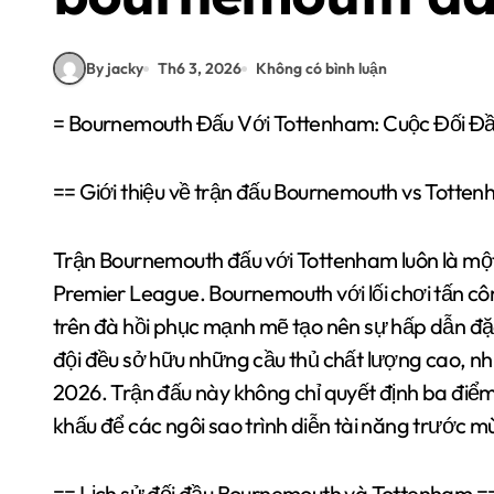
By jacky
Th6 3, 2026
Không có bình luận
= Bournemouth Đấu Với Tottenham: Cuộc Đối Đầ
== Giới thiệu về trận đấu Bournemouth vs Totte
Trận Bournemouth đấu với Tottenham luôn là một
Premier League. Bournemouth với lối chơi tấn c
trên đà hồi phục mạnh mẽ tạo nên sự hấp dẫn đặ
đội đều sở hữu những cầu thủ chất lượng cao, n
2026. Trận đấu này không chỉ quyết định ba điểm
khấu để các ngôi sao trình diễn tài năng trước m
== Lịch sử đối đầu Bournemouth và Tottenham =