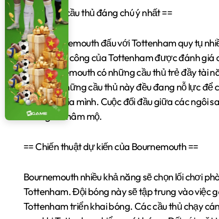
== Những cầu thủ đáng chú ý nhất ==
Trận Bournemouth đấu với Tottenham quy tụ nhiề
cầu thủ tấn công của Tottenham được đánh giá c
đội. Bournemouth có những cầu thủ trẻ đầy tài n
giải này. Những cầu thủ này đều đang nỗ lực để 
của quốc gia mình. Cuộc đối đầu giữa các ngôi 
cho người hâm mộ.
== Chiến thuật dự kiến của Bournemouth ==
Bournemouth nhiều khả năng sẽ chọn lối chơi phò
Tottenham. Đội bóng này sẽ tập trung vào việc g
Tottenham triển khai bóng. Các cầu thủ chạy cá