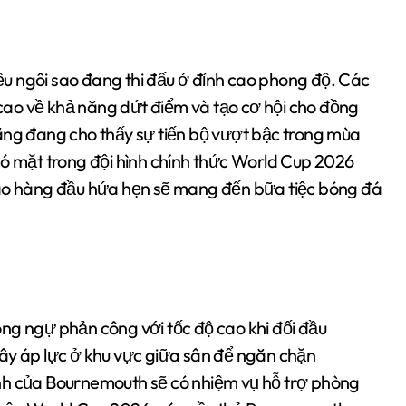
u ngôi sao đang thi đấu ở đỉnh cao phong độ. Các
ao về khả năng dứt điểm và tạo cơ hội cho đồng
ăng đang cho thấy sự tiến bộ vượt bậc trong mùa
có mặt trong đội hình chính thức World Cup 2026
sao hàng đầu hứa hẹn sẽ mang đến bữa tiệc bóng đá
ng ngự phản công với tốc độ cao khi đối đầu
ây áp lực ở khu vực giữa sân để ngăn chặn
nh của Bournemouth sẽ có nhiệm vụ hỗ trợ phòng