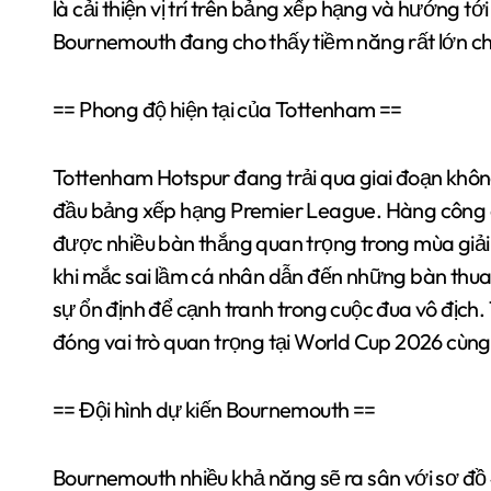
là cải thiện vị trí trên bảng xếp hạng và hướng tớ
Bournemouth đang cho thấy tiềm năng rất lớn c
== Phong độ hiện tại của Tottenham ==
Tottenham Hotspur đang trải qua giai đoạn không
đầu bảng xếp hạng Premier League. Hàng công 
được nhiều bàn thắng quan trọng trong mùa giải
khi mắc sai lầm cá nhân dẫn đến những bàn thua
sự ổn định để cạnh tranh trong cuộc đua vô địch.
đóng vai trò quan trọng tại World Cup 2026 cùng 
== Đội hình dự kiến Bournemouth ==
Bournemouth nhiều khả năng sẽ ra sân với sơ đồ 