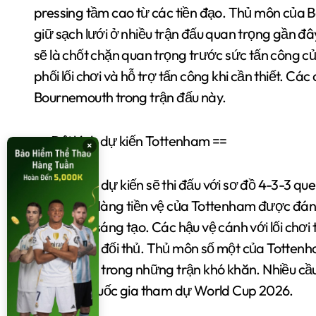
pressing tầm cao từ các tiền đạo. Thủ môn của 
giữ sạch lưới ở nhiều trận đấu quan trọng gần đ
sẽ là chốt chặn quan trọng trước sức tấn công c
phối lối chơi và hỗ trợ tấn công khi cần thiết. Các 
Bournemouth trong trận đấu này.
== Đội hình dự kiến Tottenham ==
×
Tottenham dự kiến sẽ thi đấu với sơ đồ 4-3-3 que
tấn công. Hàng tiền vệ của Tottenham được đánh
phối bóng sáng tạo. Các hậu vệ cánh với lối chơi t
phòng ngự đối thủ. Thủ môn số một của Tottenha
giành điểm trong những trận khó khăn. Nhiều c
đội tuyển quốc gia tham dự World Cup 2026.