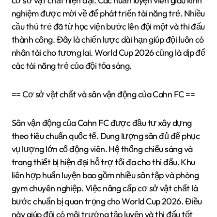
cơ sở vật chất hiện đại. Các huấn luyện viên giàu kinh
nghiệm được mời về để phát triển tài năng trẻ. Nhiều
cầu thủ trẻ đã từ học viện bước lên đội một và thi đấu
thành công. Đây là chiến lược dài hạn giúp đội luôn có
nhân tài cho tương lai. World Cup 2026 cũng là dịp để
các tài năng trẻ của đội tỏa sáng.
== Cơ sở vật chất và sân vận động của Cahn FC ==
Sân vận động của Cahn FC được đầu tư xây dựng
theo tiêu chuẩn quốc tế. Dung lượng sân đủ để phục
vụ lượng lớn cổ động viên. Hệ thống chiếu sáng và
trang thiết bị hiện đại hỗ trợ tối đa cho thi đấu. Khu
liên hợp huấn luyện bao gồm nhiều sân tập và phòng
gym chuyên nghiệp. Việc nâng cấp cơ sở vật chất là
bước chuẩn bị quan trọng cho World Cup 2026. Điều
này giúp đội có môi trường tập luyện và thi đấu tốt