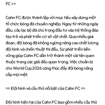
FC ==
Cahn FC được thành lập với mục tiêu xây dựng một
tổ chức bóng đá chuyên nghiệp. Ngay từ những ngày
đầu, câu lạc bộ đã chú trọng đầu tư vào hệ thống đào
tạo trẻ và phát triển cơ sở vật chất. Qua nhiều giai
đoạn, đội bóng đã không ngừng nâng cao chất lượng
đội hình và chiến thuật thi đấu. Sự phát triển bền
vững giúp Cahn FC dần trở thành một cái tên quen
thuộc trong các giải đấu quan trọng. Việc chuẩn bị
cho World Cup 2026 càng thúc đẩy đội bóng nâng
cấp mọi mặt.
== Đội hình và cầu thủ nổi bật của Cahn FC ==
Đội hình hiện tại của Cahn FC bao gồm nhiều cầu thủ