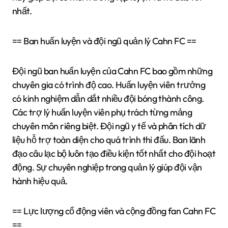
nhất.
== Ban huấn luyện và đội ngũ quản lý Cahn FC ==
Đội ngũ ban huấn luyện của Cahn FC bao gồm những
chuyên gia có trình độ cao. Huấn luyện viên trưởng
có kinh nghiệm dẫn dắt nhiều đội bóng thành công.
Các trợ lý huấn luyện viên phụ trách từng mảng
chuyên môn riêng biệt. Đội ngũ y tế và phân tích dữ
liệu hỗ trợ toàn diện cho quá trình thi đấu. Ban lãnh
đạo câu lạc bộ luôn tạo điều kiện tốt nhất cho đội hoạt
động. Sự chuyên nghiệp trong quản lý giúp đội vận
hành hiệu quả.
== Lực lượng cổ động viên và cộng đồng fan Cahn FC
==