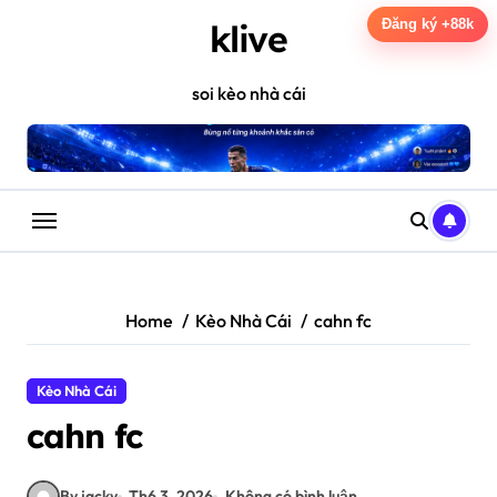
Skip
Đăng ký +88k
klive
to
content
soi kèo nhà cái
Home
Kèo Nhà Cái
cahn fc
Kèo Nhà Cái
cahn fc
By jacky
Th6 3, 2026
Không có bình luận