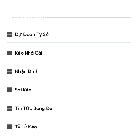
Danh mục
Dự Đoán Tỷ Số
Kèo Nhà Cái
Nhận Định
Soi Kèo
Tin Tức Bóng Đá
Tỷ Lệ Kèo