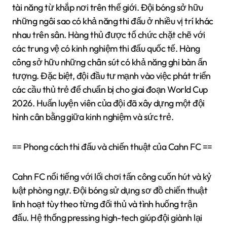
tài năng từ khắp nơi trên thế giới. Đội bóng sở hữu
những ngôi sao có khả năng thi đấu ở nhiều vị trí khác
nhau trên sân. Hàng thủ được tổ chức chặt chẽ với
các trung vệ có kinh nghiệm thi đấu quốc tế. Hàng
công sở hữu những chân sút có khả năng ghi bàn ấn
tượng. Đặc biệt, đội đầu tư mạnh vào việc phát triển
các cầu thủ trẻ để chuẩn bị cho giai đoạn World Cup
2026. Huấn luyện viên của đội đã xây dựng một đội
hình cân bằng giữa kinh nghiệm và sức trẻ.
== Phong cách thi đấu và chiến thuật của Cahn FC ==
Cahn FC nổi tiếng với lối chơi tấn công cuốn hút và kỷ
luật phòng ngự. Đội bóng sử dụng sơ đồ chiến thuật
linh hoạt tùy theo từng đối thủ và tình huống trận
đấu. Hệ thống pressing high-tech giúp đội giành lại