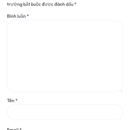
trường bắt buộc được đánh dấu
*
Bình luận
*
Tên
*
Email
*