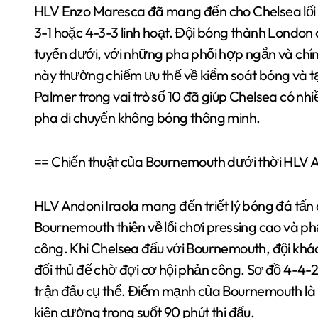
HLV Enzo Maresca đã mang đến cho Chelsea lối ch
3-1 hoặc 4-3-3 linh hoạt. Đội bóng thành London c
tuyến dưới, với những pha phối hợp ngắn và chí
này thường chiếm ưu thế về kiểm soát bóng và tạo
Palmer trong vai trò số 10 đã giúp Chelsea có nh
pha di chuyển không bóng thông minh.
== Chiến thuật của Bournemouth dưới thời HLV A
HLV Andoni Iraola mang đến triết lý bóng đá tấn
Bournemouth thiên về lối chơi pressing cao và p
công. Khi Chelsea đấu với Bournemouth, đội kh
đối thủ để chờ đợi cơ hội phản công. Sơ đồ 4-4-
trận đấu cụ thể. Điểm mạnh của Bournemouth là 
kiên cường trong suốt 90 phút thi đấu.