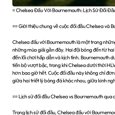
= Chelsea Đấu Với Bournemouth: Lịch Sử Đối Đầ
== Giới thiệu chung về cuộc đối đầu Chelsea và
Chelsea đấu với Bournemouth là một trong những
những mùa giải gần đây. Hai đội bóng đến từ h
đến lối chơi hấp dẫn và kịch tính. Bournemouth d
tiến bộ vượt bậc, trong khi Chelsea dưới thời H
hơn bao giờ hết. Cuộc đối đầu này không chỉ đơn 
giữa hai triết lý bóng đá khác nhau, giữa kinh ng
== Lịch sử đối đầu Chelsea vs Bournemouth qua 
Trong lịch sử đối đầu, Chelsea đấu với Bournemou