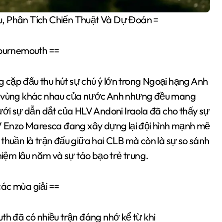
u, Phân Tích Chiến Thuật Và Dự Đoán =
 Bournemouth ==
 cặp đấu thu hút sự chú ý lớn trong Ngoại hạng Anh
ai vùng khác nhau của nước Anh nhưng đều mang
ưới sự dẫn dắt của HLV Andoni Iraola đã cho thấy sự
LV Enzo Maresca đang xây dựng lại đội hình mạnh mẽ
thuần là trận đấu giữa hai CLB mà còn là sự so sánh
hiệm lâu năm và sự táo bạo trẻ trung.
các mùa giải ==
th đã có nhiều trận đáng nhớ kể từ khi