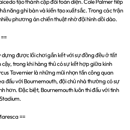
cedo tạo thành cặp đôi toàn diện. Cole Palmer tiếp
hả năng ghi bàn và kiến tạo xuất sắc. Trong các trận
iều phương án chiến thuật nhờ đội hình dồi dào.
 ==
dựng được lối chơi gắn kết với sự đồng đều ở tất
 cậy, trong khi hàng thủ có sự kết hợp giữa kinh
cus Tavernier là những mũi nhọn tấn công quan
ea đấu với Bournemouth, đội chủ nhà thường có sự
h hơn. Đặc biệt, Bournemouth luôn thi đấu với tinh
 Stadium.
 Maresca ==