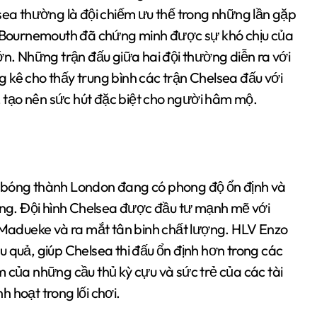
a thường là đội chiếm ưu thế trong những lần gặp
n, Bournemouth đã chứng minh được sự khó chịu của
ớn. Những trận đấu giữa hai đội thường diễn ra với
 kê cho thấy trung bình các trận Chelsea đấu với
tạo nên sức hút đặc biệt cho người hâm mộ.
i bóng thành London đang có phong độ ổn định và
hạng. Đội hình Chelsea được đầu tư mạnh mẽ với
i Madueke và ra mắt tân binh chất lượng. HLV Enzo
 quả, giúp Chelsea thi đấu ổn định hơn trong các
 của những cầu thủ kỳ cựu và sức trẻ của các tài
 hoạt trong lối chơi.