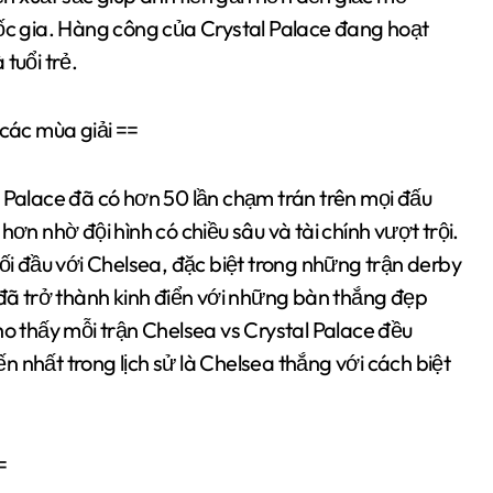
uốc gia. Hàng công của Crystal Palace đang hoạt
tuổi trẻ.
 các mùa giải ==
l Palace đã có hơn 50 lần chạm trán trên mọi đấu
hơn nhờ đội hình có chiều sâu và tài chính vượt trội.
đối đầu với Chelsea, đặc biệt trong những trận derby
 đã trở thành kinh điển với những bàn thắng đẹp
ho thấy mỗi trận Chelsea vs Crystal Palace đều
 nhất trong lịch sử là Chelsea thắng với cách biệt
=