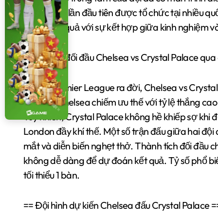
World Cup lần đầu tiên được tổ chức tại nhiều q
động hiệu quả với sự kết hợp giữa kinh nghiệm và 
== Lịch sử đối đầu Chelsea vs Crystal Palace qua
Từ khi Premier League ra đời, Chelsea vs Crysta
trường. Chelsea chiếm ưu thế với tỷ lệ thắng cao 
Tuy nhiên, Crystal Palace không hề khiếp sợ khi 
London đầy khí thế. Một số trận đấu giữa hai đội
mắt và diễn biến nghẹt thở. Thành tích đối đầu c
không dễ dàng để dự đoán kết quả. Tỷ số phổ biến
tối thiểu 1 bàn.
== Đội hình dự kiến Chelsea đấu Crystal Palace =