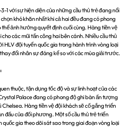
3-1 với sự hiện diện của những cầu thủ trẻ đang nổi
ựa chọn khó khăn nhất khi cả hai đều đang có phong
có thể ảnh hưởng quyết định cuối cùng. Hàng tiền vệ
ội cho các mũi tấn công hai bên cánh. Nhiều cầu thủ
i HLV đội tuyển quốc gia trong hành trình vòng loại
hay đổi nhân sự đáng kể so với các mùa giải trước.
=
quen thuộc, tận dụng tốc độ và sự linh hoạt của các
 Crystal Palace đang có phong độ ghi bàn ấn tượng
 Chelsea. Hàng tiền vệ đội khách sẽ cố gắng triển
n đấu của đối phương. Một số cầu thủ trẻ triển
quốc gia theo dõi sát sao trong giai đoạn vòng loại