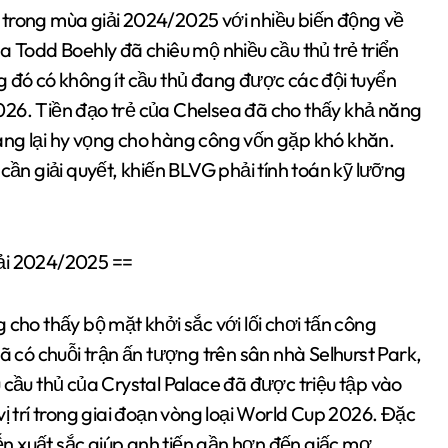
 trong mùa giải 2024/2025 với nhiều biến động về
a Todd Boehly đã chiêu mộ nhiều cầu thủ trẻ triển
g đó có không ít cầu thủ đang được các đội tuyển
026. Tiền đạo trẻ của Chelsea đã cho thấy khả năng
ang lại hy vọng cho hàng công vốn gặp khó khăn.
cần giải quyết, khiến BLVG phải tính toán kỹ lưỡng
iải 2024/2025 ==
 cho thấy bộ mặt khởi sắc với lối chơi tấn công
có chuỗi trận ấn tượng trên sân nhà Selhurst Park,
 cầu thủ của Crystal Palace đã được triệu tập vào
ị trí trong giai đoạn vòng loại World Cup 2026. Đặc
iễn xuất sắc giúp anh tiến gần hơn đến giấc mơ