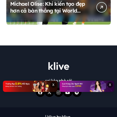
Michael Olise: Khi kiến tạo đẹp
hơn cả bàn thắng tại World
Cup 2026
klive
soi kèo nhà cái
x
x
|
klive
by
klive
.