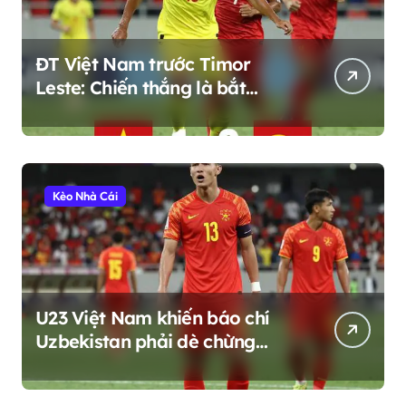
ĐT Việt Nam trước Timor
Leste: Chiến thắng là bắt
buộc, nhưng còn nhiều điều
hơn thế
Kèo Nhà Cái
U23 Việt Nam khiến báo chí
Uzbekistan phải dè chừng
trước thềm ASIAD 2026