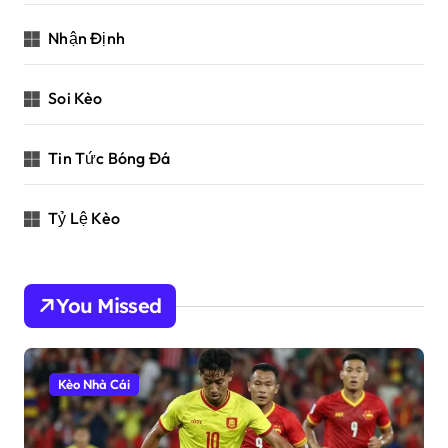
Nhận Định
Soi Kèo
Tin Tức Bóng Đá
Tỷ Lệ Kèo
You Missed
Kèo Nhà Cái