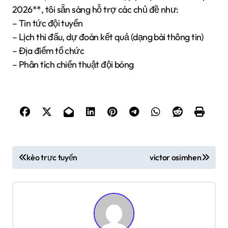
2026**, tôi sẵn sàng hỗ trợ các chủ đề như:
– Tin tức đội tuyển
– Lịch thi đấu, dự đoán kết quả (dạng bài thông tin)
– Địa điểm tổ chức
– Phân tích chiến thuật đội bóng
Đ
kèo trực tuyến
victor osimhen
i
ề
u
h