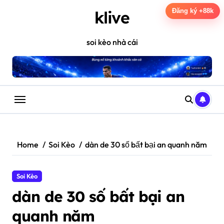
Skip
Đăng ký +88k
klive
to
content
soi kèo nhà cái
Home
Soi Kèo
dàn de 30 số bất bại an quanh năm
Soi Kèo
dàn de 30 số bất bại an
quanh năm