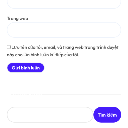
Trang web
Lưu tên của tôi, email, và trang web trong trình duyệt
này cho lần bình luận kế tiếp của tôi.
Tìm kiếm
Tìm kiếm