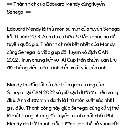
== Thành tích của Edouard Mendy cùng tuyển
Senegal ==
Edouard Mendy là thủ môn số một của tuyển Senegal
kể từ năm 2018. Anh đã có hơn 30 lần khoác áo đội
tuyển quốc gia. Thành tích nổi bật nhất của Mendy
cùng Senegal là việc giúp đội tuyển vô địch CAN
2022. Trận chung kết với Ai Cập trên chấm luân lưu
đã chứng kiến màn trình diễn xuất sắc của anh.
Mendy thi đấu tất cả các trận quan trọng của
Senegal tại CAN 2022 và giữ sạch lưới ở nhiều vòng
đấu. Anh được vinh danh là thủ môn xuất sắc nhất
giải đấu. Thành công này giúp Senegal củng cố vị thế
là một trong những đội tuyển mạnh nhất châu Phi.
Mendy đã trở thành biểu tượng cho thế hệ vàng của