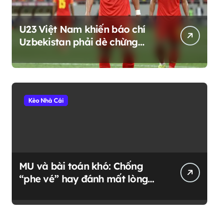
U23 Việt Nam khiến báo chí
Uzbekistan phải dè chừng
trước thềm ASIAD 2026
Kèo Nhà Cái
MU và bài toán khó: Chống
“phe vé” hay đánh mất lòng
fan trung thành?