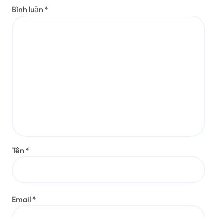
Bình luận
*
Tên
*
Email
*