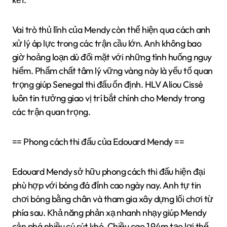
Vai trò thủ lĩnh của Mendy còn thể hiện qua cách anh
xử lý áp lực trong các trận cầu lớn. Anh không bao
giờ hoảng loạn dù đối mặt với những tình huống nguy
hiểm. Phẩm chất tâm lý vững vàng này là yếu tố quan
trọng giúp Senegal thi đấu ổn định. HLV Aliou Cissé
luôn tin tưởng giao vị trí bắt chính cho Mendy trong
các trận quan trọng.
== Phong cách thi đấu của Edouard Mendy ==
Edouard Mendy sở hữu phong cách thi đấu hiện đại
phù hợp với bóng đá đỉnh cao ngày nay. Anh tự tin
chơi bóng bằng chân và tham gia xây dựng lối chơi từ
phía sau. Khả năng phản xạ nhanh nhạy giúp Mendy
cản phá nhiều cú sút khó. Chiều cao 1.94m tạo lợi thế