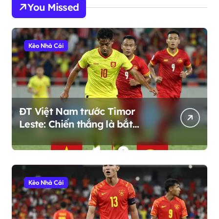
You Missed
Kèo Nhà Cái
ĐT Việt Nam trước Timor
Leste: Chiến thắng là bắt
buộc, nhưng còn nhiều điều
hơn thế
Kèo Nhà Cái