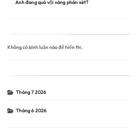
Anh đang quá vội vàng phán xét?
Bình luận gần đây
Không có bình luận nào để hiển thị.
Lưu trữ
Tháng 7 2026
Tháng 6 2026