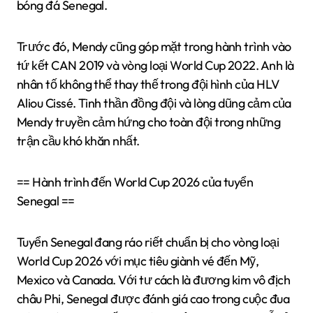
bóng đá Senegal.
Trước đó, Mendy cũng góp mặt trong hành trình vào
tứ kết CAN 2019 và vòng loại World Cup 2022. Anh là
nhân tố không thể thay thế trong đội hình của HLV
Aliou Cissé. Tinh thần đồng đội và lòng dũng cảm của
Mendy truyền cảm hứng cho toàn đội trong những
trận cầu khó khăn nhất.
== Hành trình đến World Cup 2026 của tuyển
Senegal ==
Tuyển Senegal đang ráo riết chuẩn bị cho vòng loại
World Cup 2026 với mục tiêu giành vé đến Mỹ,
Mexico và Canada. Với tư cách là đương kim vô địch
châu Phi, Senegal được đánh giá cao trong cuộc đua