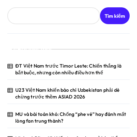
Tìm kiếm
Bài viết mới
ĐT Việt Nam trước Timor Leste: Chiến thắng là
bắt buộc, nhưng còn nhiều điều hơn thế
U23 Việt Nam khiến báo chí Uzbekistan phải dè
chừng trước thềm ASIAD 2026
MU và bài toán khó: Chống “phe vé” hay đánh mất
lòng fan trung thành?