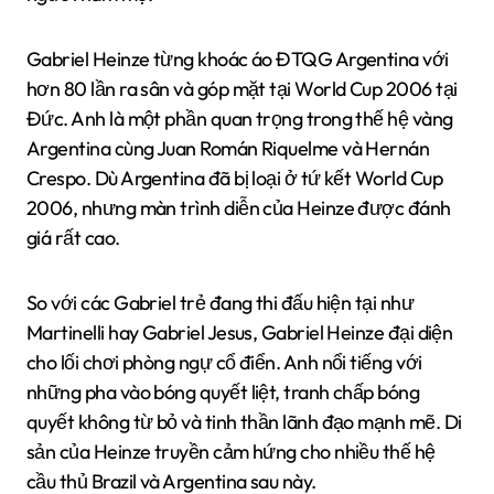
Gabriel Heinze từng khoác áo ĐTQG Argentina với
hơn 80 lần ra sân và góp mặt tại World Cup 2006 tại
Đức. Anh là một phần quan trọng trong thế hệ vàng
Argentina cùng Juan Román Riquelme và Hernán
Crespo. Dù Argentina đã bị loại ở tứ kết World Cup
2006, nhưng màn trình diễn của Heinze được đánh
giá rất cao.
So với các Gabriel trẻ đang thi đấu hiện tại như
Martinelli hay Gabriel Jesus, Gabriel Heinze đại diện
cho lối chơi phòng ngự cổ điển. Anh nổi tiếng với
những pha vào bóng quyết liệt, tranh chấp bóng
quyết không từ bỏ và tinh thần lãnh đạo mạnh mẽ. Di
sản của Heinze truyền cảm hứng cho nhiều thế hệ
cầu thủ Brazil và Argentina sau này.