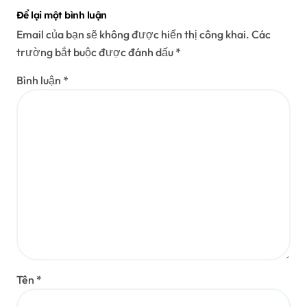
Để lại một bình luận
Email của bạn sẽ không được hiển thị công khai.
Các
trường bắt buộc được đánh dấu
*
Bình luận
*
Tên
*