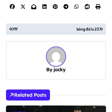
Đ
fff
bóng đá lu 23
i
ề
u
h
ư
By
jacky
ớ
n
g
Related Posts
b
à