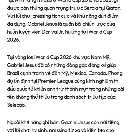
được bàn thắng quan trọng trước Serbia tại Qatar.
Với lối chơi pressing tích cực và khả năng dứt điểm
đa dạng, Gabriel Jesus là quân bài chiến lược của
huấn luyện viên Dorival Jr. hướng tới World Cup
2026.
Tại vòng loại World Cup 2026 khu vực Nam Mỹ,
Gabriel Jesus đã có những đóng góp đáng kể giúp
Brazil cạnh tranh vé đến Mỹ, Mexico, Canada. Phong
độ ổn định tại Premier League cùng kinh nghiệm thi
đấu quốc tế khiến anh trở thành một trong những cái
tên không thể thiếu trong danh sách triệu tập của
Selecao.
Ngoài khả năng ghi bàn, Gabriel Jesus còn nổi tiếng
với lối chơi hy sinh, pressing từ xa và kiến tạo cho