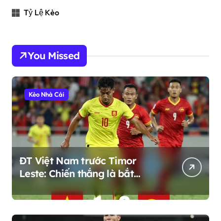
Tỷ Lệ Kèo
You Missed
Kèo Nhà Cái
ĐT Việt Nam trước Timor
Leste: Chiến thắng là bắt
buộc, nhưng còn nhiều điều
hơn thế