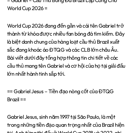
= Gabriel – Cầu Thủ Bóng Đá Brazil Lập Công Cho
World Cup 2026 =
World Cup 2026 đang đến gần và cái tên Gabriel trở
thành từ khóa được nhiều fan bóng đá tìm kiếm. Đây
là biệt danh chung của hàng loạt cầu thủ Brazil xuất
sắc đang khoác áo ĐTQG và các CLB lớn châu Âu.
Bài viết dưới đây tổng hợp thông tin chi tiết về các
cầu thủ mang tên Gabriel và cơ hội của họ tại giải đấu
lớn nhất hành tinh sắp tới.
== Gabriel Jesus – Tiền đạo nòng cốt của ĐTQG
Brazil ==
Gabriel Jesus, sinh năm 1997 tại São Paulo, là một
trong những tiền đạo quan trọng nhất của Brazil hiện
tại. Anh từng thi đấu ở World Cup 2018 và 2022, ghi