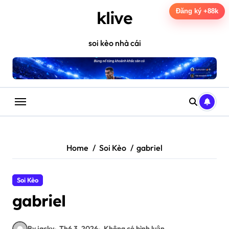
Skip
Đăng ký +88k
klive
to
content
soi kèo nhà cái
Home
Soi Kèo
gabriel
Soi Kèo
gabriel
By jacky
Th6 3, 2026
Không có bình luận