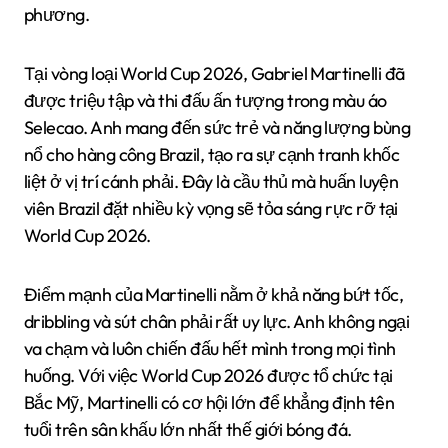
phương.
Tại vòng loại World Cup 2026, Gabriel Martinelli đã
được triệu tập và thi đấu ấn tượng trong màu áo
Selecao. Anh mang đến sức trẻ và năng lượng bùng
nổ cho hàng công Brazil, tạo ra sự cạnh tranh khốc
liệt ở vị trí cánh phải. Đây là cầu thủ mà huấn luyện
viên Brazil đặt nhiều kỳ vọng sẽ tỏa sáng rực rỡ tại
World Cup 2026.
Điểm mạnh của Martinelli nằm ở khả năng bứt tốc,
dribbling và sút chân phải rất uy lực. Anh không ngại
va chạm và luôn chiến đấu hết mình trong mọi tình
huống. Với việc World Cup 2026 được tổ chức tại
Bắc Mỹ, Martinelli có cơ hội lớn để khẳng định tên
tuổi trên sân khấu lớn nhất thế giới bóng đá.