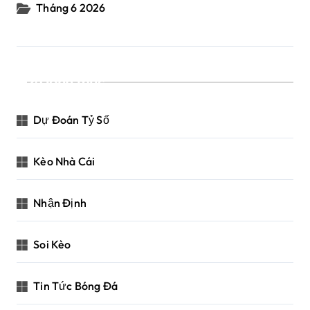
Tháng 6 2026
Danh mục
Dự Đoán Tỷ Số
Kèo Nhà Cái
Nhận Định
Soi Kèo
Tin Tức Bóng Đá