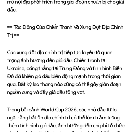
mỏ nội địa phát triển trong giai đoạn chuẩn bị cho giải
đấu.
== Tác Động Của Chiến Tranh Và Xung Đột Địa Chính
Trị ==
Các xung đột địa chính trị tiếp tục là yếu tố quan
trọng ảnh hưởng đến giá dầu. Chiến tranh tại
Ukraine, căng thẳng tại Trung Đông và tình hình Biển
Đỏ đã khiến giá dầu biến động mạnh trong thời gian
qua. Bất kỳ leo thang nào cũng có thể gây gián đoạn
nguồn cung và đẩy giá dầu tăng vọt.
Trong bối cảnh World Cup 2026, các nhà đầu tư lo
ngại rằng bất ổn địa chính trị có thể làm trầm trọng
thêm tình hình giá dầu, ảnh hưởng đến chi phí tổ chức