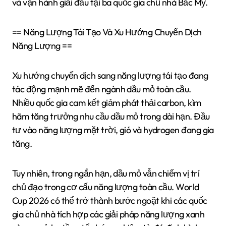
và vận hành giải đấu tại ba quốc gia chủ nhà Bắc Mỹ.
== Năng Lượng Tái Tạo Và Xu Hướng Chuyển Dịch
Năng Lượng ==
Xu hướng chuyển dịch sang năng lượng tái tạo đang
tác động mạnh mẽ đến ngành dầu mỏ toàn cầu.
Nhiều quốc gia cam kết giảm phát thải carbon, kìm
hãm tăng trưởng nhu cầu dầu mỏ trong dài hạn. Đầu
tư vào năng lượng mặt trời, gió và hydrogen đang gia
tăng.
Tuy nhiên, trong ngắn hạn, dầu mỏ vẫn chiếm vị trí
chủ đạo trong cơ cấu năng lượng toàn cầu. World
Cup 2026 có thể trở thành bước ngoặt khi các quốc
gia chủ nhà tích hợp các giải pháp năng lượng xanh