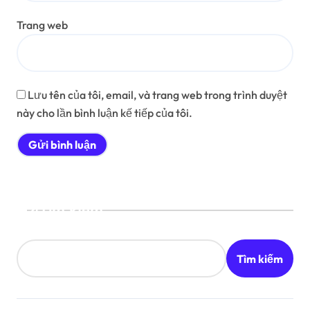
Trang web
Lưu tên của tôi, email, và trang web trong trình duyệt
này cho lần bình luận kế tiếp của tôi.
Tìm kiếm
Tìm kiếm