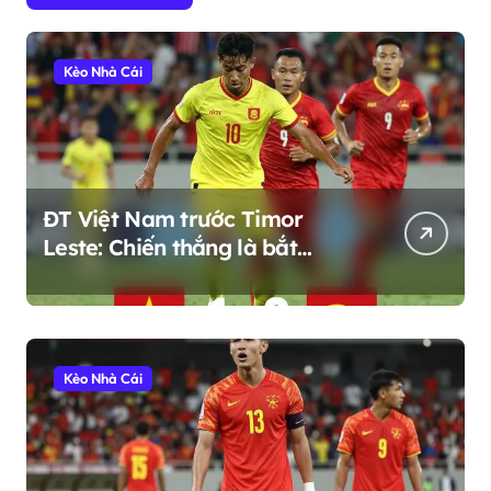
Kèo Nhà Cái
ĐT Việt Nam trước Timor
Leste: Chiến thắng là bắt
buộc, nhưng còn nhiều điều
hơn thế
Kèo Nhà Cái