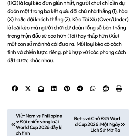
(1X2) là loại kèo đơn giản nhất, người chơi chỉ cần dự
đoán một trong ba kết quả: đội chủ nhà thắng (1), hòa
(X) hoặc đội khách thắng (2). Kèo Tài Xỉu (Over/Under)
là loại kèo mà người chơi dự đoán tổng số bàn thắng
trong trận đấu sẽ cao hơn (Tài) hay thấp hơn (Xỉu)
một con số mà nhà cái đưa ra. Mỗi loại kèo có cách
tính và chiến lược riêng, phù hợp với các phong cách
đặt cược khác nhau.
Đ
Việt Nam vs Philippine
Betis và Chờ Đợi Worl
s: Đại chiến vòng loại
i
d Cup 2026: Một Ngày
World Cup 2026 đầy kị
Lịch Sử Mở Ra
ề
ch tính