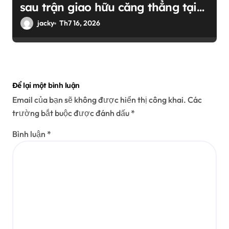
sau trận giao hữu căng thẳng tại
Châu Âu
jacky
Th7 16, 2026
Để lại một bình luận
Email của bạn sẽ không được hiển thị công khai.
Các
trường bắt buộc được đánh dấu
*
Bình luận
*