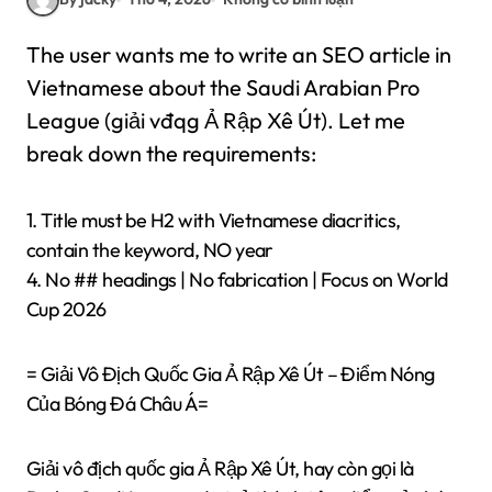
The user wants me to write an SEO article in
Vietnamese about the Saudi Arabian Pro
League (giải vđqg Ả Rập Xê Út). Let me
break down the requirements:
1. Title must be H2 with Vietnamese diacritics,
contain the keyword, NO year
4. No ## headings | No fabrication | Focus on World
Cup 2026
= Giải Vô Địch Quốc Gia Ả Rập Xê Út – Điểm Nóng
Của Bóng Đá Châu Á=
Giải vô địch quốc gia Ả Rập Xê Út, hay còn gọi là