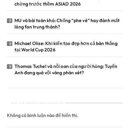
chừng trước thềm ASIAD 2026
MU và bài toán khó: Chống “phe vé” hay đánh mất
lòng fan trung thành?
Michael Olise: Khi kiến tạo đẹp hơn cả bàn thắng
tại World Cup 2026
Thomas Tuchel và nỗi oan của người hùng: Tuyển
Anh đang quá vội vàng phán xét?
Bình luận gần đây
Không có bình luận nào để hiển thị.