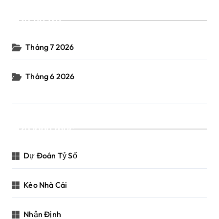
Lưu trữ
Tháng 7 2026
Tháng 6 2026
Danh mục
Dự Đoán Tỷ Số
Kèo Nhà Cái
Nhận Định