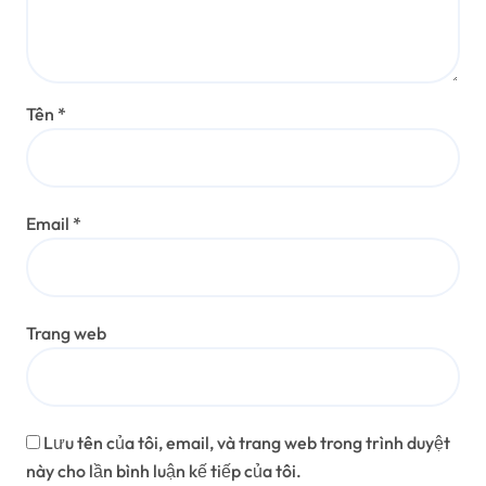
Tên
*
Email
*
Trang web
Lưu tên của tôi, email, và trang web trong trình duyệt
này cho lần bình luận kế tiếp của tôi.