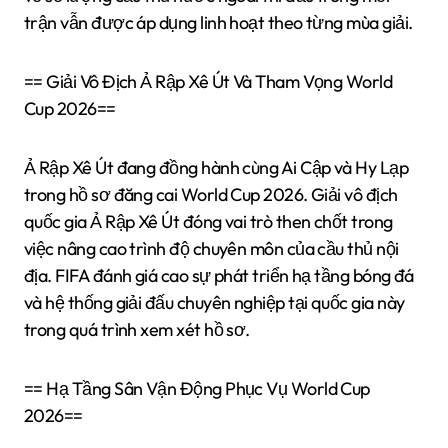
trận vẫn được áp dụng linh hoạt theo từng mùa giải.
== Giải Vô Địch Ả Rập Xê Út Và Tham Vọng World
Cup 2026==
Ả Rập Xê Út đang đồng hành cùng Ai Cập và Hy Lạp
trong hồ sơ đăng cai World Cup 2026. Giải vô địch
quốc gia Ả Rập Xê Út đóng vai trò then chốt trong
việc nâng cao trình độ chuyên môn của cầu thủ nội
địa. FIFA đánh giá cao sự phát triển hạ tầng bóng đá
và hệ thống giải đấu chuyên nghiệp tại quốc gia này
trong quá trình xem xét hồ sơ.
== Hạ Tầng Sân Vận Động Phục Vụ World Cup
2026==