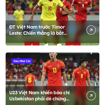
ĐT Việt Nam trước Timor
Leste: Chiến thắng là bắt
buộc, nhưng còn nhiều điều
hơn thế
Kèo Nhà Cái
U23 Việt Nam khiến báo chí
Uzbekistan phải dè chừng
trước thềm ASIAD 2026