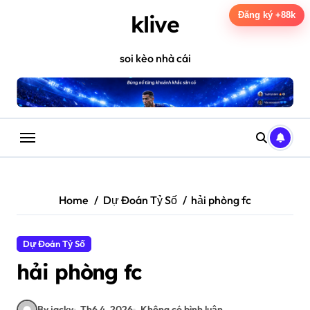
Skip
Đăng ký +88k
klive
to
content
soi kèo nhà cái
Home
Dự Đoán Tỷ Số
hải phòng fc
Dự Đoán Tỷ Số
hải phòng fc
By jacky
Th6 4, 2026
Không có bình luận