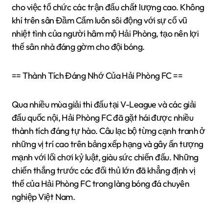
cho việc tổ chức các trận đấu chất lượng cao. Không
khí trên sân Đầm Cấm luôn sôi động với sự cổ vũ
nhiệt tình của người hâm mộ Hải Phòng, tạo nên lợi
thế sân nhà đáng gờm cho đội bóng.
== Thành Tích Đáng Nhớ Của Hải Phòng FC ==
Qua nhiều mùa giải thi đấu tại V-League và các giải
đấu quốc nội, Hải Phòng FC đã gặt hái được nhiều
thành tích đáng tự hào. Câu lạc bộ từng cạnh tranh ở
những vị trí cao trên bảng xếp hạng và gây ấn tượng
mạnh với lối chơi kỷ luật, giàu sức chiến đấu. Những
chiến thắng trước các đối thủ lớn đã khẳng định vị
thế của Hải Phòng FC trong làng bóng đá chuyên
nghiệp Việt Nam.