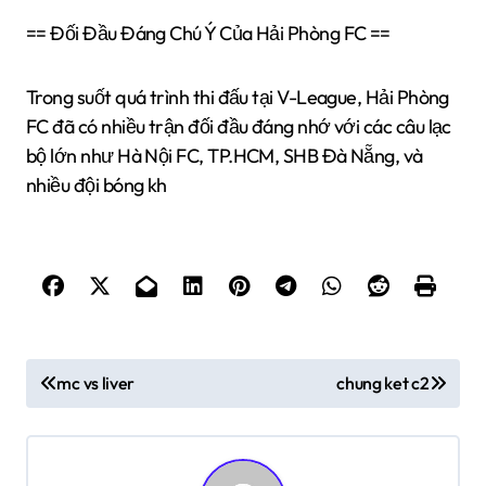
== Đối Đầu Đáng Chú Ý Của Hải Phòng FC ==
Trong suốt quá trình thi đấu tại V-League, Hải Phòng
FC đã có nhiều trận đối đầu đáng nhớ với các câu lạc
bộ lớn như Hà Nội FC, TP.HCM, SHB Đà Nẵng, và
nhiều đội bóng kh
Đ
mc vs liver
chung ket c2
i
ề
u