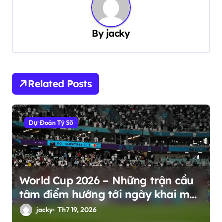
h
ư
By
jacky
ớ
n
g
Related Posts
b
à
Dự Đoán Tỷ Số
i
v
i
ế
World Cup 2026 – Những trận cầu
t
tâm điểm hướng tới ngày khai mạc
11/6/2026
jacky
Th7 19, 2026