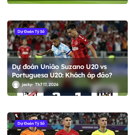
Dự Đoán Tỷ Số
Dự đoán União Suzano U20 vs
Portuguesa U20: Khách áp đảo?
jacky
Th7 17, 2026
Dự Đoán Tỷ Số