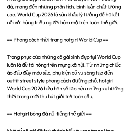
đá, mang đến những phân tích, bình luận chất lượng
cao. World Cup 2026 là sân khấu lý tưởng để họ kết
nối với hàng triệu người hâm mộ trên toàn thế giới.
== Phong cách thời trang hotgirl World Cup ==
Trang phục của những cô gái xinh đẹp tại World Cup
luôn là đề tài nóng trên mạng xã hội. Từ những chiếc
áo đấu đầy màu sắc, phụ kiện cổ vũ sáng tạo đến
outfit street style phong cách đường phố, hotgirl
World Cup 2026 hứa hẹn sẽ tạo nên những xu hướng
thời trang mới thu hút giới trẻ toàn cầu.
== Hotgirl bóng đá nổi tiếng thế giới ==
Một số cô gái đã trở thành biểu tượng trong làng