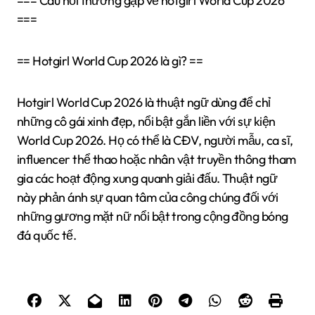
=== Câu hỏi thường gặp về hotgirl World Cup 2026
===
== Hotgirl World Cup 2026 là gì? ==
Hotgirl World Cup 2026 là thuật ngữ dùng để chỉ
những cô gái xinh đẹp, nổi bật gắn liền với sự kiện
World Cup 2026. Họ có thể là CĐV, người mẫu, ca sĩ,
influencer thể thao hoặc nhân vật truyền thông tham
gia các hoạt động xung quanh giải đấu. Thuật ngữ
này phản ánh sự quan tâm của công chúng đối với
những gương mặt nữ nổi bật trong cộng đồng bóng
đá quốc tế.