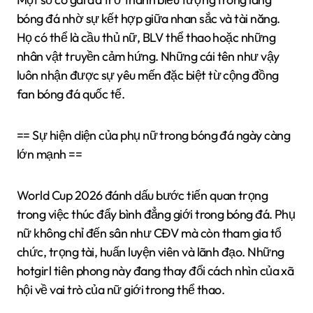
bóng đá nhờ sự kết hợp giữa nhan sắc và tài năng.
Họ có thể là cầu thủ nữ, BLV thể thao hoặc những
nhân vật truyền cảm hứng. Những cái tên như vậy
luôn nhận được sự yêu mến đặc biệt từ cộng đồng
fan bóng đá quốc tế.
== Sự hiện diện của phụ nữ trong bóng đá ngày càng
lớn mạnh ==
World Cup 2026 đánh dấu bước tiến quan trọng
trong việc thúc đẩy bình đẳng giới trong bóng đá. Phụ
nữ không chỉ đến sân như CĐV mà còn tham gia tổ
chức, trọng tài, huấn luyện viên và lãnh đạo. Những
hotgirl tiên phong này đang thay đổi cách nhìn của xã
hội về vai trò của nữ giới trong thể thao.