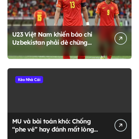
U23 Việt Nam khiến báo chí
Uzbekistan phải dè chừng
trước thềm ASIAD 2026
Kèo Nhà Cái
MU và bài toán khó: Chống
“phe vé” hay đánh mất lòng
fan trung thành?