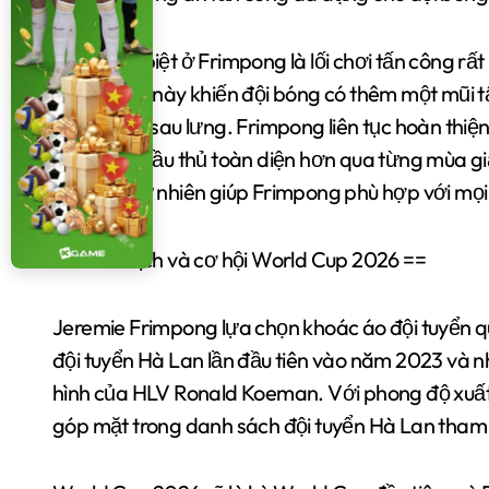
Điểm đặc biệt ở Frimpong là lối chơi tấn công rấ
cánh. Điều này khiến đội bóng có thêm một mũi 
trống phía sau lưng. Frimpong liên tục hoàn thi
trở thành cầu thủ toàn diện hơn qua từng mùa giả
bóng đá tự nhiên giúp Frimpong phù hợp với mọi h
== Quốc tịch và cơ hội World Cup 2026 ==
Jeremie Frimpong lựa chọn khoác áo đội tuyển q
đội tuyển Hà Lan lần đầu tiên vào năm 2023 và n
hình của HLV Ronald Koeman. Với phong độ xuất s
góp mặt trong danh sách đội tuyển Hà Lan tha