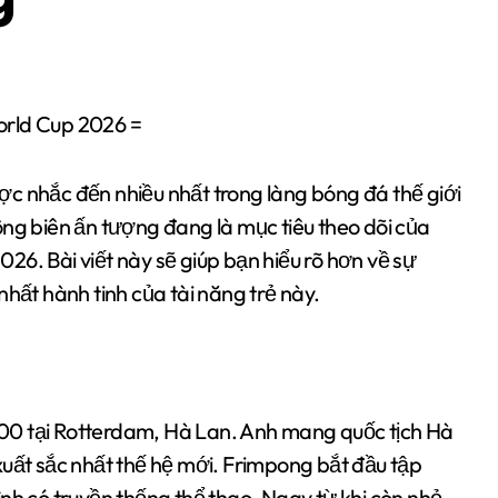
orld Cup 2026 =
c nhắc đến nhiều nhất trong làng bóng đá thế giới
ông biên ấn tượng đang là mục tiêu theo dõi của
6. Bài viết này sẽ giúp bạn hiểu rõ hơn về sự
nhất hành tinh của tài năng trẻ này.
00 tại Rotterdam, Hà Lan. Anh mang quốc tịch Hà
xuất sắc nhất thế hệ mới. Frimpong bắt đầu tập
nh có truyền thống thể thao. Ngay từ khi còn nhỏ,