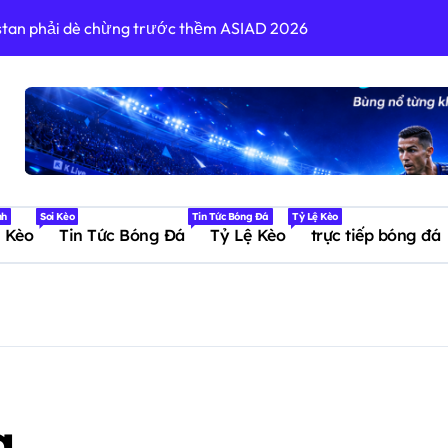
istan phải dè chừng trước thềm ASIAD 2026
 hay đánh mất lòng fan trung thành?
n cả bàn thắng tại World Cup 2026
i hùng: Tuyển Anh đang quá vội vàng phán xét?
tương lai: Bouaddi và những viên ngọc thô
nh
Soi Kèo
Tin Tức Bóng Đá
Tỷ Lệ Kèo
 trận giao hữu câu lạc bộ quốc tế vào lúc 23h00 ngày 21/7/20
i Kèo
Tin Tức Bóng Đá
Tỷ Lệ Kèo
trực tiếp bóng đá
elec 6-1 tại Liga Pro
z: Cuộc chiến giữa sự ổn định và khát khao chiến thắng tại
ao hữu giữa hai đội bóng Anh quốc
ến thắng là bắt buộc, nhưng còn nhiều điều hơn thế
g