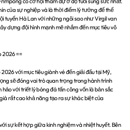
rimpong có cơ hội tham dự ở độ tuổi sung sức nhất.
chín của sự nghiệp và là thời điểm lý tưởng để thể
Đội tuyển Hà Lan với những ngôi sao như Virgil van
xây dựng đội hình mạnh mẽ nhắm đến mục tiêu vô
p 2026 ==
2026 với mục tiêu giành vé đến giải đấu tại Mỹ,
g sẽ đóng vai trò quan trọng trong hành trình
hảo với triết lý bóng đá tấn công vốn là bản sắc
á rất cao khả năng tạo ra sự khác biệt của
 với sự kết hợp giữa kinh nghiệm và nhiệt huyết. Bên