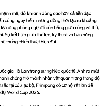
t mạnh mẽ, đôi khi anh dâng cao hơn cả tiền đạo
tấn công nguy hiểm nhưng đồng thời tạo ra khoảng
ện kỹ năng phòng ngự để cân bằng giữa công và thủ,
i. Sự kết hợp giữa thể lực, kỹ thuật và bản năng
ệ thống chiến thuật hiện đại.
uốc gia Hà Lan trong sự nghiệp quốc tế. Anh ra mắt
hanh chóng trở thành nhân vật quan trọng trong đội
ắc tại câu lạc bộ, Frimpong có cơ hội rất lớn để
m dự World Cup 2026.