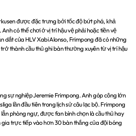
rkusen được đặc trưng bởi tốc độ bứt phá, khả
h có thể chơi ở vị trí hậu vệ phải hoặc tiền vệ
ẫn dắt của HLV Xabi Alonso, Frimpong đã có những
 trở thành cầu thủ ghi bàn thường xuyên từ vị trí hậu
rong sự nghiệp Jeremie Frimpong. Anh góp công lớn
iga lần đầu tiên trong lịch sử câu lạc bộ. Frimpong
g lẫn phòng ngự, được fan bình chọn là cầu thủ hay
m gia trực tiếp vào hơn 30 bàn thắng của đội bóng