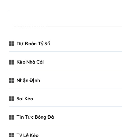
Danh mục
Dự Đoán Tỷ Số
Kèo Nhà Cái
Nhận Định
Soi Kèo
Tin Tức Bóng Đá
Tỷ Lệ Kèo