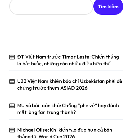
Tìm kiếm
Bài viết mới
ĐT Việt Nam trước Timor Leste: Chiến thắng
là bắt buộc, nhưng còn nhiều điều hơn thế
U23 Việt Nam khiến báo chí Uzbekistan phải dè
chừng trước thềm ASIAD 2026
MU và bài toán khó: Chống “phe vé” hay đánh
mất lòng fan trung thành?
Michael Olise: Khi kiến tạo đẹp hơn cả bàn
thắng tại World Cup 2026