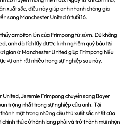
nhân xuất sắc, điều này giúp anh nhanh chóng gia
yển sang Manchester United ở tuổi 16.
 thấy ambiton lớn của Frimpong từ sớm. Dù không
ed, anh đã tích lũy được kinh nghiệm quý báu tại
hời gian ở Manchester United giúp Frimpong hiểu
ục vụ anh rất nhiều trong sự nghiệp sau này.
er United, Jeremie Frimpong chuyển sang Bayer
n trọng nhất trong sự nghiệp của anh. Tại
 thành một trong những cầu thủ xuất sắc nhất của
 chính thức ở hành lang phải và trở thành mũi nhọn