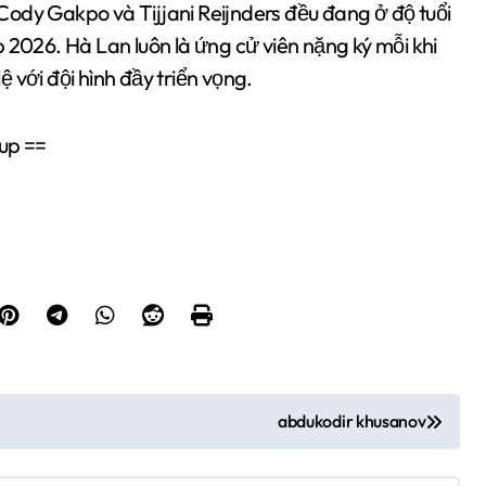
ody Gakpo và Tijjani Reijnders đều đang ở độ tuổi
 2026. Hà Lan luôn là ứng cử viên nặng ký mỗi khi
 với đội hình đầy triển vọng.
Cup ==
abdukodir khusanov