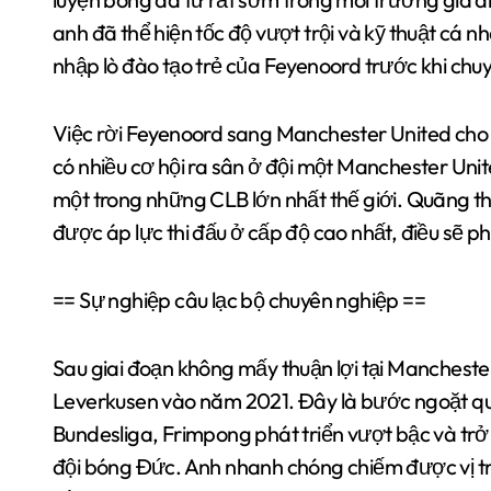
anh đã thể hiện tốc độ vượt trội và kỹ thuật cá 
nhập lò đào tạo trẻ của Feyenoord trước khi chu
Việc rời Feyenoord sang Manchester United cho
có nhiều cơ hội ra sân ở đội một Manchester Unit
một trong những CLB lớn nhất thế giới. Quãng t
được áp lực thi đấu ở cấp độ cao nhất, điều sẽ ph
== Sự nghiệp câu lạc bộ chuyên nghiệp ==
Sau giai đoạn không mấy thuận lợi tại Manchest
Leverkusen vào năm 2021. Đây là bước ngoặt qua
Bundesliga, Frimpong phát triển vượt bậc và trở
đội bóng Đức. Anh nhanh chóng chiếm được vị trí