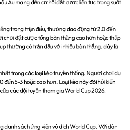
hâu Âu mang đến cơ hội đặt cược liên tục trong suốt
hắng trong trận đấu, thường dao động từ 2.0 đến
ời chơi đặt cược tổng bàn thắng cao hơn hoặc thấp
up thường có trận đấu với nhiều bàn thắng, đây là
 nhất trong các loại kèo truyền thống. Người chơi dự
-0 đến 5-3 hoặc cao hơn. Loại kèo này đòi hỏi kiến
g của các đội tuyển tham gia World Cup 2026.
ong danh sách ứng viên vô địch World Cup. Với dàn