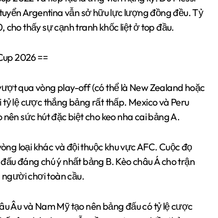
i tuyển Argentina vẫn sở hữu lực lượng đồng đều. Tỷ
 cho thấy sự cạnh tranh khốc liệt ở top đầu.
Cup 2026 ==
vượt qua vòng play-off (có thể là New Zealand hoặc
 tỷ lệ cược thắng bảng rất thấp. Mexico và Peru
tạo nên sức hút đặc biệt cho keo nha cai bảng A.
 vòng loại khác và đội thuộc khu vực AFC. Cuộc đọ
 đấu đáng chú ý nhất bảng B. Kèo châu Á cho trận
a người chơi toàn cầu.
hâu Âu và Nam Mỹ tạo nên bảng đấu có tỷ lệ cược