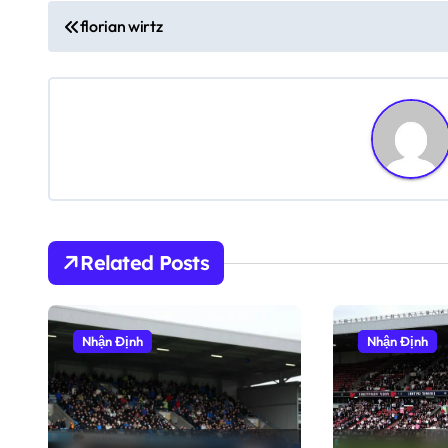
Đ
florian wirtz
i
ề
u
h
ư
ớ
Related Posts
n
g
Nhận Định
Nhận Định
b
à