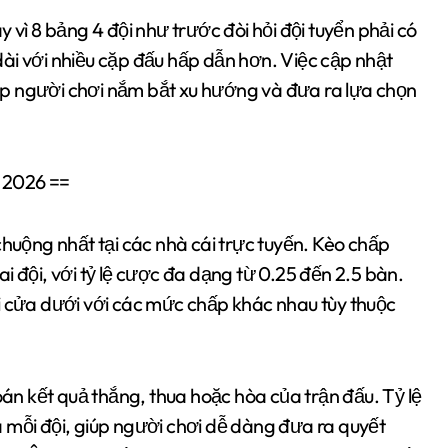
 vì 8 bảng 4 đội như trước đòi hỏi đội tuyển phải có
o dài với nhiều cặp đấu hấp dẫn hơn. Việc cập nhật
p người chơi nắm bắt xu hướng và đưa ra lựa chọn
p 2026 ==
chuộng nhất tại các nhà cái trực tuyến. Kèo chấp
i đội, với tỷ lệ cược đa dạng từ 0.25 đến 2.5 bàn.
i cửa dưới với các mức chấp khác nhau tùy thuộc
oán kết quả thắng, thua hoặc hòa của trận đấu. Tỷ lệ
 mỗi đội, giúp người chơi dễ dàng đưa ra quyết