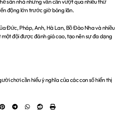
thế sân nhà nhưng vẫn cần vượt qua nhiều thử
ến động lớn trước giờ bóng lăn.
 của Đức, Pháp, Anh, Hà Lan, Bồ Đào Nha và nhiều
t một đội được đánh giá cao, tạo nên sự đa dạng
ời chơi cần hiểu ý nghĩa của các con số hiển thị