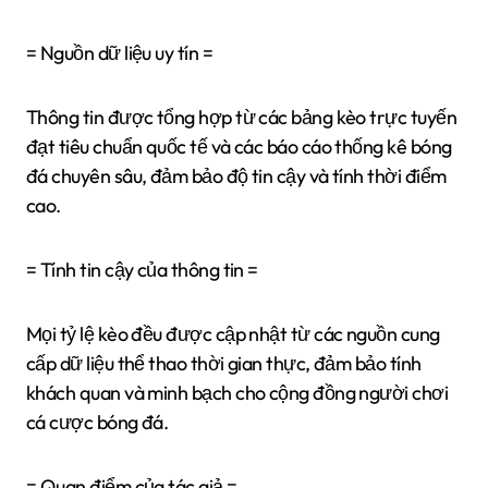
= Nguồn dữ liệu uy tín =
Thông tin được tổng hợp từ các bảng kèo trực tuyến
đạt tiêu chuẩn quốc tế và các báo cáo thống kê bóng
đá chuyên sâu, đảm bảo độ tin cậy và tính thời điểm
cao.
= Tính tin cậy của thông tin =
Mọi tỷ lệ kèo đều được cập nhật từ các nguồn cung
cấp dữ liệu thể thao thời gian thực, đảm bảo tính
khách quan và minh bạch cho cộng đồng người chơi
cá cược bóng đá.
= Quan điểm của tác giả =