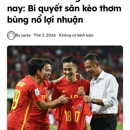
nay: Bí quyết săn kèo thơm
bùng nổ lợi nhuận
By jacky
Th6 3, 2026
Không có bình luận