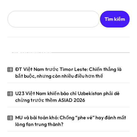
Tìm kiếm
Bài viết mới
ĐT Việt Nam trước Timor Leste: Chiến thắng là
bắt buộc, nhưng còn nhiều điều hơn thế
U23 Việt Nam khiến báo chí Uzbekistan phải dè
chừng trước thềm ASIAD 2026
MU và bài toán khó: Chống “phe vé” hay đánh mất
lòng fan trung thành?