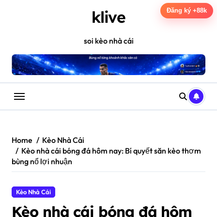
Skip
Đăng ký +88k
klive
to
content
soi kèo nhà cái
Home
Kèo Nhà Cái
Kèo nhà cái bóng đá hôm nay: Bí quyết săn kèo thơm
bùng nổ lợi nhuận
Kèo Nhà Cái
Kèo nhà cái bóng đá hôm