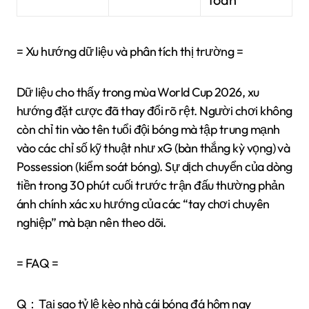
= Xu hướng dữ liệu và phân tích thị trường =
Dữ liệu cho thấy trong mùa World Cup 2026, xu
hướng đặt cược đã thay đổi rõ rệt. Người chơi không
còn chỉ tin vào tên tuổi đội bóng mà tập trung mạnh
vào các chỉ số kỹ thuật như xG (bàn thắng kỳ vọng) và
Possession (kiểm soát bóng). Sự dịch chuyển của dòng
tiền trong 30 phút cuối trước trận đấu thường phản
ánh chính xác xu hướng của các “tay chơi chuyên
nghiệp” mà bạn nên theo dõi.
= FAQ =
Q：Tại sao tỷ lệ kèo nhà cái bóng đá hôm nay