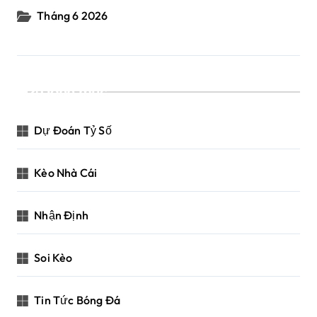
Tháng 6 2026
Danh mục
Dự Đoán Tỷ Số
Kèo Nhà Cái
Nhận Định
Soi Kèo
Tin Tức Bóng Đá