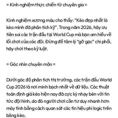
= Kinh nghiệm thực chiến từ chuyên gia =
Kinh nghiệm xương máu cho thấy: “Kèo đẹp nhất là
kèo mình đã phân tích kỹ”. Trong năm 2026, hãy ưu
tiên soi các trận đấu tại World Cup mà bạn am hiểu về
lối chơi của các đội. Đừng để tâm lý “gỡ gạc” chi phối,
hãy chơi theo kỷ luật.
= Góc nhìn chuyên môn =
Dưới góc độ phân tích thị trường, các trận đấu World
Cup 2026 là nơi minh bạch nhất về dữ liệu. Các thuật
toán định giá kèo hiện nay đã cực kỳ nhạy bén với tin
tức đội hình, do đó người chơi cần tư duy nhanh hơn
máy tính bằng cách quan sát các tín hiệu phi logic trên
bảng kèo.