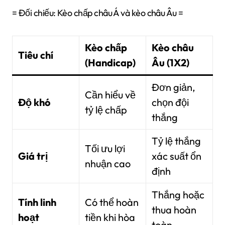
= Đối chiếu: Kèo chấp châu Á và kèo châu Âu =
Kèo chấp
Kèo châu
Tiêu chí
(Handicap)
Âu (1X2)
Đơn giản,
Cần hiểu về
Độ khó
chọn đội
tỷ lệ chấp
thắng
Tỷ lệ thắng
Tối ưu lợi
Giá trị
xác suất ổn
nhuận cao
định
Thắng hoặc
Tính linh
Có thể hoàn
thua hoàn
hoạt
tiền khi hòa
toàn