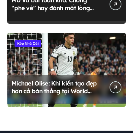
MU và bài toán khó: Chống
“phe vé” hay đánh mất lòng
fan trung thành?
Kèo Nhà Cái
Michael Olise: Khi kiến tạo đẹp
hơn cả bàn thắng tại World
Cup 2026