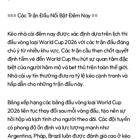
=== Các Trận Đấu Nổi Bật Đêm Nay ==
Kèo nhà cái đêm nay được xác định dựa trên lịch thi
đấu vòng loại World Cup 2026 với các trận đấu đáng
chú ý từ nhiều khu vực. Các trận cầu then chốt quyết
định tấm vé đến World Cup thu hút sự quan tâm đặc
biệt của người hâm mộ và bet thủ trên toàn thế giới.
Nhà cái uy tín thường đưa ra tỷ lệ kèo cạnh tranh và
hấp dẫn cho những trận đấu này.
Bảng xếp hạng các bảng đấu vòng loại World Cup
2026 liên tục thay đổi sau mỗi vòng đấu, tạo nên sự
hồi hộp và kịch tính cho người theo dõi. Các đội tuyển
có phong độ ổn định và lực lượng mạnh như
Argentina, Pháp, Brazil luôn được đánh giá cao ở kèo