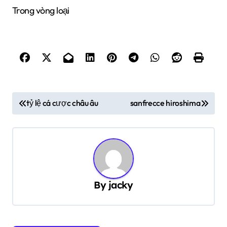
Trong vòng loại
Đ
tỷ lệ cá cược châu âu
sanfrecce hiroshima
i
ề
u
h
ư
By
jacky
ớ
n