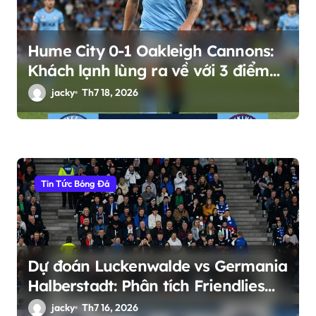
Hume City 0-1 Oakleigh Cannons:
Khách lạnh lùng ra về với 3 điểm
quý giá tại Victoria NPL
jacky
Th7 18, 2026
Tin Tức Bóng Đá
Dự đoán Luckenwalde vs Germania
Halberstadt: Phân tích Friendlies
Clubs 17/07
jacky
Th7 16, 2026