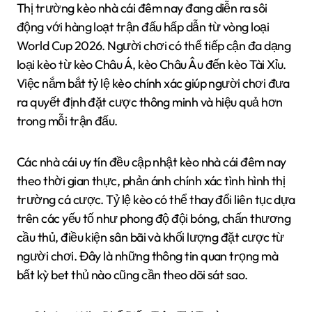
Thị trường kèo nhà cái đêm nay đang diễn ra sôi
động với hàng loạt trận đấu hấp dẫn từ vòng loại
World Cup 2026. Người chơi có thể tiếp cận đa dạng
loại kèo từ kèo Châu Á, kèo Châu Âu đến kèo Tài Xỉu.
Việc nắm bắt tỷ lệ kèo chính xác giúp người chơi đưa
ra quyết định đặt cược thông minh và hiệu quả hơn
trong mỗi trận đấu.
Các nhà cái uy tín đều cập nhật kèo nhà cái đêm nay
theo thời gian thực, phản ánh chính xác tình hình thị
trường cá cược. Tỷ lệ kèo có thể thay đổi liên tục dựa
trên các yếu tố như phong độ đội bóng, chấn thương
cầu thủ, điều kiện sân bãi và khối lượng đặt cược từ
người chơi. Đây là những thông tin quan trọng mà
bất kỳ bet thủ nào cũng cần theo dõi sát sao.