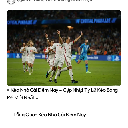
= Kèo Nhà Cái Đêm Nay – Cập Nhật Tỷ Lệ Kèo Bóng
Đá Mới Nhất =
== Tổng Quan Kèo Nhà Cái Đêm Nay ==