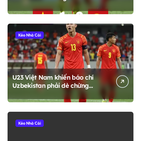
buộc, nhưng còn nhiều điều
hơn thế
Kèo Nhà Cái
U23 Việt Nam khiến báo chí
Uzbekistan phải dè chừng
trước thềm ASIAD 2026
Kèo Nhà Cái