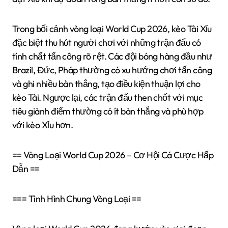
Trong bối cảnh vòng loại World Cup 2026, kèo Tài Xỉu
đặc biệt thu hút người chơi với những trận đấu có
tính chất tấn công rõ rệt. Các đội bóng hàng đầu như
Brazil, Đức, Pháp thường có xu hướng chơi tấn công
và ghi nhiều bàn thắng, tạo điều kiện thuận lợi cho
kèo Tài. Ngược lại, các trận đấu then chốt với mục
tiêu giành điểm thường có ít bàn thắng và phù hợp
với kèo Xỉu hơn.
== Vòng Loại World Cup 2026 – Cơ Hội Cá Cược Hấp
Dẫn ==
=== Tình Hình Chung Vòng Loại ==