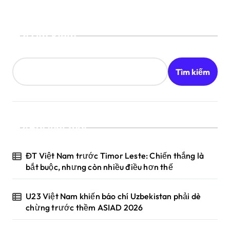
Tìm kiếm
Tìm kiếm
Bài viết mới
ĐT Việt Nam trước Timor Leste: Chiến thắng là
bắt buộc, nhưng còn nhiều điều hơn thế
U23 Việt Nam khiến báo chí Uzbekistan phải dè
chừng trước thềm ASIAD 2026