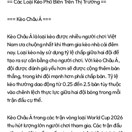
== Các Loại Kèo Phổ Biến Trên Thị Trường ==
=== Kèo Châu Á ===
Kèo Châu Á là loại kèo được nhiều người chơi Việt
Nam ưa chuộng nhất khi tham gia kèo nhà cái đêm
nay. Loại kèo này sử dụng tỷ lệ chấp giữa hai đội để
tạo ra sự cân bằng cho người chơi. Với kèo Châu Á,
đội được đánh giá yếu hơn sẽ được cộng thêm bàn
thắng, trong khi đội mạnh hơn phải chấp bàn. Tỷ lệ
kèo thường dao động từ 0.25 đến 2.5 bàn tùy thuộc
vào chênh lệch thực lực giữa hai đội bóng trong mỗi
trận đấu cụ thể.
Kèo Châu Á trong các trận vòng loại World Cup 2026
thu hút lượng lớn người chơi tham gia. Các trận đấu