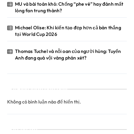
MU và bài toán khó: Chống “phe vé” hay đánh mất
lòng fan trung thành?
Michael Olise: Khi kiến tạo đẹp hơn cả bàn thắng
tại World Cup 2026
Thomas Tuchel và nỗi oan của người hùng: Tuyển
Anh đang quá vội vàng phán xét?
Bình luận gần đây
Không có bình luận nào để hiển thị.
Lưu trữ