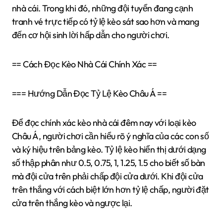
nhà cái. Trong khi đó, những đội tuyển đang cạnh
tranh vé trực tiếp có tỷ lệ kèo sát sao hơn và mang
đến cơ hội sinh lời hấp dẫn cho người chơi.
== Cách Đọc Kèo Nhà Cái Chính Xác ==
=== Hướng Dẫn Đọc Tỷ Lệ Kèo Châu Á ==
Để đọc chính xác kèo nhà cái đêm nay với loại kèo
Châu Á, người chơi cần hiểu rõ ý nghĩa của các con số
và ký hiệu trên bảng kèo. Tỷ lệ kèo hiển thị dưới dạng
số thập phân như 0.5, 0.75, 1, 1.25, 1.5 cho biết số bàn
mà đội cửa trên phải chấp đội cửa dưới. Khi đội cửa
trên thắng với cách biệt lớn hơn tỷ lệ chấp, người đặt
cửa trên thắng kèo và ngược lại.