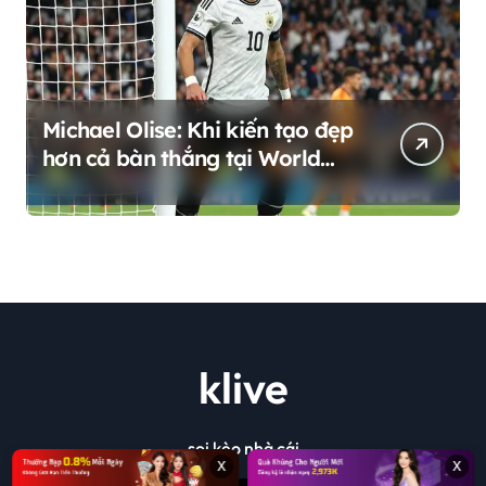
Michael Olise: Khi kiến tạo đẹp
hơn cả bàn thắng tại World
Cup 2026
klive
soi kèo nhà cái
x
x