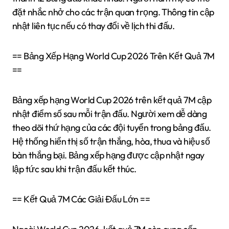
đặt nhắc nhở cho các trận quan trọng. Thông tin cập
nhật liên tục nếu có thay đổi về lịch thi đấu.
== Bảng Xếp Hạng World Cup 2026 Trên Kết Quả 7M
==
Bảng xếp hạng World Cup 2026 trên kết quả 7M cập
nhật điểm số sau mỗi trận đấu. Người xem dễ dàng
theo dõi thứ hạng của các đội tuyển trong bảng đấu.
Hệ thống hiển thị số trận thắng, hòa, thua và hiệu số
bàn thắng bại. Bảng xếp hạng được cập nhật ngay
lập tức sau khi trận đấu kết thúc.
== Kết Quả 7M Các Giải Đấu Lớn ==