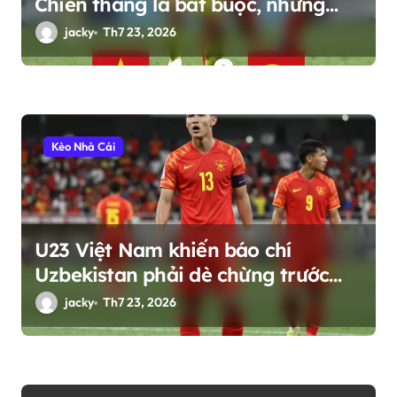
t
Chiến thắng là bắt buộc, nhưng
còn nhiều điều hơn thế
jacky
Th7 23, 2026
Kèo Nhà Cái
U23 Việt Nam khiến báo chí
Uzbekistan phải dè chừng trước
thềm ASIAD 2026
jacky
Th7 23, 2026