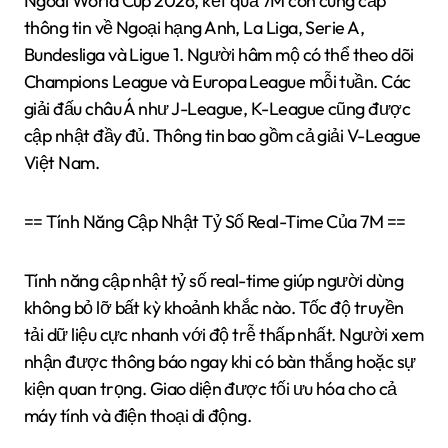
Ngoài World Cup 2026, kết quả 7M còn cung cấp
thông tin về Ngoại hạng Anh, La Liga, Serie A,
Bundesliga và Ligue 1. Người hâm mộ có thể theo dõi
Champions League và Europa League mỗi tuần. Các
giải đấu châu Á như J-League, K-League cũng được
cập nhật đầy đủ. Thông tin bao gồm cả giải V-League
Việt Nam.
== Tính Năng Cập Nhật Tỷ Số Real-Time Của 7M ==
Tính năng cập nhật tỷ số real-time giúp người dùng
không bỏ lỡ bất kỳ khoảnh khắc nào. Tốc độ truyền
tải dữ liệu cực nhanh với độ trễ thấp nhất. Người xem
nhận được thông báo ngay khi có bàn thắng hoặc sự
kiện quan trọng. Giao diện được tối ưu hóa cho cả
máy tính và điện thoại di động.