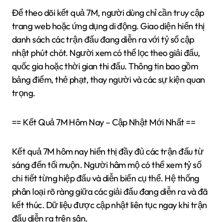
Để theo dõi kết quả 7M, người dùng chỉ cần truy cập
trang web hoặc ứng dụng di động. Giao diện hiển thị
danh sách các trận đấu đang diễn ra với tỷ số cập
nhật phút chót. Người xem có thể lọc theo giải đấu,
quốc gia hoặc thời gian thi đấu. Thông tin bao gồm
bảng điểm, thẻ phạt, thay người và các sự kiện quan
trọng.
== Kết Quả 7M Hôm Nay – Cập Nhật Mới Nhất ==
Kết quả 7M hôm nay hiển thị đầy đủ các trận đấu từ
sáng đến tối muộn. Người hâm mộ có thể xem tỷ số
chi tiết từng hiệp đấu và diễn biến cụ thể. Hệ thống
phân loại rõ ràng giữa các giải đấu đang diễn ra và đã
kết thúc. Dữ liệu được cập nhật liên tục ngay khi trận
đấu diễn ra trên sân.