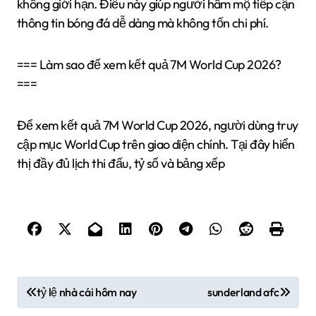
không giới hạn. Điều này giúp người hâm mộ tiếp cận
thông tin bóng đá dễ dàng mà không tốn chi phí.
=== Làm sao để xem kết quả 7M World Cup 2026?
===
Để xem kết quả 7M World Cup 2026, người dùng truy
cập mục World Cup trên giao diện chính. Tại đây hiển
thị đầy đủ lịch thi đấu, tỷ số và bảng xếp
Đ
tỷ lệ nhà cái hôm nay
sunderland afc
i