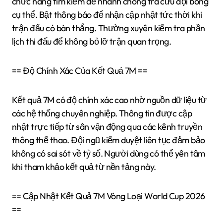
chức năng tìm kiếm để nhanh chóng tra cứu đội bóng
cụ thể. Bật thông báo để nhận cập nhật tức thời khi
trận đấu có bàn thắng. Thường xuyên kiểm tra phần
lịch thi đấu để không bỏ lỡ trận quan trọng.
== Độ Chính Xác Của Kết Quả 7M ==
Kết quả 7M có độ chính xác cao nhờ nguồn dữ liệu từ
các hệ thống chuyên nghiệp. Thông tin được cập
nhật trực tiếp từ sân vận động qua các kênh truyền
thông thể thao. Đội ngũ kiểm duyệt liên tục đảm bảo
không có sai sót về tỷ số. Người dùng có thể yên tâm
khi tham khảo kết quả từ nền tảng này.
== Cập Nhật Kết Quả 7M Vòng Loại World Cup 2026
==