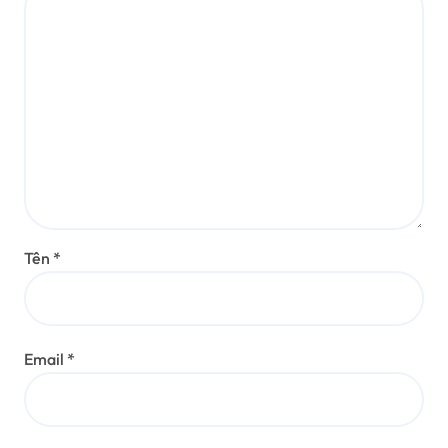
Tên
*
Email
*