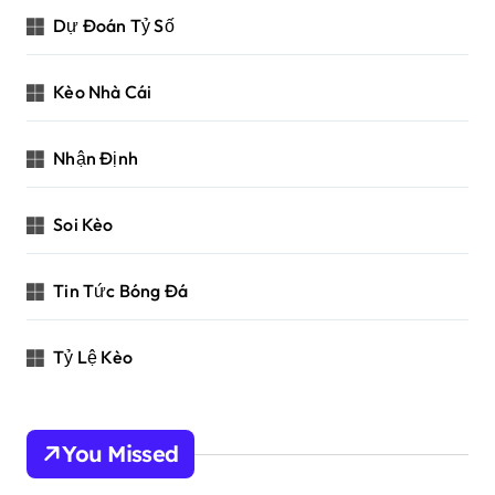
Dự Đoán Tỷ Số
Kèo Nhà Cái
Nhận Định
Soi Kèo
Tin Tức Bóng Đá
Tỷ Lệ Kèo
You Missed