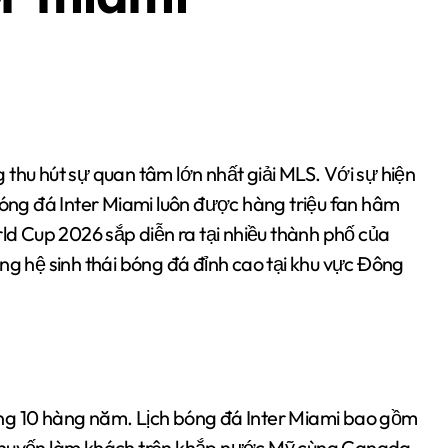
thu hút sự quan tâm lớn nhất giải MLS. Với sự hiện
bóng đá Inter Miami luôn được hàng triệu fan hâm
rld Cup 2026 sắp diễn ra tại nhiều thành phố của
ng hệ sinh thái bóng đá đỉnh cao tại khu vực Đông
áng 10 hàng năm. Lịch bóng đá Inter Miami bao gồm
 chuyến làm khách trên khắp nước Mỹ cùng Canada.