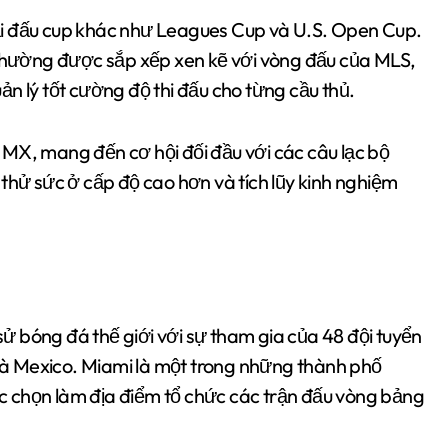
ải đấu cup khác như Leagues Cup và U.S. Open Cup.
 thường được sắp xếp xen kẽ với vòng đấu của MLS,
quản lý tốt cường độ thi đấu cho từng cầu thủ.
MX, mang đến cơ hội đối đầu với các câu lạc bộ
thử sức ở cấp độ cao hơn và tích lũy kinh nghiệm
 sử bóng đá thế giới với sự tham gia của 48 đội tuyển
à Mexico. Miami là một trong những thành phố
 chọn làm địa điểm tổ chức các trận đấu vòng bảng