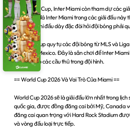
Ngoài MLS Cup, Inter Miami còn tham dự các gi
Lịch bóng đá Inter Miami trong các giải đấu này
tạo ra lịch thi đấu dày đặc đòi hỏi đội bóng phải 
Leagues Cup quy tụ các đội bóng từ MLS và Liga 
hàng đầu Mexico. Đây là sân chơi để Inter Miami 
quốc tế cho các cầu thủ trong đội hình.
== World Cup 2026 Và Vai Trò Của Miami ==
World Cup 2026 sẽ là giải đấu lớn nhất trong lịch
quốc gia, được đồng đăng cai bởi Mỹ, Canada v
đăng cai quan trọng với Hard Rock Stadium được
và vòng đấu loại trực tiếp.