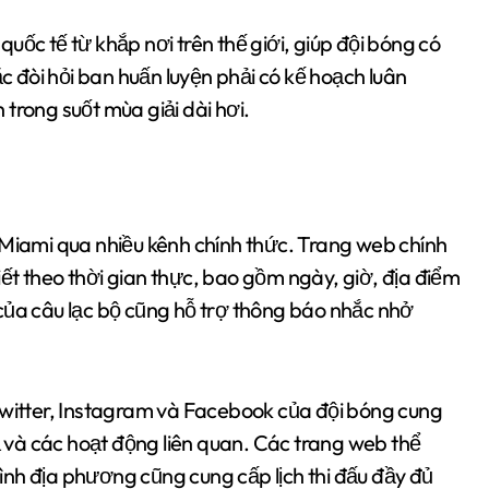
uốc tế từ khắp nơi trên thế giới, giúp đội bóng có
ặc đòi hỏi ban huấn luyện phải có kế hoạch luân
trong suốt mùa giải dài hơi.
 Miami qua nhiều kênh chính thức. Trang web chính
tiết theo thời gian thực, bao gồm ngày, giờ, địa điểm
của câu lạc bộ cũng hỗ trợ thông báo nhắc nhở
Twitter, Instagram và Facebook của đội bóng cung
uả và các hoạt động liên quan. Các trang web thể
nh địa phương cũng cung cấp lịch thi đấu đầy đủ