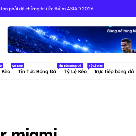
istan phải dè chừng trước thềm ASIAD 2026
 hay đánh mất lòng fan trung thành?
n cả bàn thắng tại World Cup 2026
i hùng: Tuyển Anh đang quá vội vàng phán xét?
tương lai: Bouaddi và những viên ngọc thô
nh
Soi Kèo
Tin Tức Bóng Đá
Tỷ Lệ Kèo
 trận giao hữu câu lạc bộ quốc tế vào lúc 23h00 ngày 21/7/20
i Kèo
Tin Tức Bóng Đá
Tỷ Lệ Kèo
trực tiếp bóng đá
elec 6-1 tại Liga Pro
z: Cuộc chiến giữa sự ổn định và khát khao chiến thắng tại
ao hữu giữa hai đội bóng Anh quốc
ến thắng là bắt buộc, nhưng còn nhiều điều hơn thế
er miami