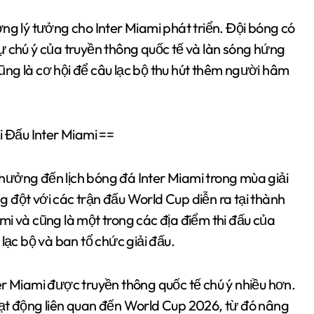
ng lý tưởng cho Inter Miami phát triển. Đội bóng có
ự chú ý của truyền thông quốc tế và làn sóng hứng
ng là cơ hội để câu lạc bộ thu hút thêm người hâm
 Đấu Inter Miami ==
hưởng đến lịch bóng đá Inter Miami trong mùa giải
ng đột với các trận đấu World Cup diễn ra tại thành
mi và cũng là một trong các địa điểm thi đấu của
lạc bộ và ban tổ chức giải đấu.
er Miami được truyền thông quốc tế chú ý nhiều hơn.
oạt động liên quan đến World Cup 2026, từ đó nâng