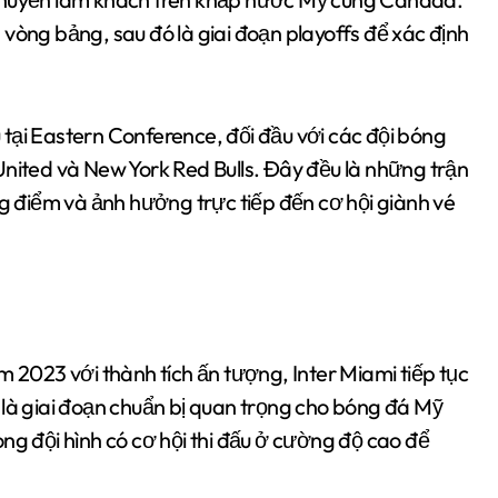
vòng bảng, sau đó là giai đoạn playoffs để xác định
ấu tại Eastern Conference, đối đầu với các đội bóng
United và New York Red Bulls. Đây đều là những trận
ng điểm và ảnh hưởng trực tiếp đến cơ hội giành vé
m 2023 với thành tích ấn tượng, Inter Miami tiếp tục
 là giai đoạn chuẩn bị quan trọng cho bóng đá Mỹ
ng đội hình có cơ hội thi đấu ở cường độ cao để