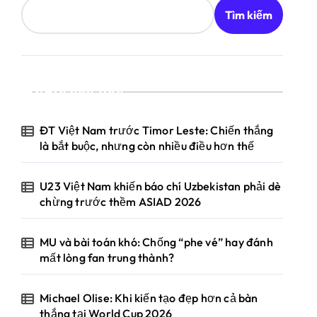
Tìm kiếm
Bài viết mới
ĐT Việt Nam trước Timor Leste: Chiến thắng
là bắt buộc, nhưng còn nhiều điều hơn thế
U23 Việt Nam khiến báo chí Uzbekistan phải dè
chừng trước thềm ASIAD 2026
MU và bài toán khó: Chống “phe vé” hay đánh
mất lòng fan trung thành?
Michael Olise: Khi kiến tạo đẹp hơn cả bàn
thắng tại World Cup 2026