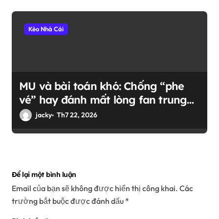
Kèo Nhà Cái
MU và bài toán khó: Chống “phe
vé” hay đánh mất lòng fan trung
thành?
jacky
Th7 22, 2026
Để lại một bình luận
Email của bạn sẽ không được hiển thị công khai.
Các
trường bắt buộc được đánh dấu
*