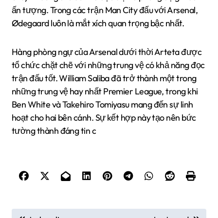
ấn tượng. Trong các trận Man City đấu với Arsenal,
Ødegaard luôn là mắt xích quan trọng bậc nhất.
Hàng phòng ngự của Arsenal dưới thời Arteta được
tổ chức chặt chẽ với những trung vệ có khả năng đọc
trận đấu tốt. William Saliba đã trở thành một trong
những trung vệ hay nhất Premier League, trong khi
Ben White và Takehiro Tomiyasu mang đến sự linh
hoạt cho hai bên cánh. Sự kết hợp này tạo nên bức
tường thành đáng tin c
Đ