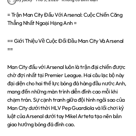
= Trận Man City Đấu Với Arsenal: Cuộc Chiến Căng
Thẳng Nhất Ngoại Hạng Anh =
== Giới Thiệu Về Cuộc Đối Đầu Man City Và Arsenal
==
Man City đấu với Arsenal luôn là trận đại chiến được
chờ đợi nhất tại Premier League. Hai câu lạc bộ này
đại diện cho hai thế lực bóng đá hàng đầu nước Anh,
mang đến những màn trình diễn đỉnh cao mỗi khi
chạm trán. Sự cạnh tranh giữa đội hình ngôi sao của
Man City dưới thời HLV Pep Guardiola và lối chơi kỷ
luật của Arsenal dưới tay Mikel Arteta tạo nên bản
giao hưởng bóng đá đỉnh cao.