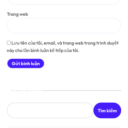
Trang web
Lưu tên của tôi, email, và trang web trong trình duyệt
này cho lần bình luận kế tiếp của tôi.
Tìm kiếm
Tìm kiếm