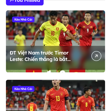
Kèo Nhà Cái
ĐT Việt Nam trước Timor
Leste: Chiến thắng là bắt
buộc, nhưng còn nhiều điều
hơn thế
Kèo Nhà Cái