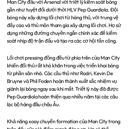
Man City đấu với Arsenal với triết lý kiểm soát bóng
gần như tuyệt đối dưới thời HLV Pep Guardiola. Đội
bóng này xây dựng lối chơi từ hàng thủ, với trung vệ
đẩy cao và thủ môn tham gia xây dựng lối chơi. Họ sử
dụng những đường chuyền ngắn chính xác để kiểm
soát nhịp độ trận đấu và tạo ra các cơ hội tấn công.
Lối chơi pressing đồng đều từ phía trên của Man City
khiến đối thủ rất khó khăn trong việc triển khai bóng
từ phần sân nhà. Các cầu thủ như Rodri, Kevin De
Bruyne và Phil Foden hoàn thành xuất sắc nhiệm vụ
giành lại bóng ngay sau khi mất. Triết lý này đã được
Pep Guardiola hoàn thiện qua nhiều năm tại các câu
lạc bộ hàng đầu châu Âu.
Khả năng xoay chuyển formation của Man City trong