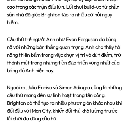
cao trong các trận đấu lớn. Lối chơi build-up từ phần
sân nhà đã giúp Brighton tạo ra nhiều cơ hội nguy
hiểm.
Cầu thủ trẻ người Anh như Evan Ferguson đã bùng
nổ với những bàn thắng quan trọng. Anh cho thấy tài
năng thiên bẩm trong việc chọn vị trí và dứt điểm, trở
thành một trong những tiền đạo triển vọng nhất của
bóng đá Anh hiện nay.
Ngoài ra, Julio Enciso và Simon Adingra cũng là những
cầu thủ mang đến sự linh hoạt trong tấn công.
Brighton có thể tạo ra nhiều phương án khác nhau khi
đối đầu với Man City, khiến đối thủ khó lường trước
lối chơi đa dạng của họ.