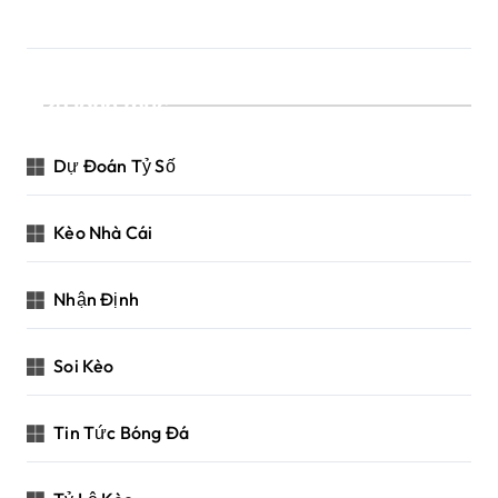
Danh mục
Dự Đoán Tỷ Số
Kèo Nhà Cái
Nhận Định
Soi Kèo
Tin Tức Bóng Đá