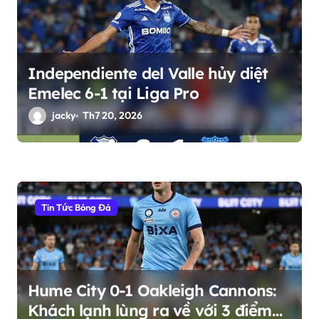
i
v
i
ế
Independiente del Valle hủy diệt
t
Emelec 6-1 tại Liga Pro
jacky
Th7 20, 2026
Tin Tức Bóng Đá
Hume City 0-1 Oakleigh Cannons:
Khách lạnh lùng ra về với 3 điểm