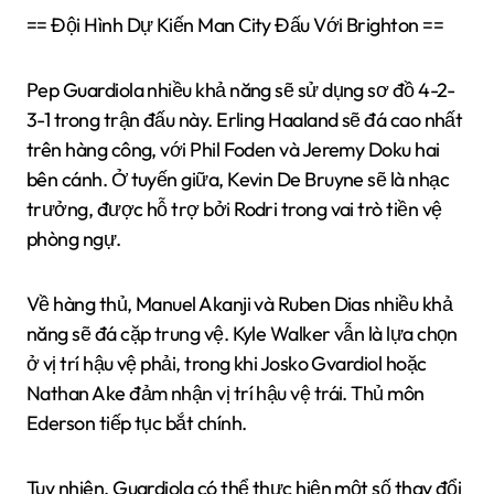
== Đội Hình Dự Kiến Man City Đấu Với Brighton ==
Pep Guardiola nhiều khả năng sẽ sử dụng sơ đồ 4-2-
3-1 trong trận đấu này. Erling Haaland sẽ đá cao nhất
trên hàng công, với Phil Foden và Jeremy Doku hai
bên cánh. Ở tuyến giữa, Kevin De Bruyne sẽ là nhạc
trưởng, được hỗ trợ bởi Rodri trong vai trò tiền vệ
phòng ngự.
Về hàng thủ, Manuel Akanji và Ruben Dias nhiều khả
năng sẽ đá cặp trung vệ. Kyle Walker vẫn là lựa chọn
ở vị trí hậu vệ phải, trong khi Josko Gvardiol hoặc
Nathan Ake đảm nhận vị trí hậu vệ trái. Thủ môn
Ederson tiếp tục bắt chính.
Tuy nhiên, Guardiola có thể thực hiện một số thay đổi