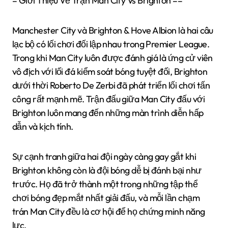
= Giới Thiệu Về Trận Man City Vs Brighton ==
Manchester City và Brighton & Hove Albion là hai câu
lạc bộ có lối chơi đối lập nhau trong Premier League.
Trong khi Man City luôn được đánh giá là ứng cử viên
vô địch với lối đá kiểm soát bóng tuyệt đối, Brighton
dưới thời Roberto De Zerbi đã phát triển lối chơi tấn
công rất mạnh mẽ. Trận đấu giữa Man City đấu với
Brighton luôn mang đến những màn trình diễn hấp
dẫn và kịch tính.
Sự cạnh tranh giữa hai đội ngày càng gay gắt khi
Brighton không còn là đội bóng dễ bị đánh bại như
trước. Họ đã trở thành một trong những tập thể
chơi bóng đẹp mắt nhất giải đấu, và mỗi lần chạm
trán Man City đều là cơ hội để họ chứng minh năng
lực.