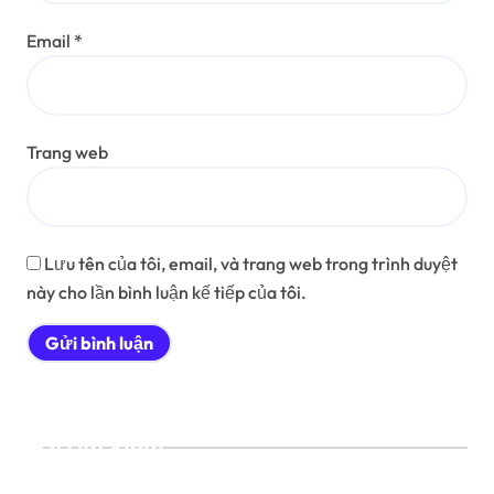
Email
*
Trang web
Lưu tên của tôi, email, và trang web trong trình duyệt
này cho lần bình luận kế tiếp của tôi.
Tìm kiếm