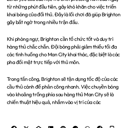
từ những phút đầu tiên, gây khó khăn cho việc triển
khai bóng của đối thủ. Đây là lối chơi đã giúp Brighton
gây bất ngờ trong nhiều trận đấu.
Khi phòng ngự, Brighton cần tổ chức tốt và duy trì
hàng thủ chắc chắn. Đội bóng phải giảm thiểu tối đa
các tình huống cho Man City khai thác, đặc biệt là các
pha đối mặt trực tiếp với thủ môn.
Trong tấn công, Brighton sẽ tận dụng tốc độ của các
cầu thủ cánh để phản công nhanh. Việc chuyền bóng
vào khoảng trống phía sau hàng thủ Man City sẽ là
chiến thuật hiệu quả, nhắm vào vị trí của các