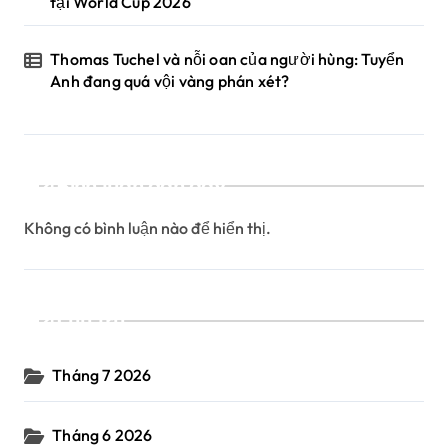
tại World Cup 2026
Thomas Tuchel và nỗi oan của người hùng: Tuyển
Anh đang quá vội vàng phán xét?
Bình luận gần đây
Không có bình luận nào để hiển thị.
Lưu trữ
Tháng 7 2026
Tháng 6 2026