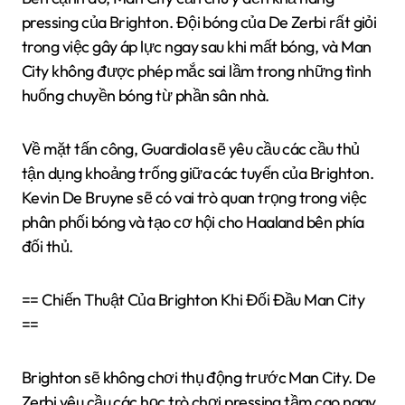
pressing của Brighton. Đội bóng của De Zerbi rất giỏi
trong việc gây áp lực ngay sau khi mất bóng, và Man
City không được phép mắc sai lầm trong những tình
huống chuyền bóng từ phần sân nhà.
Về mặt tấn công, Guardiola sẽ yêu cầu các cầu thủ
tận dụng khoảng trống giữa các tuyến của Brighton.
Kevin De Bruyne sẽ có vai trò quan trọng trong việc
phân phối bóng và tạo cơ hội cho Haaland bên phía
đối thủ.
== Chiến Thuật Của Brighton Khi Đối Đầu Man City
==
Brighton sẽ không chơi thụ động trước Man City. De
Zerbi yêu cầu các học trò chơi pressing tầm cao ngay