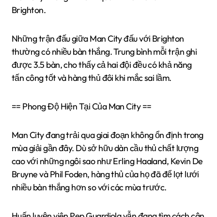
Brighton.
Những trận đấu giữa Man City đấu với Brighton
thường có nhiều bàn thắng. Trung bình mỗi trận ghi
được 3.5 bàn, cho thấy cả hai đội đều có khả năng
tấn công tốt và hàng thủ đôi khi mắc sai lầm.
== Phong Độ Hiện Tại Của Man City ==
Man City đang trải qua giai đoạn không ổn định trong
mùa giải gần đây. Dù sở hữu dàn cầu thủ chất lượng
cao với những ngôi sao như Erling Haaland, Kevin De
Bruyne và Phil Foden, hàng thủ của họ đã để lọt lưới
nhiều bàn thắng hơn so với các mùa trước.
Huấn luyện viên Pep Guardiola vẫn đang tìm cách cân