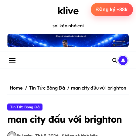
Skip
klive
to
Đăng ký +88k
content
soi kèo nhà cái
Home
Tin Tức Bóng Đá
man city đấu với brighton
Tin Tức Bóng Đá
man city đấu với brighton
By jacky
Th6 3, 2026
Không có bình luận