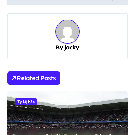
u
h
ư
ớ
By
jacky
n
g
b
à
Related Posts
i
v
Tỷ Lệ Kèo
i
ế
t