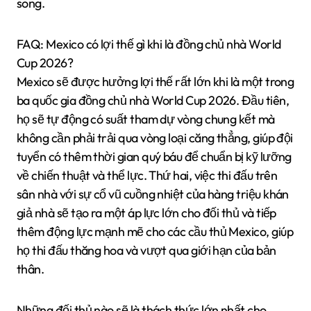
song.
FAQ: Mexico có lợi thế gì khi là đồng chủ nhà World
Cup 2026?
Mexico sẽ được hưởng lợi thế rất lớn khi là một trong
ba quốc gia đồng chủ nhà World Cup 2026. Đầu tiên,
họ sẽ tự động có suất tham dự vòng chung kết mà
không cần phải trải qua vòng loại căng thẳng, giúp đội
tuyển có thêm thời gian quý báu để chuẩn bị kỹ lưỡng
về chiến thuật và thể lực. Thứ hai, việc thi đấu trên
sân nhà với sự cổ vũ cuồng nhiệt của hàng triệu khán
giả nhà sẽ tạo ra một áp lực lớn cho đối thủ và tiếp
thêm động lực mạnh mẽ cho các cầu thủ Mexico, giúp
họ thi đấu thăng hoa và vượt qua giới hạn của bản
thân.
Những đối thủ nào sẽ là thách thức lớn nhất cho