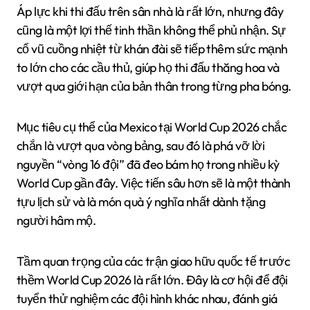
Áp lực khi thi đấu trên sân nhà là rất lớn, nhưng đây
cũng là một lợi thế tinh thần không thể phủ nhận. Sự
cổ vũ cuồng nhiệt từ khán đài sẽ tiếp thêm sức mạnh
to lớn cho các cầu thủ, giúp họ thi đấu thăng hoa và
vượt qua giới hạn của bản thân trong từng pha bóng.
Mục tiêu cụ thể của Mexico tại World Cup 2026 chắc
chắn là vượt qua vòng bảng, sau đó là phá vỡ lời
nguyền “vòng 16 đội” đã đeo bám họ trong nhiều kỳ
World Cup gần đây. Việc tiến sâu hơn sẽ là một thành
tựu lịch sử và là món quà ý nghĩa nhất dành tặng
người hâm mộ.
Tầm quan trọng của các trận giao hữu quốc tế trước
thềm World Cup 2026 là rất lớn. Đây là cơ hội để đội
tuyển thử nghiệm các đội hình khác nhau, đánh giá