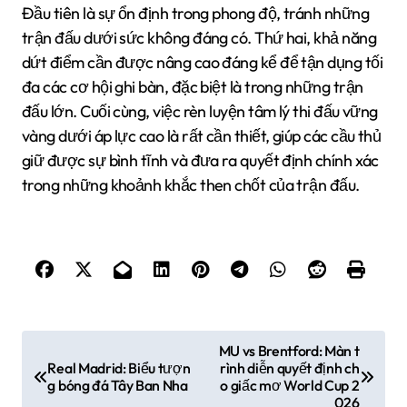
Đầu tiên là sự ổn định trong phong độ, tránh những
trận đấu dưới sức không đáng có. Thứ hai, khả năng
dứt điểm cần được nâng cao đáng kể để tận dụng tối
đa các cơ hội ghi bàn, đặc biệt là trong những trận
đấu lớn. Cuối cùng, việc rèn luyện tâm lý thi đấu vững
vàng dưới áp lực cao là rất cần thiết, giúp các cầu thủ
giữ được sự bình tĩnh và đưa ra quyết định chính xác
trong những khoảnh khắc then chốt của trận đấu.
Đ
MU vs Brentford: Màn t
Real Madrid: Biểu tượn
rình diễn quyết định ch
i
g bóng đá Tây Ban Nha
o giấc mơ World Cup 2
ề
026