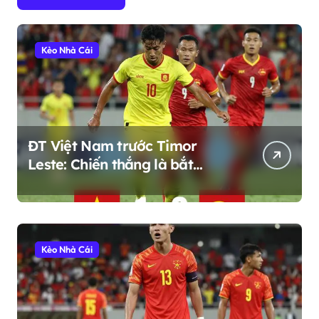
Kèo Nhà Cái
ĐT Việt Nam trước Timor
Leste: Chiến thắng là bắt
buộc, nhưng còn nhiều điều
hơn thế
Kèo Nhà Cái