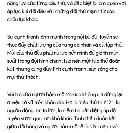
năng lực của từng cầu thủ, và đặc biệt là làm quen với
áp lực khi đối đầu với những đối thủ mạnh từ các
châu lục khác.
Sự cạnh tranh lành mạnh trong nội bộ đội tuyển sẽ
thúc đẩy chất lượng của từng cá nhân và cả tập thể.
Mỗi cầu thủ đều phải nỗ lực hết mình để giành một
suất trong đội hình chính, tạo nên một tập thể đoàn
kết nhưng cũng đầy tính cạnh tranh, sẵn sàng cho
mọi thử thách.
Vai trò của người hâm mộ Mexico không chỉ dừng lại
ở việc cổ vũ trên khán đài. Họ là “cầu thủ thứ 12”, là
nguồn động lực to lớn, là niềm tin bất diệt giúp đội
tuyển vượt qua mọi khó khăn. Tinh thần đoàn kết
giữa đội bóng và người hâm mộ sẽ là sức mạnh vô