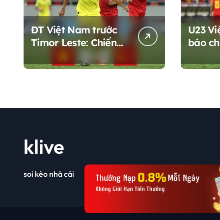
ĐT Việt Nam trước
U23 Vi
Timor Leste: Chiến
báo ch
thắng là bắt buộc,
phải d
nhưng còn nhiều điều
thềm 
hơn thế
klive
soi kèo nhà cái