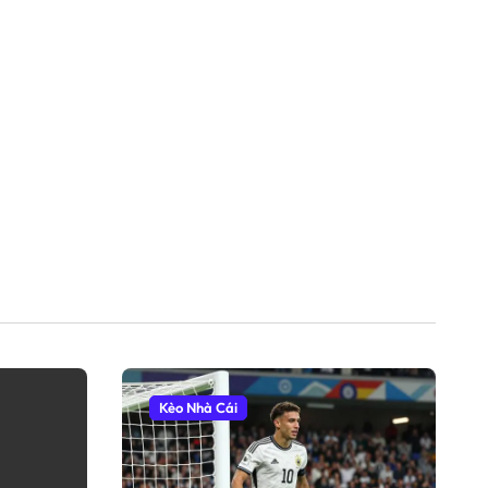
Kèo Nhà Cái