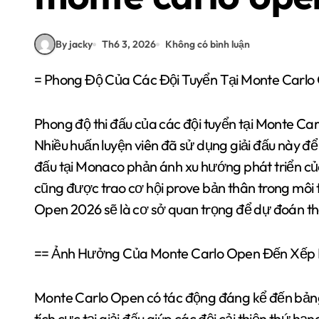
By jacky
Th6 3, 2026
Không có bình luận
= Phong Độ Của Các Đội Tuyển Tại Monte Carl
Phong độ thi đấu của các đội tuyển tại Monte Ca
Nhiều huấn luyện viên đã sử dụng giải đấu này để
đấu tại Monaco phản ánh xu hướng phát triển của 
cũng được trao cơ hội prove bản thân trong môi t
Open 2026 sẽ là cơ sở quan trọng để dự đoán th
== Ảnh Hưởng Của Monte Carlo Open Đến Xếp 
Monte Carlo Open có tác động đáng kể đến bảng
tích cực tại giải đấu giúp các đội cải thiện thứ h