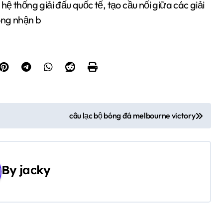
ệ thống giải đấu quốc tế, tạo cầu nối giữa các giải
ông nhận b
câu lạc bộ bóng đá melbourne victory
By
jacky