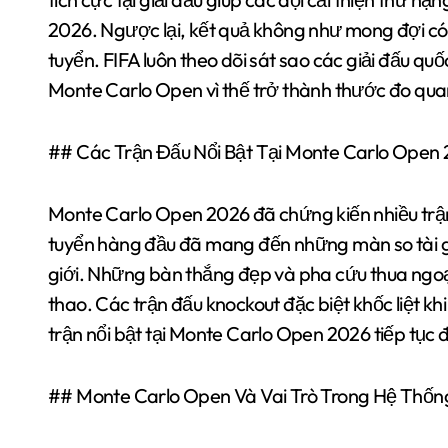
2026. Ngược lại, kết quả không như mong đợi có 
tuyển. FIFA luôn theo dõi sát sao các giải đấu q
Monte Carlo Open vì thế trở thành thước đo qua
## Các Trận Đấu Nổi Bật Tại Monte Carlo Open
Monte Carlo Open 2026 đã chứng kiến nhiều trận
tuyển hàng đầu đã mang đến những màn so tài gay
giới. Những bàn thắng đẹp và pha cứu thua ngoạ
thao. Các trận đấu knockout đặc biệt khốc liệt khi
trận nổi bật tại Monte Carlo Open 2026 tiếp tục 
## Monte Carlo Open Và Vai Trò Trong Hệ Thốn