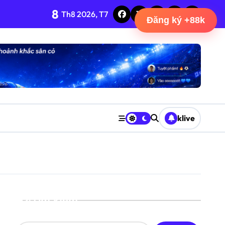
8
Th8 2026, T7
Đăng ký +88k
26
klive
Tìm kiếm