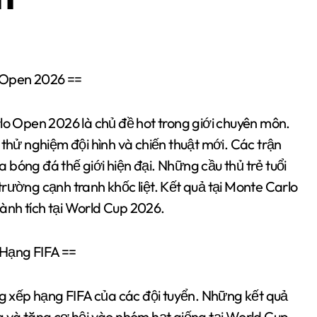
o Open 2026 ==
rlo Open 2026 là chủ đề hot trong giới chuyên môn.
 thử nghiệm đội hình và chiến thuật mới. Các trận
bóng đá thế giới hiện đại. Những cầu thủ trẻ tuổi
rường cạnh tranh khốc liệt. Kết quả tại Monte Carlo
ành tích tại World Cup 2026.
Hạng FIFA ==
 xếp hạng FIFA của các đội tuyển. Những kết quả
ạng và tăng cơ hội vào nhóm hạt giống tại World Cup