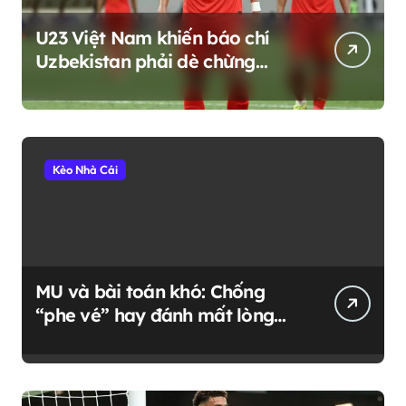
U23 Việt Nam khiến báo chí
Uzbekistan phải dè chừng
trước thềm ASIAD 2026
Kèo Nhà Cái
MU và bài toán khó: Chống
“phe vé” hay đánh mất lòng
fan trung thành?