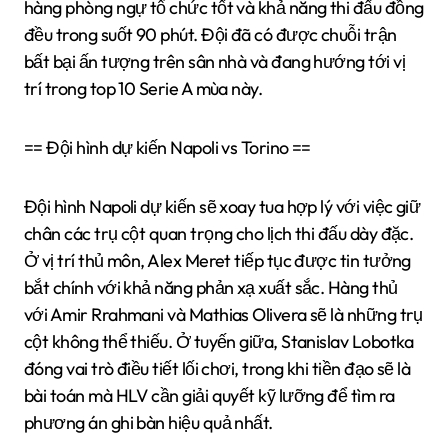
hàng phòng ngự tổ chức tốt và khả năng thi đấu đồng
đều trong suốt 90 phút. Đội đã có được chuỗi trận
bất bại ấn tượng trên sân nhà và đang hướng tới vị
trí trong top 10 Serie A mùa này.
== Đội hình dự kiến Napoli vs Torino ==
Đội hình Napoli dự kiến sẽ xoay tua hợp lý với việc giữ
chân các trụ cột quan trọng cho lịch thi đấu dày đặc.
Ở vị trí thủ môn, Alex Meret tiếp tục được tin tưởng
bắt chính với khả năng phản xạ xuất sắc. Hàng thủ
với Amir Rrahmani và Mathias Olivera sẽ là những trụ
cột không thể thiếu. Ở tuyến giữa, Stanislav Lobotka
đóng vai trò điều tiết lối chơi, trong khi tiền đạo sẽ là
bài toán mà HLV cần giải quyết kỹ lưỡng để tìm ra
phương án ghi bàn hiệu quả nhất.