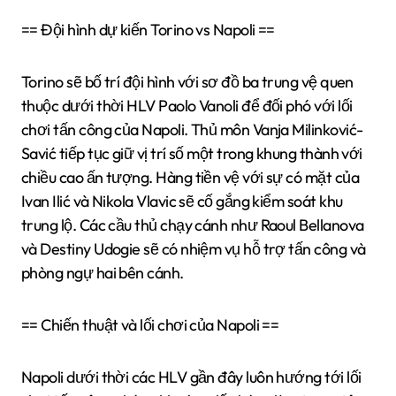
== Đội hình dự kiến Torino vs Napoli ==
Torino sẽ bố trí đội hình với sơ đồ ba trung vệ quen
thuộc dưới thời HLV Paolo Vanoli để đối phó với lối
chơi tấn công của Napoli. Thủ môn Vanja Milinković-
Savić tiếp tục giữ vị trí số một trong khung thành với
chiều cao ấn tượng. Hàng tiền vệ với sự có mặt của
Ivan Ilić và Nikola Vlavic sẽ cố gắng kiểm soát khu
trung lộ. Các cầu thủ chạy cánh như Raoul Bellanova
và Destiny Udogie sẽ có nhiệm vụ hỗ trợ tấn công và
phòng ngự hai bên cánh.
== Chiến thuật và lối chơi của Napoli ==
Napoli dưới thời các HLV gần đây luôn hướng tới lối