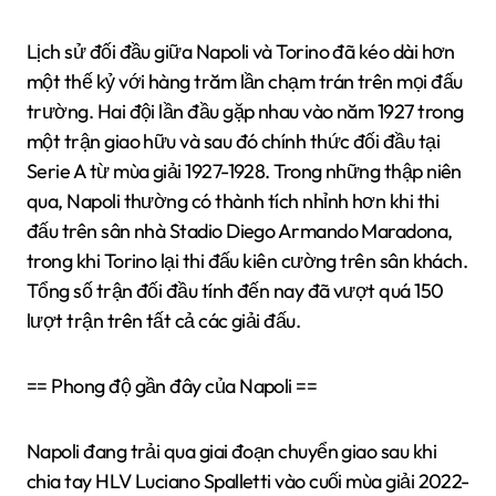
Lịch sử đối đầu giữa Napoli và Torino đã kéo dài hơn
một thế kỷ với hàng trăm lần chạm trán trên mọi đấu
trường. Hai đội lần đầu gặp nhau vào năm 1927 trong
một trận giao hữu và sau đó chính thức đối đầu tại
Serie A từ mùa giải 1927-1928. Trong những thập niên
qua, Napoli thường có thành tích nhỉnh hơn khi thi
đấu trên sân nhà Stadio Diego Armando Maradona,
trong khi Torino lại thi đấu kiên cường trên sân khách.
Tổng số trận đối đầu tính đến nay đã vượt quá 150
lượt trận trên tất cả các giải đấu.
== Phong độ gần đây của Napoli ==
Napoli đang trải qua giai đoạn chuyển giao sau khi
chia tay HLV Luciano Spalletti vào cuối mùa giải 2022-