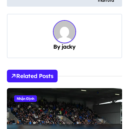
i
ề
u
h
ư
By
jacky
ớ
n
g
Related Posts
b
à
i
Nhận Định
v
i
ế