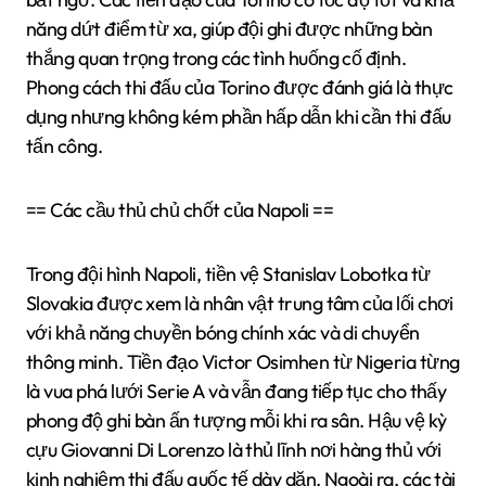
năng dứt điểm từ xa, giúp đội ghi được những bàn
thắng quan trọng trong các tình huống cố định.
Phong cách thi đấu của Torino được đánh giá là thực
dụng nhưng không kém phần hấp dẫn khi cần thi đấu
tấn công.
== Các cầu thủ chủ chốt của Napoli ==
Trong đội hình Napoli, tiền vệ Stanislav Lobotka từ
Slovakia được xem là nhân vật trung tâm của lối chơi
với khả năng chuyền bóng chính xác và di chuyển
thông minh. Tiền đạo Victor Osimhen từ Nigeria từng
là vua phá lưới Serie A và vẫn đang tiếp tục cho thấy
phong độ ghi bàn ấn tượng mỗi khi ra sân. Hậu vệ kỳ
cựu Giovanni Di Lorenzo là thủ lĩnh nơi hàng thủ với
kinh nghiệm thi đấu quốc tế dày dặn. Ngoài ra, các tài