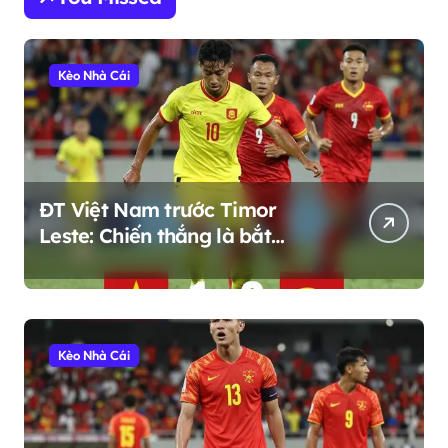
Kèo Nhà Cái
ĐT Việt Nam trước Timor
Leste: Chiến thắng là bắt
buộc, nhưng còn nhiều điều
hơn thế
Kèo Nhà Cái