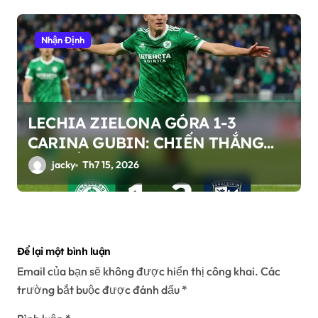
Nhận Định
LECHIA ZIELONA GÓRA 1-3
CARINA GUBIN: CHIẾN THẮNG
THUYẾT PHỤC TRONG TRẬN GIAO
jacky
Th7 15, 2026
HỮU CÂU LẠC BỘ
Để lại một bình luận
Email của bạn sẽ không được hiển thị công khai.
Các
trường bắt buộc được đánh dấu
*