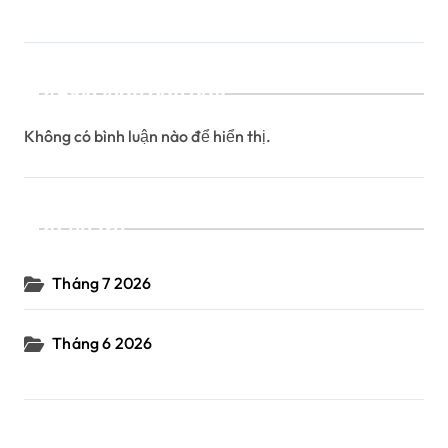
Bình luận gần đây
Không có bình luận nào để hiển thị.
Lưu trữ
Tháng 7 2026
Tháng 6 2026