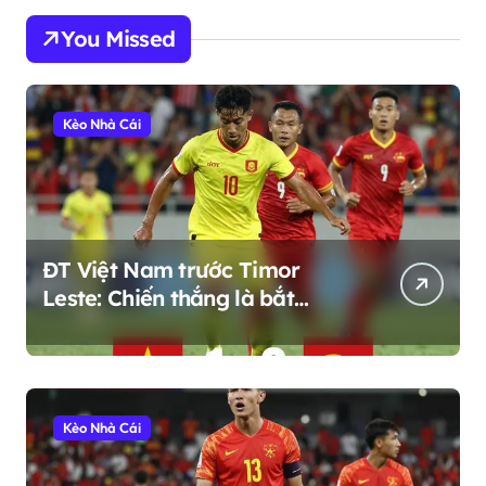
You Missed
Kèo Nhà Cái
ĐT Việt Nam trước Timor
Leste: Chiến thắng là bắt
buộc, nhưng còn nhiều điều
hơn thế
Kèo Nhà Cái