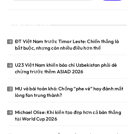
Bài viết mới
ĐT Việt Nam trước Timor Leste: Chiến thắng là
bắt buộc, nhưng còn nhiều điều hơn thế
U23 Việt Nam khiến báo chí Uzbekistan phải dè
chừng trước thềm ASIAD 2026
MU và bài toán khó: Chống “phe vé” hay đánh mất
lòng fan trung thành?
Michael Olise: Khi kiến tạo đẹp hơn cả bàn thắng
tại World Cup 2026