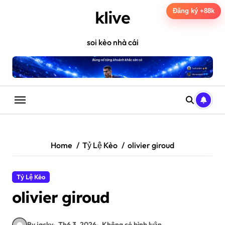
Skip
Đăng ký +88k
klive
to
content
soi kèo nhà cái
Home
Tỷ Lệ Kèo
olivier giroud
Tỷ Lệ Kèo
olivier giroud
By jacky
Th6 3, 2026
Không có bình luận