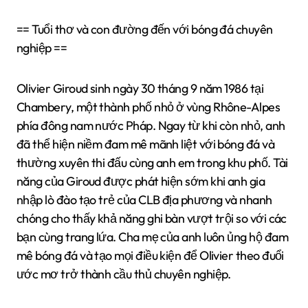
== Tuổi thơ và con đường đến với bóng đá chuyên
nghiệp ==
Olivier Giroud sinh ngày 30 tháng 9 năm 1986 tại
Chambery, một thành phố nhỏ ở vùng Rhône-Alpes
phía đông nam nước Pháp. Ngay từ khi còn nhỏ, anh
đã thể hiện niềm đam mê mãnh liệt với bóng đá và
thường xuyên thi đấu cùng anh em trong khu phố. Tài
năng của Giroud được phát hiện sớm khi anh gia
nhập lò đào tạo trẻ của CLB địa phương và nhanh
chóng cho thấy khả năng ghi bàn vượt trội so với các
bạn cùng trang lứa. Cha mẹ của anh luôn ủng hộ đam
mê bóng đá và tạo mọi điều kiện để Olivier theo đuổi
ước mơ trở thành cầu thủ chuyên nghiệp.