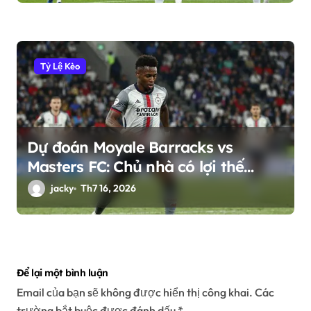
Tỷ Lệ Kèo
Dự đoán Moyale Barracks vs
Masters FC: Chủ nhà có lợi thế
phong độ?
jacky
Th7 16, 2026
Để lại một bình luận
Email của bạn sẽ không được hiển thị công khai.
Các
trường bắt buộc được đánh dấu
*