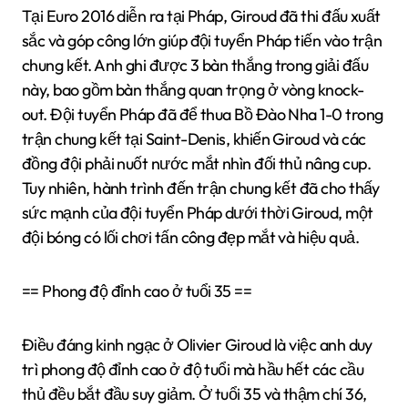
Tại Euro 2016 diễn ra tại Pháp, Giroud đã thi đấu xuất
sắc và góp công lớn giúp đội tuyển Pháp tiến vào trận
chung kết. Anh ghi được 3 bàn thắng trong giải đấu
này, bao gồm bàn thắng quan trọng ở vòng knock-
out. Đội tuyển Pháp đã để thua Bồ Đào Nha 1-0 trong
trận chung kết tại Saint-Denis, khiến Giroud và các
đồng đội phải nuốt nước mắt nhìn đối thủ nâng cup.
Tuy nhiên, hành trình đến trận chung kết đã cho thấy
sức mạnh của đội tuyển Pháp dưới thời Giroud, một
đội bóng có lối chơi tấn công đẹp mắt và hiệu quả.
== Phong độ đỉnh cao ở tuổi 35 ==
Điều đáng kinh ngạc ở Olivier Giroud là việc anh duy
trì phong độ đỉnh cao ở độ tuổi mà hầu hết các cầu
thủ đều bắt đầu suy giảm. Ở tuổi 35 và thậm chí 36,