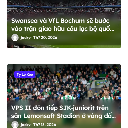
v
i
ế
Swansea và VfL Bochum sẽ bước
t
vào trận giao hữu câu lạc bộ quốc
tế vào lúc 23h00 ngày 21/7/2026
jacky
Th7 20, 2026
Tỷ Lệ Kèo
VPS II đón tiếp SJK-juniorit trên
sân Lemonsoft Stadion ở vòng đấu
tiếp theo Kakkonen Lohko C mùa
jacky
Th7 18, 2026