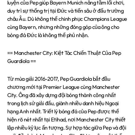
luyện của Pep giúp Bayern Munich nâng tầm lối chơi,
duy trì sự thống trị tại Đức và tiến sâu ở đấu trường
châu Âu. Dù không thể chinh phục Champions League
cùng Bayern, nhưng những đóng góp của ông cho
bóng đá Đức là không thể phủ nhận.
== Manchester City: Kiệt Tác Chiến Thuật Của Pep
Guardiola ==
Từ mùa giải 2016-2017, Pep Guardiola bắt đầu
chương mới tại Premier League cùng Manchester
City. Ông đã xây dựng đội bóng thành công nhất
trong lịch sử giải đấu, giành nhiều danh hiệu Ngoại
hạng Anh nhất. Triết lý bóng đá của Pep được thể
hiện rõ nét nhất tại Etihad, nơi Manchester City thiết
lập nhiều kỷ lục ấn tượng. Sự hợp tác giữa Pep và đội