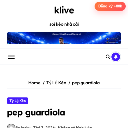
Skip
Đăng ký +88k
klive
to
content
soi kèo nhà cái
Home
Tỷ Lệ Kèo
pep guardiola
Tỷ Lệ Kèo
pep guardiola
By jacky
Th6 3, 2026
Không có bình luận