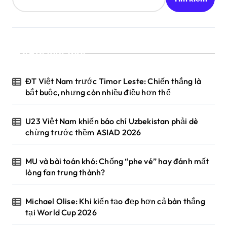
Bài viết mới
ĐT Việt Nam trước Timor Leste: Chiến thắng là
bắt buộc, nhưng còn nhiều điều hơn thế
U23 Việt Nam khiến báo chí Uzbekistan phải dè
chừng trước thềm ASIAD 2026
MU và bài toán khó: Chống “phe vé” hay đánh mất
lòng fan trung thành?
Michael Olise: Khi kiến tạo đẹp hơn cả bàn thắng
tại World Cup 2026