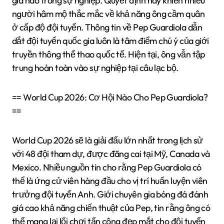
gia nào trong sự nghiệp. Quyết định này khiến nhiều
người hâm mộ thắc mắc về khả năng ông cầm quân
ở cấp độ đội tuyển. Thông tin về Pep Guardiola dẫn
dắt đội tuyển quốc gia luôn là tâm điểm chú ý của giới
truyền thông thể thao quốc tế. Hiện tại, ông vẫn tập
trung hoàn toàn vào sự nghiệp tại câu lạc bộ.
== World Cup 2026: Cơ Hội Nào Cho Pep Guardiola?
==
World Cup 2026 sẽ là giải đấu lớn nhất trong lịch sử
với 48 đội tham dự, được đăng cai tại Mỹ, Canada và
Mexico. Nhiều nguồn tin cho rằng Pep Guardiola có
thể là ứng cử viên hàng đầu cho vị trí huấn luyện viên
trưởng đội tuyển Anh. Giới chuyên gia bóng đá đánh
giá cao khả năng chiến thuật của Pep, tin rằng ông có
thể mang lại lối chơi tấn công đẹp mắt cho đội tuyển