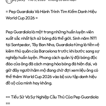
= Pep Guardiola Và Hành Trình Tìm Kiếm Danh Hiệu
World Cup 2026 =
Pep Guardiola là một trong những huấn luyện viên
xuất sắc nhất lịch sử bóng đá thế giới. Sinh năm 1971
tại Santpedor, Tây Ban Nha, Guardiola từng là tiền vệ
kiêm thủ quân của Barcelona trước khi bước sang sự
nghiệp huấn luyện. Phong cách quản lý đội bóng độc
đáo của ông đã cách mạng hóa bóng đá hiện đại, và
giờ đây người hâm mộ đang chờ đợi xem liệu ông có
thể thêm World Cup 2026 vào bộ sưu tập danh hiệu
đồ sộ của mình hay không.
== Tiểu Sử Và Sự Nghiệp Cầu Thủ Của Pep Guardiola
==