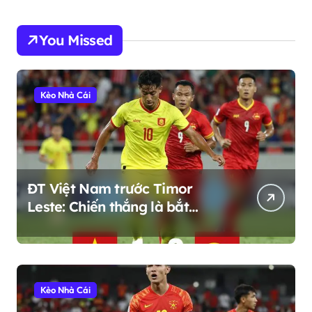
You Missed
Kèo Nhà Cái
ĐT Việt Nam trước Timor
Leste: Chiến thắng là bắt
buộc, nhưng còn nhiều điều
hơn thế
Kèo Nhà Cái