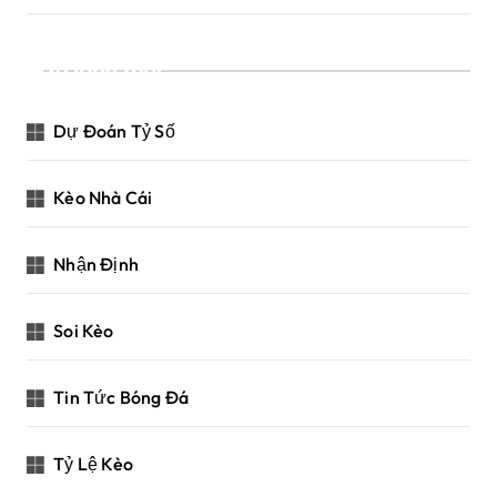
Danh mục
Dự Đoán Tỷ Số
Kèo Nhà Cái
Nhận Định
Soi Kèo
Tin Tức Bóng Đá
Tỷ Lệ Kèo