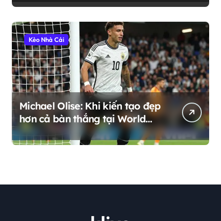
Kèo Nhà Cái
Michael Olise: Khi kiến tạo đẹp
hơn cả bàn thắng tại World
Cup 2026