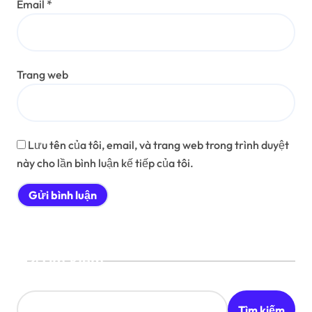
Email
*
Trang web
Lưu tên của tôi, email, và trang web trong trình duyệt
này cho lần bình luận kế tiếp của tôi.
Tìm kiếm
Tìm kiếm