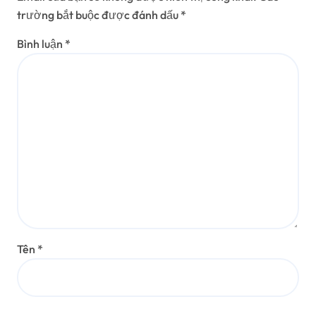
trường bắt buộc được đánh dấu
*
Bình luận
*
Tên
*