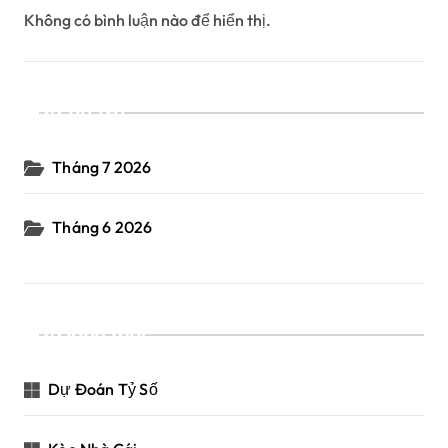
Không có bình luận nào để hiển thị.
Lưu trữ
Tháng 7 2026
Tháng 6 2026
Danh mục
Dự Đoán Tỷ Số