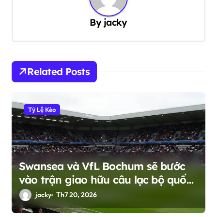
ư
By
jacky
ớ
n
g
Related Posts
b
à
i
Tỷ Lệ Kèo
v
i
ế
Swansea và VfL Bochum sẽ bước
t
vào trận giao hữu câu lạc bộ quốc
tế vào lúc 23h00 ngày 21/7/2026
jacky
Th7 20, 2026