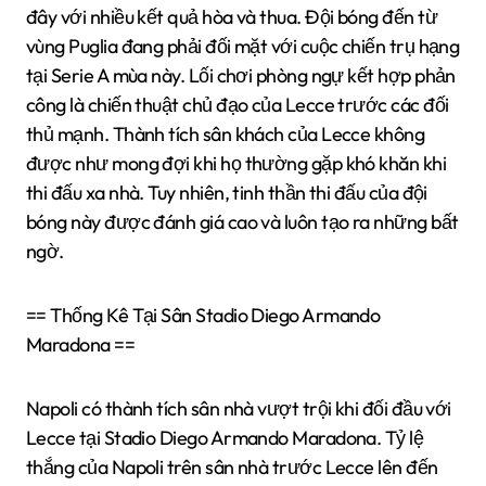
đây với nhiều kết quả hòa và thua. Đội bóng đến từ
vùng Puglia đang phải đối mặt với cuộc chiến trụ hạng
tại Serie A mùa này. Lối chơi phòng ngự kết hợp phản
công là chiến thuật chủ đạo của Lecce trước các đối
thủ mạnh. Thành tích sân khách của Lecce không
được như mong đợi khi họ thường gặp khó khăn khi
thi đấu xa nhà. Tuy nhiên, tinh thần thi đấu của đội
bóng này được đánh giá cao và luôn tạo ra những bất
ngờ.
== Thống Kê Tại Sân Stadio Diego Armando
Maradona ==
Napoli có thành tích sân nhà vượt trội khi đối đầu với
Lecce tại Stadio Diego Armando Maradona. Tỷ lệ
thắng của Napoli trên sân nhà trước Lecce lên đến