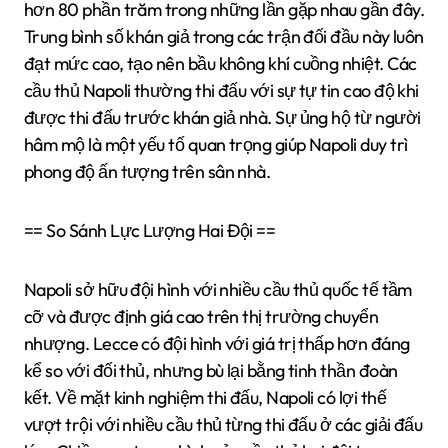
hơn 80 phần trăm trong những lần gặp nhau gần đây.
Trung bình số khán giả trong các trận đối đầu này luôn
đạt mức cao, tạo nên bầu không khí cuồng nhiệt. Các
cầu thủ Napoli thường thi đấu với sự tự tin cao độ khi
được thi đấu trước khán giả nhà. Sự ủng hộ từ người
hâm mộ là một yếu tố quan trọng giúp Napoli duy trì
phong độ ấn tượng trên sân nhà.
== So Sánh Lực Lượng Hai Đội ==
Napoli sở hữu đội hình với nhiều cầu thủ quốc tế tầm
cỡ và được định giá cao trên thị trường chuyển
nhượng. Lecce có đội hình với giá trị thấp hơn đáng
kể so với đối thủ, nhưng bù lại bằng tinh thần đoàn
kết. Về mặt kinh nghiệm thi đấu, Napoli có lợi thế
vượt trội với nhiều cầu thủ từng thi đấu ở các giải đấu