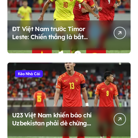
ĐT Việt Nam trước Timor
Leste: Chiến thắng là bắt
buộc, nhưng còn nhiều điều
hơn thế
Kèo Nhà Cái
U23 Việt Nam khiến báo chí
Uzbekistan phải dè chừng
trước thềm ASIAD 2026