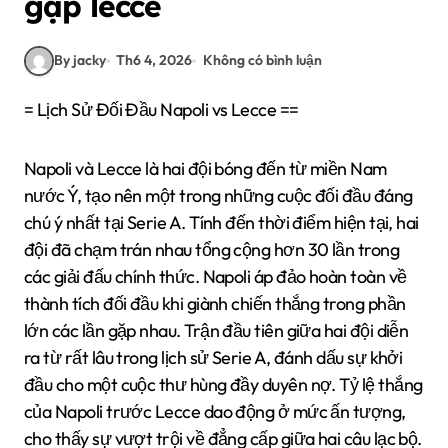
gặp lecce
By jacky
Th6 4, 2026
Không có bình luận
= Lịch Sử Đối Đầu Napoli vs Lecce ==
Napoli và Lecce là hai đội bóng đến từ miền Nam
nước Ý, tạo nên một trong những cuộc đối đầu đáng
chú ý nhất tại Serie A. Tính đến thời điểm hiện tại, hai
đội đã chạm trán nhau tổng cộng hơn 30 lần trong
các giải đấu chính thức. Napoli áp đảo hoàn toàn về
thành tích đối đầu khi giành chiến thắng trong phần
lớn các lần gặp nhau. Trận đầu tiên giữa hai đội diễn
ra từ rất lâu trong lịch sử Serie A, đánh dấu sự khởi
đầu cho một cuộc thư hùng đầy duyên nợ. Tỷ lệ thắng
của Napoli trước Lecce dao động ở mức ấn tượng,
cho thấy sự vượt trội về đẳng cấp giữa hai câu lạc bộ.