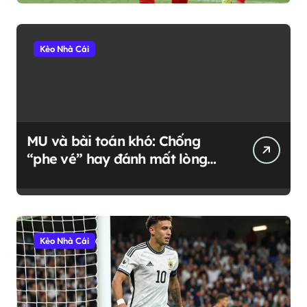
Kèo Nhà Cái
MU và bài toán khó: Chống
“phe vé” hay đánh mất lòng
fan trung thành?
Kèo Nhà Cái