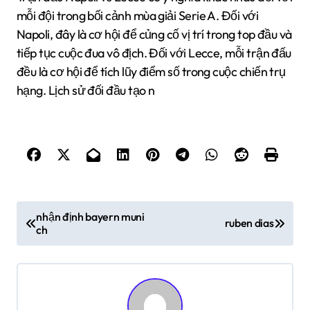
mỗi đội trong bối cảnh mùa giải Serie A. Đối với
Napoli, đây là cơ hội để củng cố vị trí trong top đầu và
tiếp tục cuộc đua vô địch. Đối với Lecce, mỗi trận đấu
đều là cơ hội để tích lũy điểm số trong cuộc chiến trụ
hạng. Lịch sử đối đầu tạo n
Đ
nhận định bayern muni
ruben dias
ch
i
ề
u
h