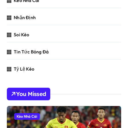
Kèo Nhà Cái
Nhận Định
Soi Kèo
Tin Tức Bóng Đá
Tỷ Lệ Kèo
You Missed
Kèo Nhà Cái