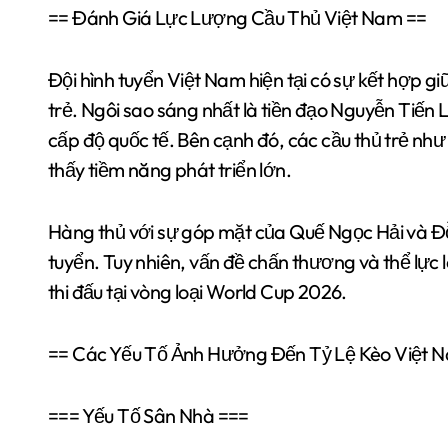
== Đánh Giá Lực Lượng Cầu Thủ Việt Nam ==
Đội hình tuyển Việt Nam hiện tại có sự kết hợp g
trẻ. Ngôi sao sáng nhất là tiền đạo Nguyễn Tiến
cấp độ quốc tế. Bên cạnh đó, các cầu thủ trẻ 
thấy tiềm năng phát triển lớn.
Hàng thủ với sự góp mặt của Quế Ngọc Hải và Đ
tuyển. Tuy nhiên, vấn đề chấn thương và thể lực 
thi đấu tại vòng loại World Cup 2026.
== Các Yếu Tố Ảnh Hưởng Đến Tỷ Lệ Kèo Việt 
=== Yếu Tố Sân Nhà ===