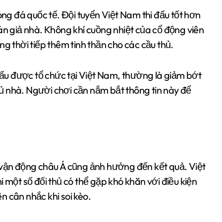
óng đá quốc tế. Đội tuyển Việt Nam thi đấu tốt hơn
án giả nhà. Không khí cuồng nhiệt của cổ động viên
g thời tiếp thêm tinh thần cho các cầu thủ.
 đấu được tổ chức tại Việt Nam, thường là giảm bớt
ủ nhà. Người chơi cần nắm bắt thông tin này để
sân vận động châu Á cũng ảnh hưởng đến kết quả. Việt
 một số đối thủ có thể gặp khó khăn với điều kiện
ên cân nhắc khi soi kèo.