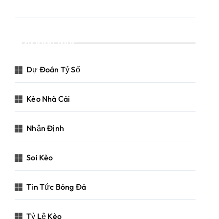
Danh mục
Dự Đoán Tỷ Số
Kèo Nhà Cái
Nhận Định
Soi Kèo
Tin Tức Bóng Đá
Tỷ Lệ Kèo