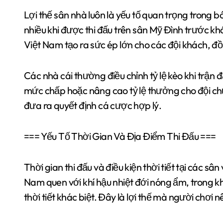
Lợi thế sân nhà luôn là yếu tố quan trọng trong b
nhiều khi được thi đấu trên sân Mỹ Đình trước kh
Việt Nam tạo ra sức ép lớn cho các đội khách, đồn
Các nhà cái thường điều chỉnh tỷ lệ kèo khi trận
mức chấp hoặc nâng cao tỷ lệ thưởng cho đội ch
đưa ra quyết định cá cược hợp lý.
=== Yếu Tố Thời Gian Và Địa Điểm Thi Đấu ===
Thời gian thi đấu và điều kiện thời tiết tại các 
Nam quen với khí hậu nhiệt đới nóng ẩm, trong khi
thời tiết khác biệt. Đây là lợi thế mà người chơi n