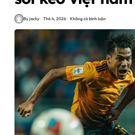
By jacky
Th6 4, 2026
Không có bình luận