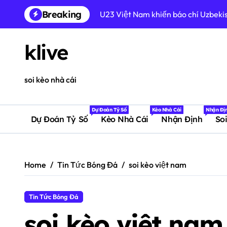
Skip
U23 Việt Nam khiến báo chí Uzbek
Breaking
to
MU và bài toán khó: Chống “phe vé”
content
klive
Michael Olise: Khi kiến tạo đẹp hơ
Thomas Tuchel và nỗi oan của ngườ
soi kèo nhà cái
Man City âm thầm xây dựng đế chế 
Swansea và VfL Bochum sẽ bước vào
Dự Đoán Tỷ Số
Kèo Nhà Cái
Nhận Đị
Dự Đoán Tỷ Số
Kèo Nhà Cái
Nhận Định
So
Independiente del Valle hủy diệt Em
Deportivo Madryn đối đầu Godoy Cru
Home
Tin Tức Bóng Đá
soi kèo việt nam
Torquay vs Plymouth: Màn so tài gi
ĐT Việt Nam trước Timor Leste: Chi
Tin Tức Bóng Đá
soi kèo việt nam