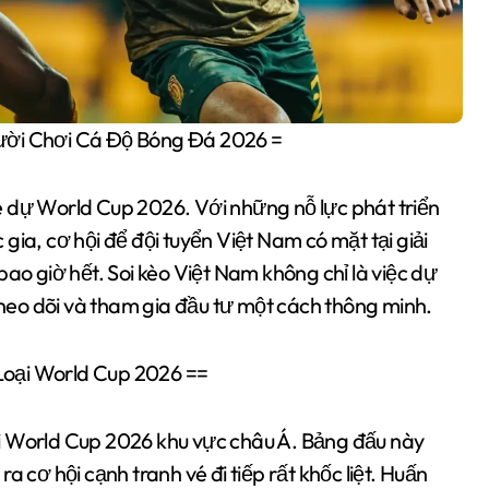
gười Chơi Cá Độ Bóng Đá 2026 =
é dự World Cup 2026. Với những nỗ lực phát triển
ia, cơ hội để đội tuyển Việt Nam có mặt tại giải
bao giờ hết. Soi kèo Việt Nam không chỉ là việc dự
eo dõi và tham gia đầu tư một cách thông minh.
Loại World Cup 2026 ==
i World Cup 2026 khu vực châu Á. Bảng đấu này
 cơ hội cạnh tranh vé đi tiếp rất khốc liệt. Huấn