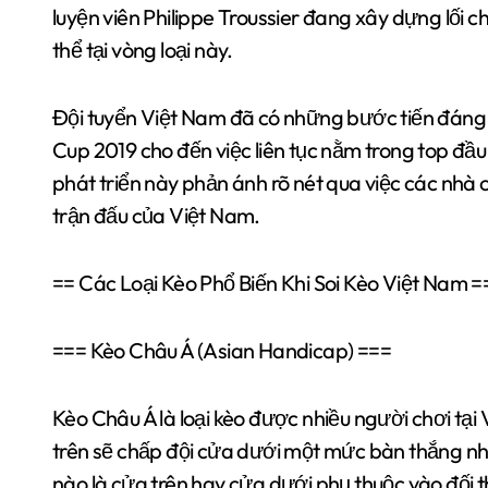
luyện viên Philippe Troussier đang xây dựng lối c
thể tại vòng loại này.
Đội tuyển Việt Nam đã có những bước tiến đáng kể
Cup 2019 cho đến việc liên tục nằm trong top đầ
phát triển này phản ánh rõ nét qua việc các nhà c
trận đấu của Việt Nam.
== Các Loại Kèo Phổ Biến Khi Soi Kèo Việt Nam =
=== Kèo Châu Á (Asian Handicap) ===
Kèo Châu Á là loại kèo được nhiều người chơi tại
trên sẽ chấp đội cửa dưới một mức bàn thắng nhất
nào là cửa trên hay cửa dưới phụ thuộc vào đối th