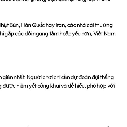
Nhật Bản, Hàn Quốc hay Iran, các nhà cái thường
khi gặp các đội ngang tầm hoặc yếu hơn, Việt Nam
ơn giản nhất. Người chơi chỉ cần dự đoán đội thắng
ờng được niêm yết công khai và dễ hiểu, phù hợp với