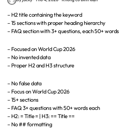
– H2 title containing the keyword
– 15 sections with proper heading hierarchy
– FAQ section with 3+ questions, each 50+ words
– Focused on World Cup 2026
– No invented data
– Proper H2 and H3 structure
– No false data
– Focus on World Cup 2026
– 15+ sections
– FAQ 3+ questions with 50+ words each
– H2: = Title = | H3: == Title ==
– No ## formatting