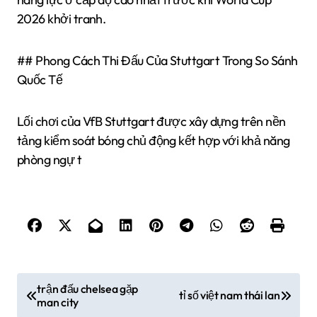
2026 khởi tranh.
## Phong Cách Thi Đấu Của Stuttgart Trong So Sánh
Quốc Tế
Lối chơi của VfB Stuttgart được xây dựng trên nền
tảng kiểm soát bóng chủ động kết hợp với khả năng
phòng ngự t
Đ
trận đấu chelsea gặp
tỉ số việt nam thái lan
man city
i