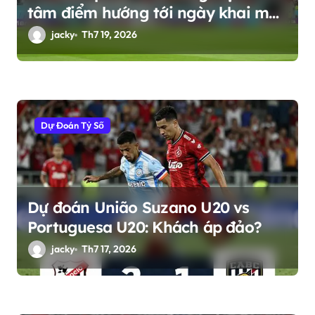
t
tâm điểm hướng tới ngày khai mạc
11/6/2026
jacky
Th7 19, 2026
Dự Đoán Tỷ Số
Dự đoán União Suzano U20 vs
Portuguesa U20: Khách áp đảo?
jacky
Th7 17, 2026