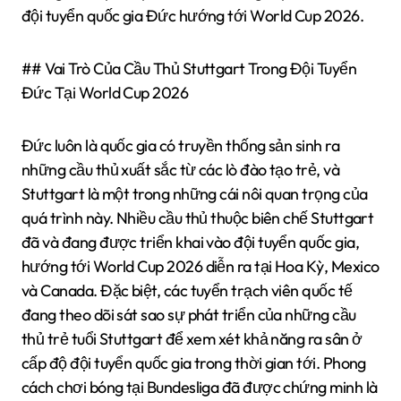
đội tuyển quốc gia Đức hướng tới World Cup 2026.
## Vai Trò Của Cầu Thủ Stuttgart Trong Đội Tuyển
Đức Tại World Cup 2026
Đức luôn là quốc gia có truyền thống sản sinh ra
những cầu thủ xuất sắc từ các lò đào tạo trẻ, và
Stuttgart là một trong những cái nôi quan trọng của
quá trình này. Nhiều cầu thủ thuộc biên chế Stuttgart
đã và đang được triển khai vào đội tuyển quốc gia,
hướng tới World Cup 2026 diễn ra tại Hoa Kỳ, Mexico
và Canada. Đặc biệt, các tuyển trạch viên quốc tế
đang theo dõi sát sao sự phát triển của những cầu
thủ trẻ tuổi Stuttgart để xem xét khả năng ra sân ở
cấp độ đội tuyển quốc gia trong thời gian tới. Phong
cách chơi bóng tại Bundesliga đã được chứng minh là