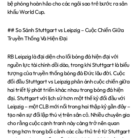
bệ phóng hoàn hảo cho các ngôi sao trẻ bước ra sân
khấu World Cup.
## So Sánh Stuttgart vs Leipzig – Cuộc Chiến Giữa
Truyền Thống Và Hiện Đại
RB Leipzig là đại diện cho lối bóng đá hiện đại với
nguồn lực tài chính dồi dào, trong khi Stuttgart là biểu
tượng của truyền thống bóng đá Đức lâu đời. Cuộc
đối đầu Stuttgart vs Leipzig phản ánh cuộc chiến giữa
hai triết lý phát triển khác nhau trong bóng đá hiện
đại. Stuttgart với lịch sử hơn một thế kỷ đối đầu với
Leipzig – một CLB mới nổi trong hai thập kỷ gần đây –
tạo nên sự đối lập thú vị trên sân cỏ. Nhiều chuyên gia
cho rằng cuộc cạnh tranh này càng trở nên quan
trọng hơn trong bối cảnh các cầu thủ trẻ từ Stuttgart