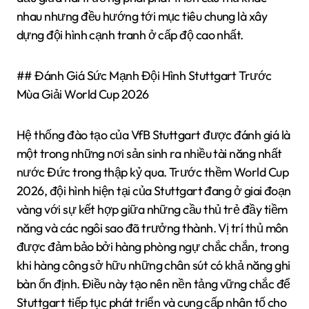
nhau nhưng đều hướng tới mục tiêu chung là xây
dựng đội hình cạnh tranh ở cấp độ cao nhất.
## Đánh Giá Sức Mạnh Đội Hình Stuttgart Trước
Mùa Giải World Cup 2026
Hệ thống đào tạo của VfB Stuttgart được đánh giá là
một trong những nơi sản sinh ra nhiều tài năng nhất
nước Đức trong thập kỷ qua. Trước thềm World Cup
2026, đội hình hiện tại của Stuttgart đang ở giai đoạn
vàng với sự kết hợp giữa những cầu thủ trẻ đầy tiềm
năng và các ngôi sao đã trưởng thành. Vị trí thủ môn
được đảm bảo bởi hàng phòng ngự chắc chắn, trong
khi hàng công sở hữu những chân sút có khả năng ghi
bàn ổn định. Điều này tạo nên nền tảng vững chắc để
Stuttgart tiếp tục phát triển và cung cấp nhân tố cho