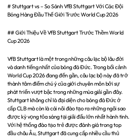
# Stuttgart vs – So Sánh VfB Stuttgart Với Các Đội
Bóng Hàng Đầu Thế Giới Trước World Cup 2026
## Giới Thiệu Về VfB Stuttgart Trước Thềm World
Cup 2026
VfB Stuttgart là một trong những câu lạc bộ lâu đời
và danh tiếng nhất của bóng đá Đức. Trong bối cảnh
World Cup 2026 đang đến gần, câu lạc bộ này đã trở
thành tâm điểm chú ý của giới chuyên môn bởi sự
phát triển vượt bậc trong những mùa giải gần đây.
Stuttgart không chỉ là đại diện cho bóng đá Đức ở
cấp CLB mà còn là cái nôi đào tạo ra những ngôi sao
được kỳ vọng tỏa sáng tại giải đấu lớn nhất hành tinh.
Với hệ thống đào tạo trẻ được đánh giá trong top
đầu châu Âu, Stuttgart đã cung cấp nhiều cầu thủ