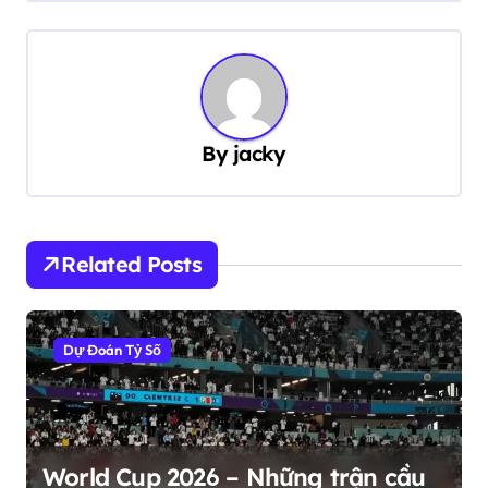
ề
u
h
ư
By
jacky
ớ
n
g
Related Posts
b
à
i
Dự Đoán Tỷ Số
v
i
ế
World Cup 2026 – Những trận cầu