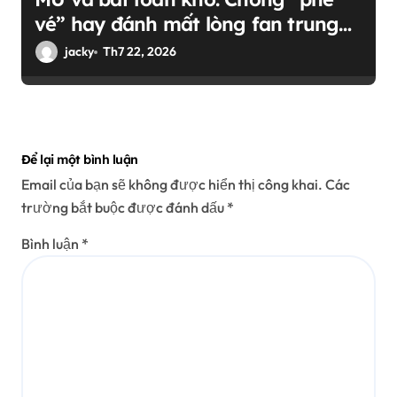
vé” hay đánh mất lòng fan trung
thành?
jacky
Th7 22, 2026
Để lại một bình luận
Email của bạn sẽ không được hiển thị công khai.
Các
trường bắt buộc được đánh dấu
*
Bình luận
*