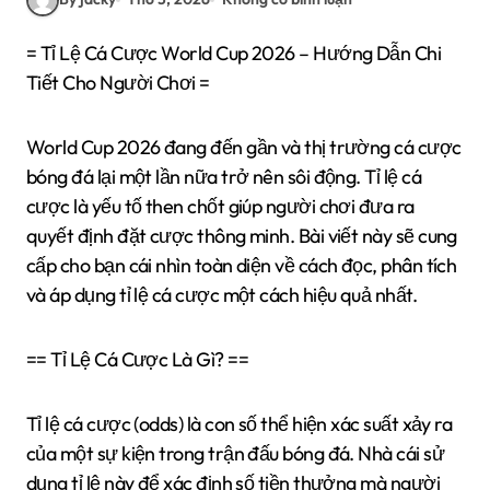
= Tỉ Lệ Cá Cược World Cup 2026 – Hướng Dẫn Chi
Tiết Cho Người Chơi =
World Cup 2026 đang đến gần và thị trường cá cược
bóng đá lại một lần nữa trở nên sôi động. Tỉ lệ cá
cược là yếu tố then chốt giúp người chơi đưa ra
quyết định đặt cược thông minh. Bài viết này sẽ cung
cấp cho bạn cái nhìn toàn diện về cách đọc, phân tích
và áp dụng tỉ lệ cá cược một cách hiệu quả nhất.
== Tỉ Lệ Cá Cược Là Gì? ==
Tỉ lệ cá cược (odds) là con số thể hiện xác suất xảy ra
của một sự kiện trong trận đấu bóng đá. Nhà cái sử
dụng tỉ lệ này để xác định số tiền thưởng mà người