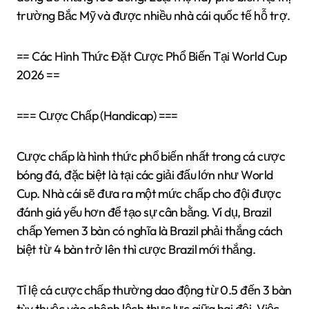
trường Bắc Mỹ và được nhiều nhà cái quốc tế hỗ trợ.
== Các Hình Thức Đặt Cược Phổ Biến Tại World Cup
2026 ==
=== Cược Chấp (Handicap) ===
Cược chấp là hình thức phổ biến nhất trong cá cược
bóng đá, đặc biệt là tại các giải đấu lớn như World
Cup. Nhà cái sẽ đưa ra một mức chấp cho đội được
đánh giá yếu hơn để tạo sự cân bằng. Ví dụ, Brazil
chấp Yemen 3 bàn có nghĩa là Brazil phải thắng cách
biệt từ 4 bàn trở lên thì cược Brazil mới thắng.
Tỉ lệ cá cược chấp thường dao động từ 0.5 đến 3 bàn
tùy thuộc vào chênh lệch thực lực giữa hai đội. Việc