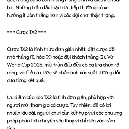
bãi. Những trận đấu loại trực tiếp thường có xu
hướng ít bàn thắng hơn vì các đội chơi thận trọng.
=== Cược 1X2 ===
Cược 1X2 là hình thức đơn giản nhất: đặt cược đội
nhà thắng (1), hòa (X) hoặc đội khách thắng (2). Với
World Cup 2026, mỗi trận đấu đều có ba lựa chọn rõ
ràng, và tỉ lệ cá cược sẽ phản ánh xác suất tương đối
của từng kết quả.
Ưu điểm của kèo 1X2 là tính đơn giản, phù hợp với
người mới tham gia cá cược. Tuy nhiên, để có lợi
nhuận lâu dài, người chơi cần kết hợp với các phương
pháp phân tích chuyên sâu thay vì chỉ dựa vào cảm
tính.