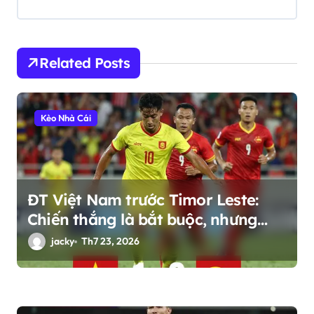
ớ
n
g
Related Posts
b
à
Kèo Nhà Cái
i
v
i
ế
ĐT Việt Nam trước Timor Leste:
t
Chiến thắng là bắt buộc, nhưng
còn nhiều điều hơn thế
jacky
Th7 23, 2026