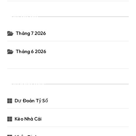
Lưu trữ
Tháng 7 2026
Tháng 6 2026
Danh mục
Dự Đoán Tỷ Số
Kèo Nhà Cái