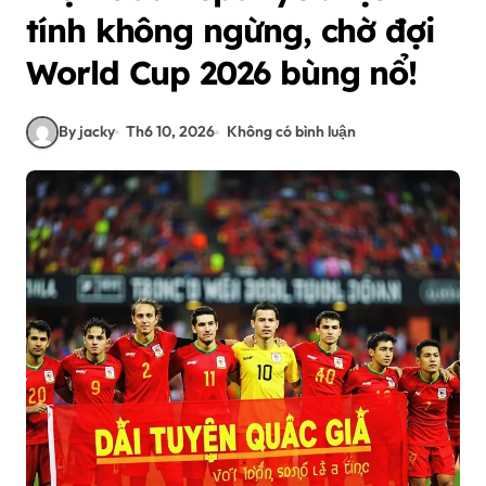
tính không ngừng, chờ đợi
World Cup 2026 bùng nổ!
By jacky
Th6 10, 2026
Không có bình luận