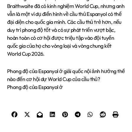
Braithwaite đã có kinh nghiệm World Cup, nhưng anh
vẫn là một ví dụ điển hình về cầu thủ Espanyol có thể
đại diện cho quốc gia mình. Các cầu thủ trẻ hơn, nếu
duy trì phong độ tốt và có sự phát triển vượt bậc,
hoàn toàn có cơ hội được triệu tập vào đội tuyển
quốc gia của họ cho vòng loại và vòng chung kết
World Cup 2026.
Phong độ của Espanyol ở giải quốc nội ảnh hưởng thế
nào đến cơ hội dự World Cup của cầu thủ?
Phong độ của Espanyol ở