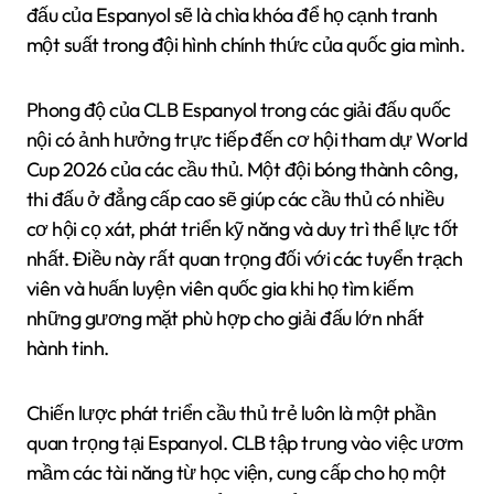
đấu của Espanyol sẽ là chìa khóa để họ cạnh tranh
một suất trong đội hình chính thức của quốc gia mình.
Phong độ của CLB Espanyol trong các giải đấu quốc
nội có ảnh hưởng trực tiếp đến cơ hội tham dự World
Cup 2026 của các cầu thủ. Một đội bóng thành công,
thi đấu ở đẳng cấp cao sẽ giúp các cầu thủ có nhiều
cơ hội cọ xát, phát triển kỹ năng và duy trì thể lực tốt
nhất. Điều này rất quan trọng đối với các tuyển trạch
viên và huấn luyện viên quốc gia khi họ tìm kiếm
những gương mặt phù hợp cho giải đấu lớn nhất
hành tinh.
Chiến lược phát triển cầu thủ trẻ luôn là một phần
quan trọng tại Espanyol. CLB tập trung vào việc ươm
mầm các tài năng từ học viện, cung cấp cho họ một