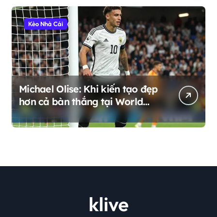
Kèo Nhà Cái
Michael Olise: Khi kiến tạo đẹp
hơn cả bàn thắng tại World
Cup 2026
klive