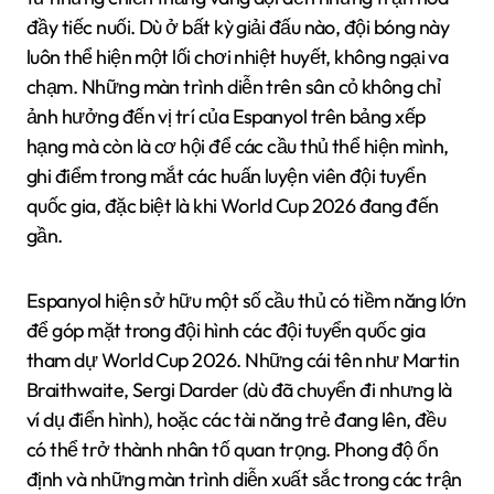
đầy tiếc nuối. Dù ở bất kỳ giải đấu nào, đội bóng này
luôn thể hiện một lối chơi nhiệt huyết, không ngại va
chạm. Những màn trình diễn trên sân cỏ không chỉ
ảnh hưởng đến vị trí của Espanyol trên bảng xếp
hạng mà còn là cơ hội để các cầu thủ thể hiện mình,
ghi điểm trong mắt các huấn luyện viên đội tuyển
quốc gia, đặc biệt là khi World Cup 2026 đang đến
gần.
Espanyol hiện sở hữu một số cầu thủ có tiềm năng lớn
để góp mặt trong đội hình các đội tuyển quốc gia
tham dự World Cup 2026. Những cái tên như Martin
Braithwaite, Sergi Darder (dù đã chuyển đi nhưng là
ví dụ điển hình), hoặc các tài năng trẻ đang lên, đều
có thể trở thành nhân tố quan trọng. Phong độ ổn
định và những màn trình diễn xuất sắc trong các trận