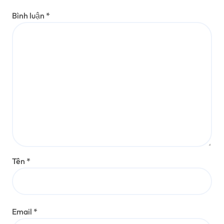
Bình luận
*
Tên
*
Email
*