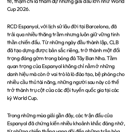
tế, thậm chí là tham dự những giải đấu lớn như World
Cup 2026.
RCD Espanyol, với lịch sử lâu đời tại Barcelona, đã
trải qua nhiều thăng trầm nhưng luôn giữ vững tinh
thần chiến đấu. Từ những ngày đầu thành lập, CLB
đã tạo dựng được bản sắc riêng, trở thành một đối
trọng đáng gờm trong bóng đá Tây Ban Nha. Tầm
quan trọng của Espanyol không chỉ nằm ở những
danh hiệu mà còn ở vai trò là lò đào tạo, bệ phóng cho
nhiều cầu thủ tài năng, những người sau này có thể
trở thành trụ cột của các đội tuyển quốc gia tại các
kỳ World Cup.
Trong những mùa giải gần đây, các trận đấu của
Espanyol đã chứng kiến nhiều khoảnh khắc đáng nhớ,
từ những chiến thắng vang dội đến những trận hòa