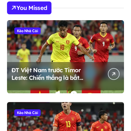
You Missed
Kèo Nhà Cái
ĐT Việt Nam trước Timor
Leste: Chiến thắng là bắt
buộc, nhưng còn nhiều điều
hơn thế
Kèo Nhà Cái