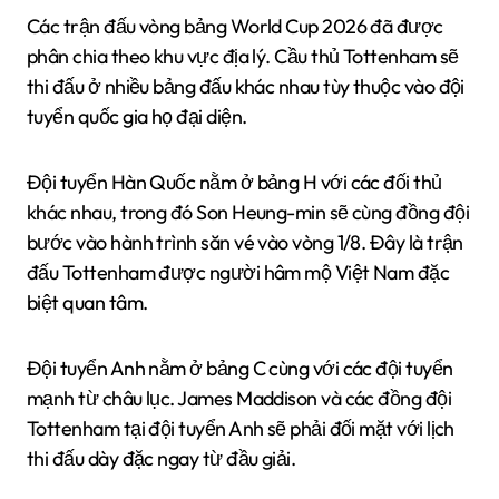
Các trận đấu vòng bảng World Cup 2026 đã được
phân chia theo khu vực địa lý. Cầu thủ Tottenham sẽ
thi đấu ở nhiều bảng đấu khác nhau tùy thuộc vào đội
tuyển quốc gia họ đại diện.
Đội tuyển Hàn Quốc nằm ở bảng H với các đối thủ
khác nhau, trong đó Son Heung-min sẽ cùng đồng đội
bước vào hành trình săn vé vào vòng 1/8. Đây là trận
đấu Tottenham được người hâm mộ Việt Nam đặc
biệt quan tâm.
Đội tuyển Anh nằm ở bảng C cùng với các đội tuyển
mạnh từ châu lục. James Maddison và các đồng đội
Tottenham tại đội tuyển Anh sẽ phải đối mặt với lịch
thi đấu dày đặc ngay từ đầu giải.