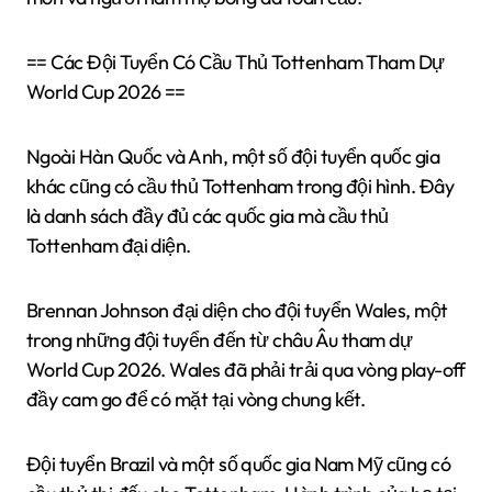
== Các Đội Tuyển Có Cầu Thủ Tottenham Tham Dự
World Cup 2026 ==
Ngoài Hàn Quốc và Anh, một số đội tuyển quốc gia
khác cũng có cầu thủ Tottenham trong đội hình. Đây
là danh sách đầy đủ các quốc gia mà cầu thủ
Tottenham đại diện.
Brennan Johnson đại diện cho đội tuyển Wales, một
trong những đội tuyển đến từ châu Âu tham dự
World Cup 2026. Wales đã phải trải qua vòng play-off
đầy cam go để có mặt tại vòng chung kết.
Đội tuyển Brazil và một số quốc gia Nam Mỹ cũng có