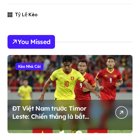
Tỷ Lệ Kèo
You Missed
Kèo Nhà Cái
ĐT Việt Nam trước Timor
Leste: Chiến thắng là bắt
buộc, nhưng còn nhiều điều
hơn thế