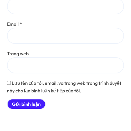
Email
*
Trang web
Lưu tên của tôi, email, và trang web trong trình duyệt
này cho lần bình luận kế tiếp của tôi.