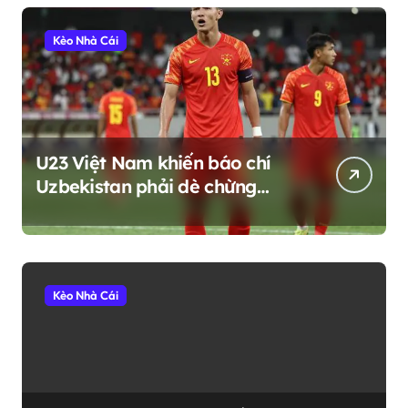
Kèo Nhà Cái
U23 Việt Nam khiến báo chí
Uzbekistan phải dè chừng
trước thềm ASIAD 2026
Kèo Nhà Cái