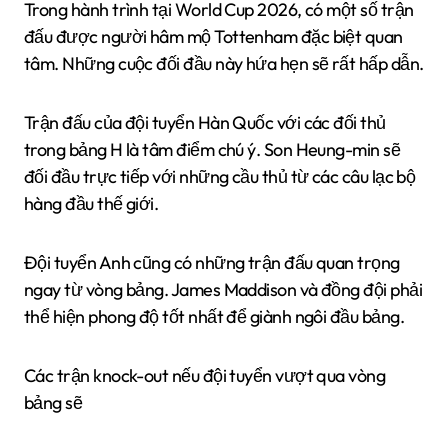
Trong hành trình tại World Cup 2026, có một số trận
đấu được người hâm mộ Tottenham đặc biệt quan
tâm. Những cuộc đối đầu này hứa hẹn sẽ rất hấp dẫn.
Trận đấu của đội tuyển Hàn Quốc với các đối thủ
trong bảng H là tâm điểm chú ý. Son Heung-min sẽ
đối đầu trực tiếp với những cầu thủ từ các câu lạc bộ
hàng đầu thế giới.
Đội tuyển Anh cũng có những trận đấu quan trọng
ngay từ vòng bảng. James Maddison và đồng đội phải
thể hiện phong độ tốt nhất để giành ngôi đầu bảng.
Các trận knock-out nếu đội tuyển vượt qua vòng
bảng sẽ