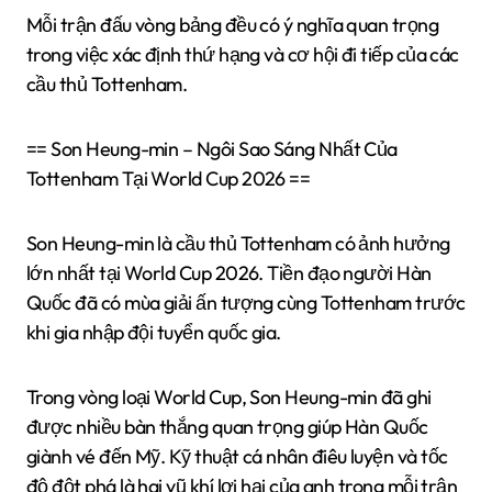
Mỗi trận đấu vòng bảng đều có ý nghĩa quan trọng
trong việc xác định thứ hạng và cơ hội đi tiếp của các
cầu thủ Tottenham.
== Son Heung-min – Ngôi Sao Sáng Nhất Của
Tottenham Tại World Cup 2026 ==
Son Heung-min là cầu thủ Tottenham có ảnh hưởng
lớn nhất tại World Cup 2026. Tiền đạo người Hàn
Quốc đã có mùa giải ấn tượng cùng Tottenham trước
khi gia nhập đội tuyển quốc gia.
Trong vòng loại World Cup, Son Heung-min đã ghi
được nhiều bàn thắng quan trọng giúp Hàn Quốc
giành vé đến Mỹ. Kỹ thuật cá nhân điêu luyện và tốc
độ đột phá là hai vũ khí lợi hại của anh trong mỗi trận