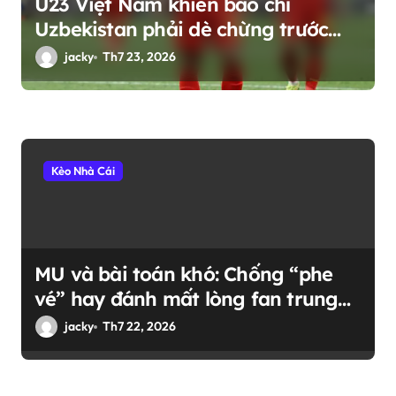
U23 Việt Nam khiến báo chí
Uzbekistan phải dè chừng trước
thềm ASIAD 2026
jacky
Th7 23, 2026
Kèo Nhà Cái
MU và bài toán khó: Chống “phe
vé” hay đánh mất lòng fan trung
thành?
jacky
Th7 22, 2026