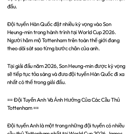
đấu.
Đội tuyển Hàn Quốc đặt nhiều kỳ vọng vào Son
Heung-min trong hành trình tại World Cup 2026.
Người hâm mộ Tottenham trên toàn thế giới đang
theo dõi sát sao từng bước chân của anh.
Tại giải đấu năm 2026, Son Heung-min được kỳ vọng
sẽ tiếp tục tỏa sáng và đưa đội tuyển Hàn Quốc đi xa
nhất có thể trong giải đấu.
== Đội Tuyển Anh Và Ảnh Hưởng Của Các Cầu Thủ
Tottenham ==
Đội tuyển Anh là một trong những đội tuyển có nhiều
cầu thủ Tottenham nhất tại World Cup 2026. James