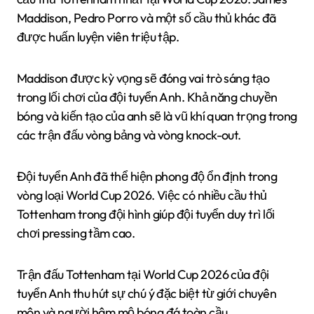
Maddison, Pedro Porro và một số cầu thủ khác đã
được huấn luyện viên triệu tập.
Maddison được kỳ vọng sẽ đóng vai trò sáng tạo
trong lối chơi của đội tuyển Anh. Khả năng chuyền
bóng và kiến tạo của anh sẽ là vũ khí quan trọng trong
các trận đấu vòng bảng và vòng knock-out.
Đội tuyển Anh đã thể hiện phong độ ổn định trong
vòng loại World Cup 2026. Việc có nhiều cầu thủ
Tottenham trong đội hình giúp đội tuyển duy trì lối
chơi pressing tầm cao.
Trận đấu Tottenham tại World Cup 2026 của đội
tuyển Anh thu hút sự chú ý đặc biệt từ giới chuyên
môn và người hâm mộ bóng đá toàn cầu.