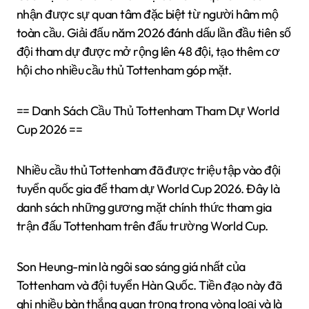
nhận được sự quan tâm đặc biệt từ người hâm mộ
toàn cầu. Giải đấu năm 2026 đánh dấu lần đầu tiên số
đội tham dự được mở rộng lên 48 đội, tạo thêm cơ
hội cho nhiều cầu thủ Tottenham góp mặt.
== Danh Sách Cầu Thủ Tottenham Tham Dự World
Cup 2026 ==
Nhiều cầu thủ Tottenham đã được triệu tập vào đội
tuyển quốc gia để tham dự World Cup 2026. Đây là
danh sách những gương mặt chính thức tham gia
trận đấu Tottenham trên đấu trường World Cup.
Son Heung-min là ngôi sao sáng giá nhất của
Tottenham và đội tuyển Hàn Quốc. Tiền đạo này đã
ghi nhiều bàn thắng quan trọng trong vòng loại và là