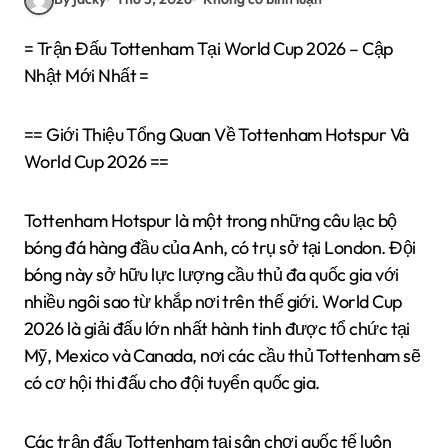
= Trận Đấu Tottenham Tại World Cup 2026 – Cập
Nhật Mới Nhất =
== Giới Thiệu Tổng Quan Về Tottenham Hotspur Và
World Cup 2026 ==
Tottenham Hotspur là một trong những câu lạc bộ
bóng đá hàng đầu của Anh, có trụ sở tại London. Đội
bóng này sở hữu lực lượng cầu thủ đa quốc gia với
nhiều ngôi sao từ khắp nơi trên thế giới. World Cup
2026 là giải đấu lớn nhất hành tinh được tổ chức tại
Mỹ, Mexico và Canada, nơi các cầu thủ Tottenham sẽ
có cơ hội thi đấu cho đội tuyển quốc gia.
Các trận đấu Tottenham tại sân chơi quốc tế luôn