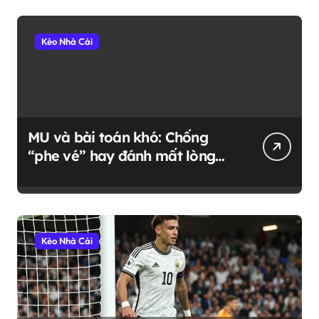
Kèo Nhà Cái
MU và bài toán khó: Chống
“phe vé” hay đánh mất lòng
fan trung thành?
Kèo Nhà Cái