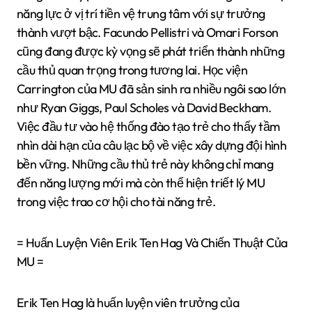
năng lực ở vị trí tiền vệ trung tâm với sự trưởng
thành vượt bậc. Facundo Pellistri và Omari Forson
cũng đang được kỳ vọng sẽ phát triển thành những
cầu thủ quan trọng trong tương lai. Học viện
Carrington của MU đã sản sinh ra nhiều ngôi sao lớn
như Ryan Giggs, Paul Scholes và David Beckham.
Việc đầu tư vào hệ thống đào tạo trẻ cho thấy tầm
nhìn dài hạn của câu lạc bộ về việc xây dựng đội hình
bền vững. Những cầu thủ trẻ này không chỉ mang
đến năng lượng mới mà còn thể hiện triết lý MU
trong việc trao cơ hội cho tài năng trẻ.
= Huấn Luyện Viên Erik Ten Hag Và Chiến Thuật Của
MU =
Erik Ten Hag là huấn luyện viên trưởng của