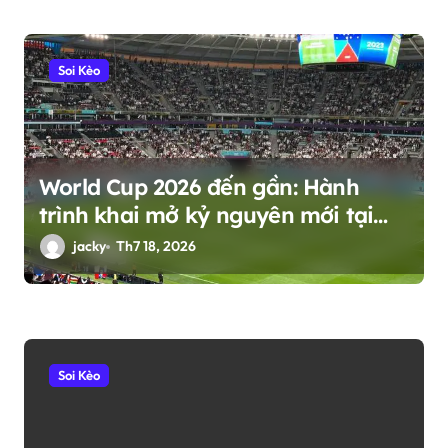
Soi Kèo
World Cup 2026 đến gần: Hành
trình khai mở kỷ nguyên mới tại
Bắc Mỹ
jacky
Th7 18, 2026
Soi Kèo