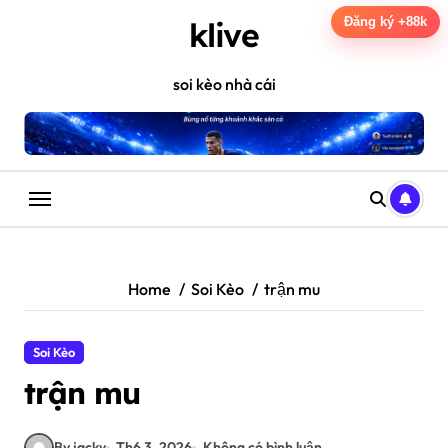
Skip
Đăng ký +88k
klive
to
content
soi kèo nhà cái
Home
Soi Kèo
trận mu
Soi Kèo
trận mu
By jacky
Th6 3, 2026
Không có bình luận