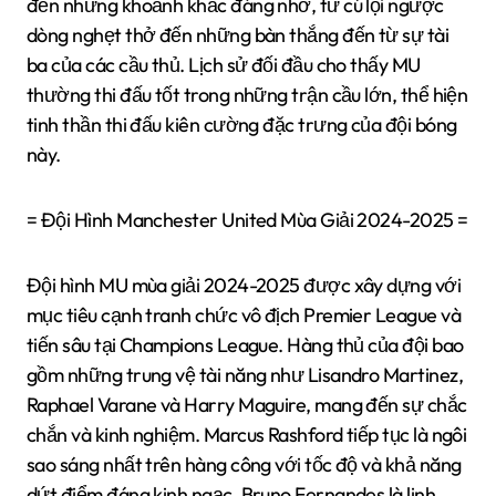
đến những khoảnh khắc đáng nhớ, từ cú lội ngược
dòng nghẹt thở đến những bàn thắng đến từ sự tài
ba của các cầu thủ. Lịch sử đối đầu cho thấy MU
thường thi đấu tốt trong những trận cầu lớn, thể hiện
tinh thần thi đấu kiên cường đặc trưng của đội bóng
này.
= Đội Hình Manchester United Mùa Giải 2024-2025 =
Đội hình MU mùa giải 2024-2025 được xây dựng với
mục tiêu cạnh tranh chức vô địch Premier League và
tiến sâu tại Champions League. Hàng thủ của đội bao
gồm những trung vệ tài năng như Lisandro Martinez,
Raphael Varane và Harry Maguire, mang đến sự chắc
chắn và kinh nghiệm. Marcus Rashford tiếp tục là ngôi
sao sáng nhất trên hàng công với tốc độ và khả năng
dứt điểm đáng kinh ngạc. Bruno Fernandes là linh