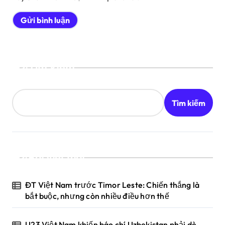
Tìm kiếm
Tìm kiếm
Bài viết mới
ĐT Việt Nam trước Timor Leste: Chiến thắng là
bắt buộc, nhưng còn nhiều điều hơn thế
U23 Việt Nam khiến báo chí Uzbekistan phải dè