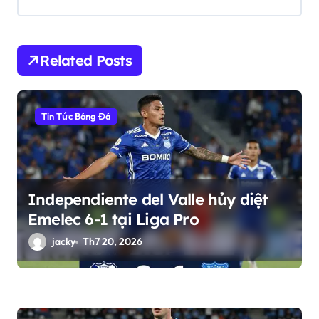
g
b
à
Related Posts
i
v
Tin Tức Bóng Đá
i
ế
t
Independiente del Valle hủy diệt
Emelec 6-1 tại Liga Pro
jacky
Th7 20, 2026