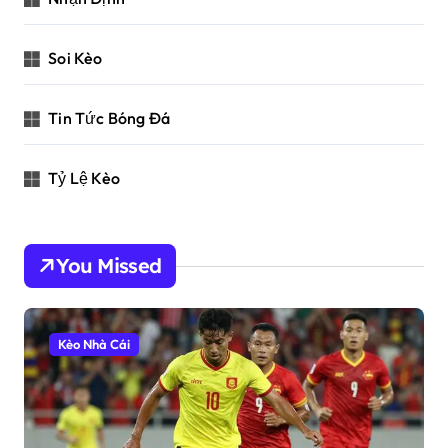
Soi Kèo
Tin Tức Bóng Đá
Tỷ Lệ Kèo
You Missed
Kèo Nhà Cái