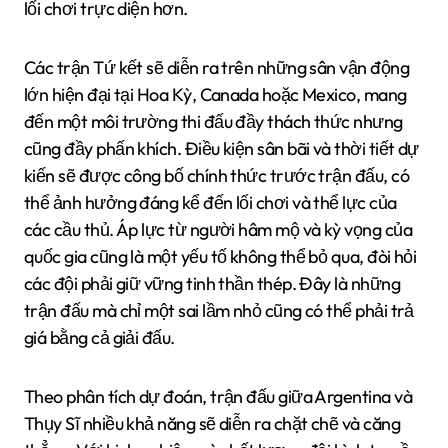
lối chơi trực diện hơn.
Các trận Tứ kết sẽ diễn ra trên những sân vận động
lớn hiện đại tại Hoa Kỳ, Canada hoặc Mexico, mang
đến một môi trường thi đấu đầy thách thức nhưng
cũng đầy phấn khích. Điều kiện sân bãi và thời tiết dự
kiến sẽ được công bố chính thức trước trận đấu, có
thể ảnh hưởng đáng kể đến lối chơi và thể lực của
các cầu thủ. Áp lực từ người hâm mộ và kỳ vọng của
quốc gia cũng là một yếu tố không thể bỏ qua, đòi hỏi
các đội phải giữ vững tinh thần thép. Đây là những
trận đấu mà chỉ một sai lầm nhỏ cũng có thể phải trả
giá bằng cả giải đấu.
Theo phân tích dự đoán, trận đấu giữa Argentina và
Thụy Sĩ nhiều khả năng sẽ diễn ra chặt chẽ và căng