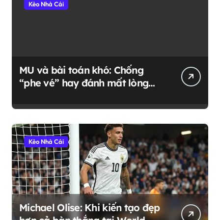
Kèo Nhà Cái
MU và bài toán khó: Chống
“phe vé” hay đánh mất lòng
fan trung thành?
Kèo Nhà Cái
Michael Olise: Khi kiến tạo đẹp