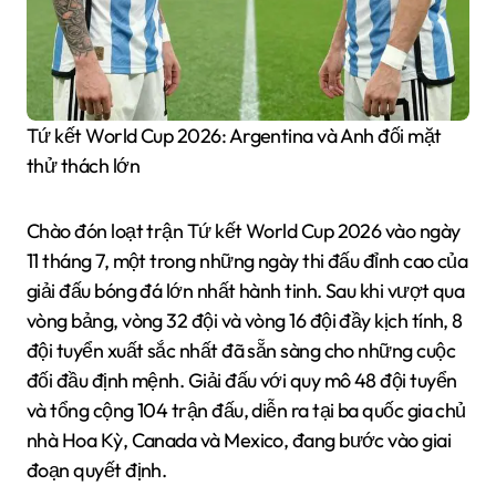
Tứ kết World Cup 2026: Argentina và Anh đối mặt
thử thách lớn
Chào đón loạt trận Tứ kết World Cup 2026 vào ngày
11 tháng 7, một trong những ngày thi đấu đỉnh cao của
giải đấu bóng đá lớn nhất hành tinh. Sau khi vượt qua
vòng bảng, vòng 32 đội và vòng 16 đội đầy kịch tính, 8
đội tuyển xuất sắc nhất đã sẵn sàng cho những cuộc
đối đầu định mệnh. Giải đấu với quy mô 48 đội tuyển
và tổng cộng 104 trận đấu, diễn ra tại ba quốc gia chủ
nhà Hoa Kỳ, Canada và Mexico, đang bước vào giai
đoạn quyết định.