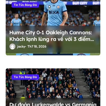
Tin Tức Bóng Đá
Hume City 0-1 Oakleigh Cannons:
Khách lạnh lùng ra về với 3 điểm
quý giá tại Victoria NPL
jacky
Th7 18, 2026
Tin Tức Bóng Đá
Dự đoán Luckenwalde vs Germania