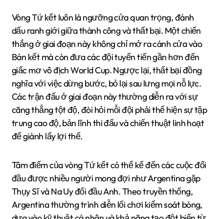
Vòng Tứ kết luôn là ngưỡng cửa quan trọng, đánh
dấu ranh giới giữa thành công và thất bại. Một chiến
thắng ở giai đoạn này không chỉ mở ra cánh cửa vào
Bán kết mà còn đưa các đội tuyển tiến gần hơn đến
giấc mơ vô địch World Cup. Ngược lại, thất bại đồng
nghĩa với việc dừng bước, bỏ lại sau lưng mọi nỗ lực.
Các trận đấu ở giai đoạn này thường diễn ra với sự
căng thẳng tột độ, đòi hỏi mỗi đội phải thể hiện sự tập
trung cao độ, bản lĩnh thi đấu và chiến thuật linh hoạt
để giành lấy lợi thế.
Tâm điểm của vòng Tứ kết có thể kể đến các cuộc đối
đầu được nhiều người mong đợi như Argentina gặp
Thụy Sĩ và Na Uy đối đầu Anh. Theo truyền thống,
Argentina thường trình diễn lối chơi kiểm soát bóng,
dựa vào kỹ thuật cá nhân và khả năng tạo đột biến từ