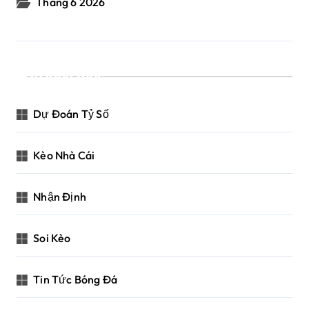
Tháng 6 2026
Danh mục
Dự Đoán Tỷ Số
Kèo Nhà Cái
Nhận Định
Soi Kèo
Tin Tức Bóng Đá