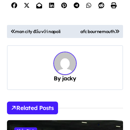
Đ
man city đấu với napoli
afc bournemouth
i
ề
u
h
ư
By
jacky
ớ
n
g
Related Posts
b
à