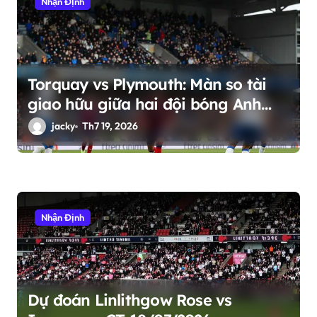
Nhận Định
i
v
i
ế
Torquay vs Plymouth: Màn so tài
t
giao hữu giữa hai đội bóng Anh
quốc
jacky
Th7 19, 2026
Nhận Định
Dự đoán Linlithgow Rose vs