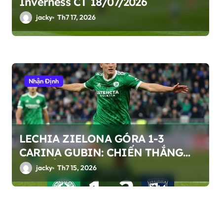
Inverness CT 18/07/2026
jacky
Th7 17, 2026
Nhận Định
LECHIA ZIELONA GÓRA 1-3
CARINA GUBIN: CHIẾN THẮNG
THUYẾT PHỤC TRONG TRẬN GIAO
jacky
Th7 15, 2026
HỮU CÂU LẠC BỘ