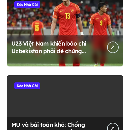
Kèo Nhà Cái
U23 Việt Nam khiến báo chí
Uzbekistan phải dè chừng
trước thềm ASIAD 2026
Kèo Nhà Cái
MU và bài toán khó: Chống