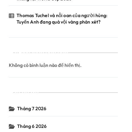
Thomas Tuchel và nỗi oan của người hùng:
Tuyển Anh đang quá vội vàng phán xét?
Bình luận gần đây
Không có bình luận nào để hiển thị.
Lưu trữ
Tháng 7 2026
Tháng 6 2026