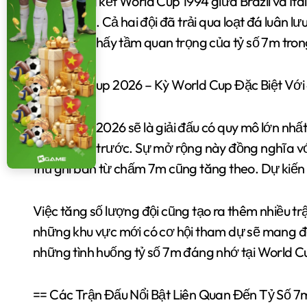
Trận chung kết World Cup 1994 giữa Brazil và Ita
nhất lịch sử. Cả hai đội đã trải qua loạt đá luân l
lục đó cho thấy tầm quan trọng của tỷ số 7m tron
== World Cup 2026 – Kỳ World Cup Đặc Biệt Với
World Cup 2026 sẽ là giải đấu có quy mô lớn nhất 
như các kỳ trước. Sự mở rộng này đồng nghĩa với 
thủ ghi bàn từ chấm 7m cũng tăng theo. Dự kiến t
Việc tăng số lượng đội cũng tạo ra thêm nhiều tr
những khu vực mới có cơ hội tham dự sẽ mang đế
những tình huống tỷ số 7m đáng nhớ tại World C
== Các Trận Đấu Nổi Bật Liên Quan Đến Tỷ Số 7