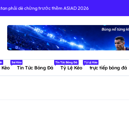
 hay đánh mất lòng fan trung thành?
n cả bàn thắng tại World Cup 2026
i hùng: Tuyển Anh đang quá vội vàng phán xét?
tương lai: Bouaddi và những viên ngọc thô
 trận giao hữu câu lạc bộ quốc tế vào lúc 23h00 ngày 21/7/20
nh
Soi Kèo
Tin Tức Bóng Đá
Tỷ Lệ Kèo
elec 6-1 tại Liga Pro
i Kèo
Tin Tức Bóng Đá
Tỷ Lệ Kèo
trực tiếp bóng đá
z: Cuộc chiến giữa sự ổn định và khát khao chiến thắng tại
ao hữu giữa hai đội bóng Anh quốc
ến thắng là bắt buộc, nhưng còn nhiều điều hơn thế