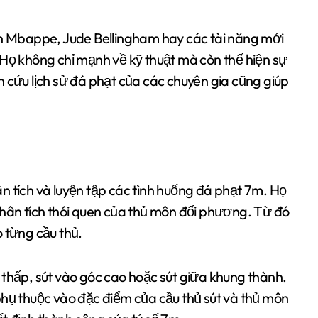
an Mbappe, Jude Bellingham hay các tài năng mới
 Họ không chỉ mạnh về kỹ thuật mà còn thể hiện sự
 cứu lịch sử đá phạt của các chuyên gia cũng giúp
n tích và luyện tập các tình huống đá phạt 7m. Họ
phân tích thói quen của thủ môn đối phương. Từ đó
 từng cầu thủ.
 thấp, sút vào góc cao hoặc sút giữa khung thành.
phụ thuộc vào đặc điểm của cầu thủ sút và thủ môn