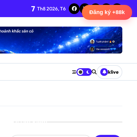
7
Th8 2026, T6
Đăng ký +88k
26
klive
Tìm kiếm