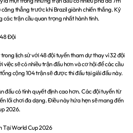
ly là một trong những trận đấu có nhiều pha đá 7m
ưu căng thẳng trước khi Brazil giành chiến thắng. Kỷ
g các trận cầu quan trọng nhất hành tinh.
 48 Đội
trong lịch sử với 48 đội tuyển tham dự thay vì 32 đội
việc sẽ có nhiều trận đấu hơn và cơ hội để các cầu
ổng cộng 104 trận sẽ được thi đấu tại giải đấu này.
ận đấu có tính quyết định cao hơn. Các đội tuyển từ
n lối chơi đa dạng. Điều này hứa hẹn sẽ mang đến
up 2026.
m Tại World Cup 2026