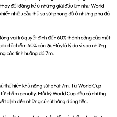
y thay đổi đáng kể ở những giải đấu lớn như World
 khiến nhiều cầu thủ sa sút phong độ ở những pha đá
 đóng vai trò quyết định đến 60% thành công của một
bãi chỉ chiếm 40% còn lại. Đây là lý do vì sao những
ong các tình huống đá 7m.
thủ thể hiện khả năng sút phạt 7m. Từ World Cup
 từ chấm penalty. Mỗi kỳ World Cup đều có những
yết định đến những cú sút hỏng đáng tiếc.