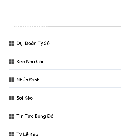
Danh mục
Dự Đoán Tỷ Số
Kèo Nhà Cái
Nhận Định
Soi Kèo
Tin Tức Bóng Đá
Tỷ Lệ Kèo