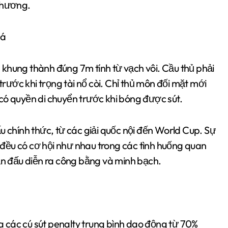
 phương.
Đá
khung thành đúng 7m tính từ vạch vôi. Cầu thủ phải
trước khi trọng tài nổ còi. Chỉ thủ môn đối mặt mới
có quyền di chuyển trước khi bóng được sút.
u chính thức, từ các giải quốc nội đến World Cup. Sự
đều có cơ hội như nhau trong các tình huống quan
ận đấu diễn ra công bằng và minh bạch.
ủa các cú sút penalty trung bình dao động từ 70%