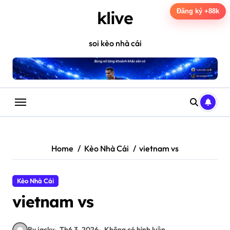
Skip
Đăng ký +88k
klive
to
content
soi kèo nhà cái
Home
Kèo Nhà Cái
vietnam vs
Kèo Nhà Cái
vietnam vs
By jacky
Th6 3, 2026
Không có bình luận