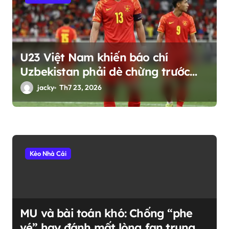
U23 Việt Nam khiến báo chí
Uzbekistan phải dè chừng trước
thềm ASIAD 2026
jacky
Th7 23, 2026
Kèo Nhà Cái
MU và bài toán khó: Chống “phe
vé” hay đánh mất lòng fan trung