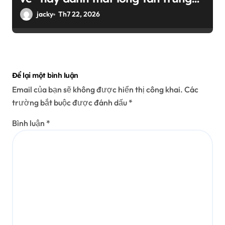
thành?
jacky
Th7 22, 2026
Để lại một bình luận
Email của bạn sẽ không được hiển thị công khai.
Các
trường bắt buộc được đánh dấu
*
Bình luận
*