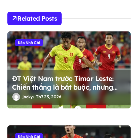
n
g
Related Posts
b
à
i
Kèo Nhà Cái
v
i
ế
ĐT Việt Nam trước Timor Leste:
t
Chiến thắng là bắt buộc, nhưng
còn nhiều điều hơn thế
jacky
Th7 23, 2026
Kèo Nhà Cái