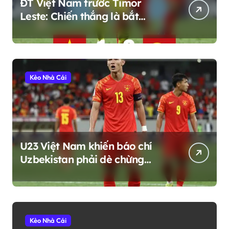
ĐT Việt Nam trước Timor
Leste: Chiến thắng là bắt
buộc, nhưng còn nhiều điều
hơn thế
Kèo Nhà Cái
U23 Việt Nam khiến báo chí
Uzbekistan phải dè chừng
trước thềm ASIAD 2026
Kèo Nhà Cái