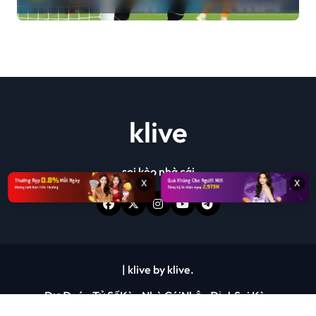
Cup 2026
klive
soi kèo nhà cái
x
x
|
klive
by
klive
.
Dự Đoán Tỷ Số
Kèo Nhà Cái
Nhận Định
Soi Kèo
Tin Tức Bóng Đá
Tỷ Lệ Kèo
trực tiếp bóng đá