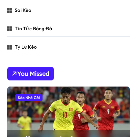
Soi Kèo
Tin Tức Bóng Đá
Tỷ Lệ Kèo
You Missed
Kèo Nhà Cái