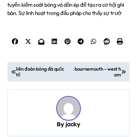
tuyển kiểm soát bóng và dồn ép để tạo ra cơ hội ghi
bàn. Sự linh hoạt trong đấu pháp cho thấy sự trưở
Đ
liên đoàn bóng đá quốc
bournemouth – west h
tế
am
i
ề
u
h
ư
By
jacky
ớ