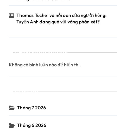
Thomas Tuchel và nỗi oan của người hùng:
Tuyển Anh đang quá vội vàng phán xét?
Bình luận gần đây
Không có bình luận nào để hiển thị.
Lưu trữ
Tháng 7 2026
Tháng 6 2026