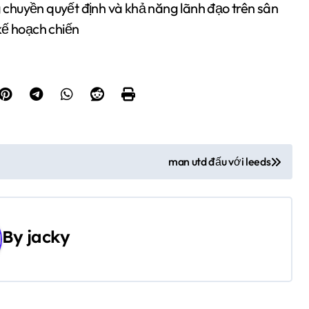
chuyền quyết định và khả năng lãnh đạo trên sân
kế hoạch chiến
man utd đấu với leeds
By
jacky