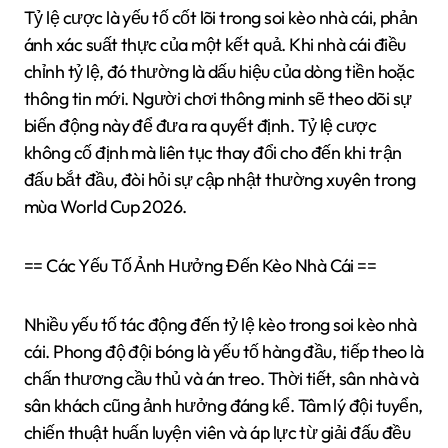
Tỷ lệ cược là yếu tố cốt lõi trong soi kèo nhà cái, phản
ánh xác suất thực của một kết quả. Khi nhà cái điều
chỉnh tỷ lệ, đó thường là dấu hiệu của dòng tiền hoặc
thông tin mới. Người chơi thông minh sẽ theo dõi sự
biến động này để đưa ra quyết định. Tỷ lệ cược
không cố định mà liên tục thay đổi cho đến khi trận
đấu bắt đầu, đòi hỏi sự cập nhật thường xuyên trong
mùa World Cup 2026.
== Các Yếu Tố Ảnh Hưởng Đến Kèo Nhà Cái ==
Nhiều yếu tố tác động đến tỷ lệ kèo trong soi kèo nhà
cái. Phong độ đội bóng là yếu tố hàng đầu, tiếp theo là
chấn thương cầu thủ và án treo. Thời tiết, sân nhà và
sân khách cũng ảnh hưởng đáng kể. Tâm lý đội tuyển,
chiến thuật huấn luyện viên và áp lực từ giải đấu đều