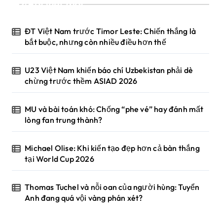
Bài viết mới
ĐT Việt Nam trước Timor Leste: Chiến thắng là
bắt buộc, nhưng còn nhiều điều hơn thế
U23 Việt Nam khiến báo chí Uzbekistan phải dè
chừng trước thềm ASIAD 2026
MU và bài toán khó: Chống “phe vé” hay đánh mất
lòng fan trung thành?
Michael Olise: Khi kiến tạo đẹp hơn cả bàn thắng
tại World Cup 2026
Thomas Tuchel và nỗi oan của người hùng: Tuyển
Anh đang quá vội vàng phán xét?