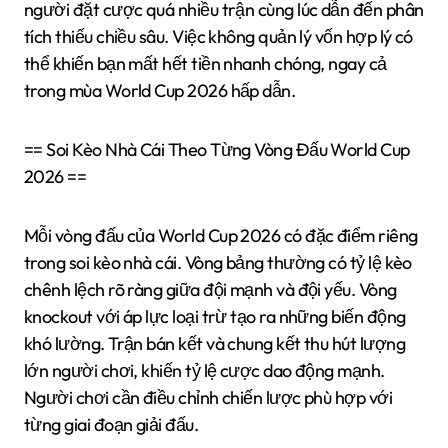
người đặt cược quá nhiều trận cùng lúc dẫn đến phân
tích thiếu chiều sâu. Việc không quản lý vốn hợp lý có
thể khiến bạn mất hết tiền nhanh chóng, ngay cả
trong mùa World Cup 2026 hấp dẫn.
== Soi Kèo Nhà Cái Theo Từng Vòng Đấu World Cup
2026 ==
Mỗi vòng đấu của World Cup 2026 có đặc điểm riêng
trong soi kèo nhà cái. Vòng bảng thường có tỷ lệ kèo
chênh lệch rõ ràng giữa đội mạnh và đội yếu. Vòng
knockout với áp lực loại trừ tạo ra những biến động
khó lường. Trận bán kết và chung kết thu hút lượng
lớn người chơi, khiến tỷ lệ cược dao động mạnh.
Người chơi cần điều chỉnh chiến lược phù hợp với
từng giai đoạn giải đấu.