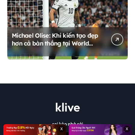
Michael Olise: Khi kiến tạo đẹp
hơn cả bàn thắng tại World
Cup 2026
klive
soi kèo nhà cái
x
x