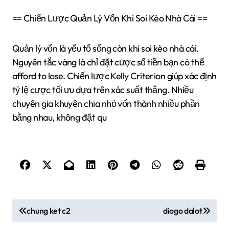
== Chiến Lược Quản Lý Vốn Khi Soi Kèo Nhà Cái ==
Quản lý vốn là yếu tố sống còn khi soi kèo nhà cái.
Nguyên tắc vàng là chỉ đặt cược số tiền bạn có thể
afford to lose. Chiến lược Kelly Criterion giúp xác định
tỷ lệ cược tối ưu dựa trên xác suất thắng. Nhiều
chuyên gia khuyên chia nhỏ vốn thành nhiều phần
bằng nhau, không đặt qu
Đ
chung ket c2
diogo dalot
i