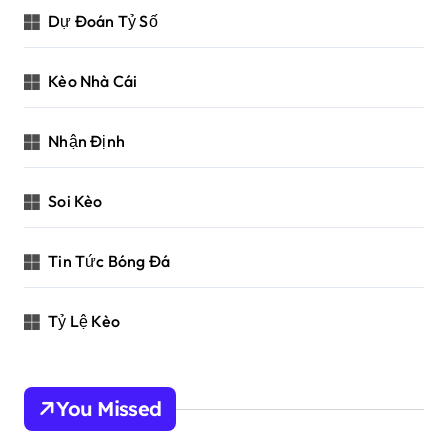
Dự Đoán Tỷ Số
Kèo Nhà Cái
Nhận Định
Soi Kèo
Tin Tức Bóng Đá
Tỷ Lệ Kèo
You Missed