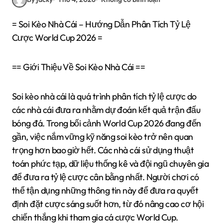
= Soi Kèo Nhà Cái – Hướng Dẫn Phân Tích Tỷ Lệ
Cược World Cup 2026 =
== Giới Thiệu Về Soi Kèo Nhà Cái ==
Soi kèo nhà cái là quá trình phân tích tỷ lệ cược do
các nhà cái đưa ra nhằm dự đoán kết quả trận đấu
bóng đá. Trong bối cảnh World Cup 2026 đang đến
gần, việc nắm vững kỹ năng soi kèo trở nên quan
trọng hơn bao giờ hết. Các nhà cái sử dụng thuật
toán phức tạp, dữ liệu thống kê và đội ngũ chuyên gia
để đưa ra tỷ lệ cược cân bằng nhất. Người chơi có
thể tận dụng những thông tin này để đưa ra quyết
định đặt cược sáng suốt hơn, từ đó nâng cao cơ hội
chiến thắng khi tham gia cá cược World Cup.