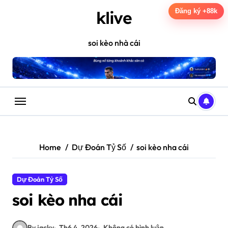
Skip
Đăng ký +88k
klive
to
content
soi kèo nhà cái
Home
Dự Đoán Tỷ Số
soi kèo nha cái
Dự Đoán Tỷ Số
soi kèo nha cái
By jacky
Th6 4, 2026
Không có bình luận