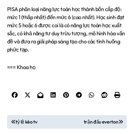
PISA phân loại năng lực toán học thành bốn cấp độ:
mức 1 (thấp nhất) đến mức 6 (cao nhất). Học sinh đạt
mức 5 hoặc 6 được coi là có năng lực toán học xuất
sắc, có khả năng tư duy trừu tượng, mô hình hóa vấn
đề và đưa ra giải pháp sáng tạo cho các tình huống
phức tạp.
=== Khoa họ
Đ
tỷ lệ kèo tv
trận đấu everton
i