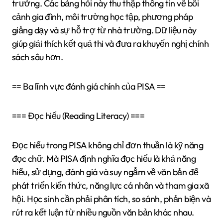
trưởng. Các bảng hỏi này thu thập thông tin về bối
cảnh gia đình, môi trường học tập, phương pháp
giảng dạy và sự hỗ trợ từ nhà trường. Dữ liệu này
giúp giải thích kết quả thi và đưa ra khuyến nghị chính
sách sâu hơn.
== Ba lĩnh vực đánh giá chính của PISA ==
=== Đọc hiểu (Reading Literacy) ===
Đọc hiểu trong PISA không chỉ đơn thuần là kỹ năng
đọc chữ. Mà PISA định nghĩa đọc hiểu là khả năng
hiểu, sử dụng, đánh giá và suy ngẫm về văn bản để
phát triển kiến thức, năng lực cá nhân và tham gia xã
hội. Học sinh cần phải phân tích, so sánh, phản biện và
rút ra kết luận từ nhiều nguồn văn bản khác nhau.