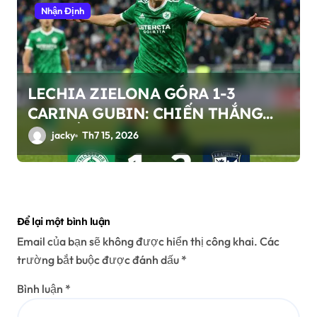
Nhận Định
LECHIA ZIELONA GÓRA 1-3
CARINA GUBIN: CHIẾN THẮNG
THUYẾT PHỤC TRONG TRẬN GIAO
jacky
Th7 15, 2026
HỮU CÂU LẠC BỘ
Để lại một bình luận
Email của bạn sẽ không được hiển thị công khai.
Các
trường bắt buộc được đánh dấu
*
Bình luận
*