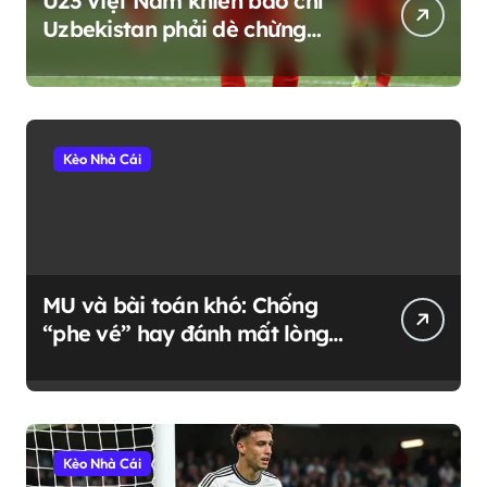
U23 Việt Nam khiến báo chí
Uzbekistan phải dè chừng
trước thềm ASIAD 2026
Kèo Nhà Cái
MU và bài toán khó: Chống
“phe vé” hay đánh mất lòng
fan trung thành?
Kèo Nhà Cái