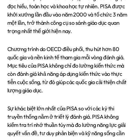
đọc hiểu, toán học và khoa học tự nhiên. PISA được
khởi xướng lần đầu vào năm 2000 và tổ chức 3 năm
một lần, trở thành công cụ so sánh giáo dục quan
trọng nhất thế giới hiện nay.
Chương trình do OECD điều phối, thu hút hơn 80
quốc gia và nền kinh tế tham gia mỗi vòng đánh giá.
Mục tiêu của PISA không chỉ đo lường kiến thức mà
còn đánh giá khả năng áp dụng kiến thức vào thực
tiễn cuộc sống, từ đó giúp các quốc gia cải thiện chất
lượng giáo dục.
Sự khác biệt lớn nhất của PISA so với các kỳ thi
truyền thống nằm ở triết lý đánh giá. PISA không
kiểm tra trí nhớ thuần túy mà đo lường năng lực giải
quyết vấn đề, tư duy phản biện và kỹ năng sống cần