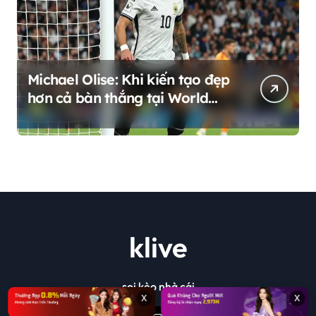
Michael Olise: Khi kiến tạo đẹp
hơn cả bàn thắng tại World
Cup 2026
klive
soi kèo nhà cái
x
x