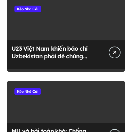
Kèo Nhà Cái
U23 Việt Nam khiến báo chí
Uzbekistan phải dè chừng
trước thềm ASIAD 2026
Kèo Nhà Cái
MU và bài toán khó: Chống