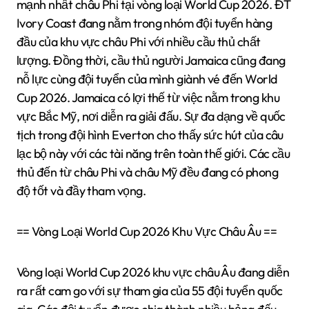
mạnh nhất châu Phi tại vòng loại World Cup 2026. ĐT
Ivory Coast đang nằm trong nhóm đội tuyển hàng
đầu của khu vực châu Phi với nhiều cầu thủ chất
lượng. Đồng thời, cầu thủ người Jamaica cũng đang
nỗ lực cùng đội tuyển của mình giành vé đến World
Cup 2026. Jamaica có lợi thế từ việc nằm trong khu
vực Bắc Mỹ, nơi diễn ra giải đấu. Sự đa dạng về quốc
tịch trong đội hình Everton cho thấy sức hút của câu
lạc bộ này với các tài năng trên toàn thế giới. Các cầu
thủ đến từ châu Phi và châu Mỹ đều đang có phong
độ tốt và đầy tham vọng.
== Vòng Loại World Cup 2026 Khu Vực Châu Âu ==
Vòng loại World Cup 2026 khu vực châu Âu đang diễn
ra rất cam go với sự tham gia của 55 đội tuyển quốc