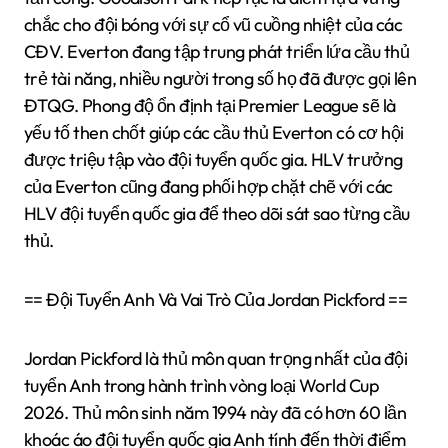
chắc cho đội bóng với sự cổ vũ cuồng nhiệt của các
CĐV. Everton đang tập trung phát triển lứa cầu thủ
trẻ tài năng, nhiều người trong số họ đã được gọi lên
ĐTQG. Phong độ ổn định tại Premier League sẽ là
yếu tố then chốt giúp các cầu thủ Everton có cơ hội
được triệu tập vào đội tuyển quốc gia. HLV trưởng
của Everton cũng đang phối hợp chặt chẽ với các
HLV đội tuyển quốc gia để theo dõi sát sao từng cầu
thủ.
== Đội Tuyển Anh Và Vai Trò Của Jordan Pickford ==
Jordan Pickford là thủ môn quan trọng nhất của đội
tuyển Anh trong hành trình vòng loại World Cup
2026. Thủ môn sinh năm 1994 này đã có hơn 60 lần
khoác áo đội tuyển quốc gia Anh tính đến thời điểm