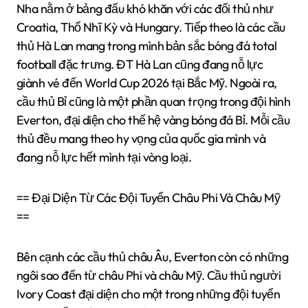
Nha nằm ở bảng đấu khó khăn với các đối thủ như
Croatia, Thổ Nhĩ Kỳ và Hungary. Tiếp theo là các cầu
thủ Hà Lan mang trong mình bản sắc bóng đá total
football đặc trưng. ĐT Hà Lan cũng đang nỗ lực
giành vé đến World Cup 2026 tại Bắc Mỹ. Ngoài ra,
cầu thủ Bỉ cũng là một phần quan trọng trong đội hình
Everton, đại diện cho thế hệ vàng bóng đá Bỉ. Mỗi cầu
thủ đều mang theo hy vọng của quốc gia mình và
đang nỗ lực hết mình tại vòng loại.
== Đại Diện Từ Các Đội Tuyển Châu Phi Và Châu Mỹ
==
Bên cạnh các cầu thủ châu Âu, Everton còn có những
ngôi sao đến từ châu Phi và châu Mỹ. Cầu thủ người
Ivory Coast đại diện cho một trong những đội tuyển