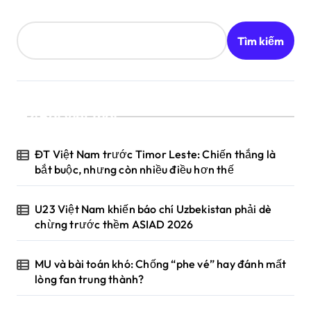
Tìm kiếm
Bài viết mới
ĐT Việt Nam trước Timor Leste: Chiến thắng là
bắt buộc, nhưng còn nhiều điều hơn thế
U23 Việt Nam khiến báo chí Uzbekistan phải dè
chừng trước thềm ASIAD 2026
MU và bài toán khó: Chống “phe vé” hay đánh mất
lòng fan trung thành?