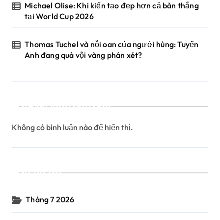
Michael Olise: Khi kiến tạo đẹp hơn cả bàn thắng
tại World Cup 2026
Thomas Tuchel và nỗi oan của người hùng: Tuyển
Anh đang quá vội vàng phán xét?
Bình luận gần đây
Không có bình luận nào để hiển thị.
Lưu trữ
Tháng 7 2026