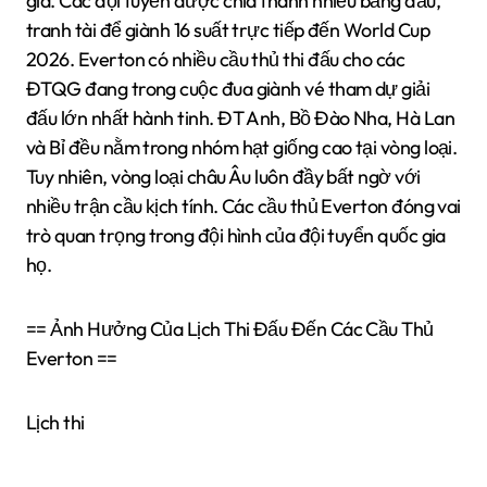
gia. Các đội tuyển được chia thành nhiều bảng đấu,
tranh tài để giành 16 suất trực tiếp đến World Cup
2026. Everton có nhiều cầu thủ thi đấu cho các
ĐTQG đang trong cuộc đua giành vé tham dự giải
đấu lớn nhất hành tinh. ĐT Anh, Bồ Đào Nha, Hà Lan
và Bỉ đều nằm trong nhóm hạt giống cao tại vòng loại.
Tuy nhiên, vòng loại châu Âu luôn đầy bất ngờ với
nhiều trận cầu kịch tính. Các cầu thủ Everton đóng vai
trò quan trọng trong đội hình của đội tuyển quốc gia
họ.
== Ảnh Hưởng Của Lịch Thi Đấu Đến Các Cầu Thủ
Everton ==
Lịch thi