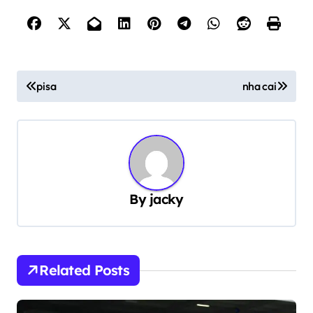
Đ
pisa
nha cai
i
ề
u
h
ư
By
jacky
ớ
n
g
Related Posts
b
à