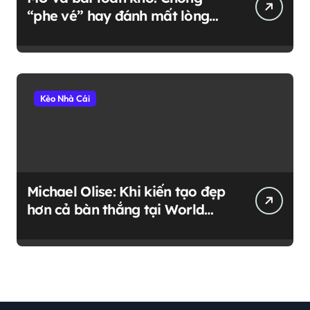
“phe vé” hay đánh mất lòng
fan trung thành?
Kèo Nhà Cái
Michael Olise: Khi kiến tạo đẹp
hơn cả bàn thắng tại World
Cup 2026