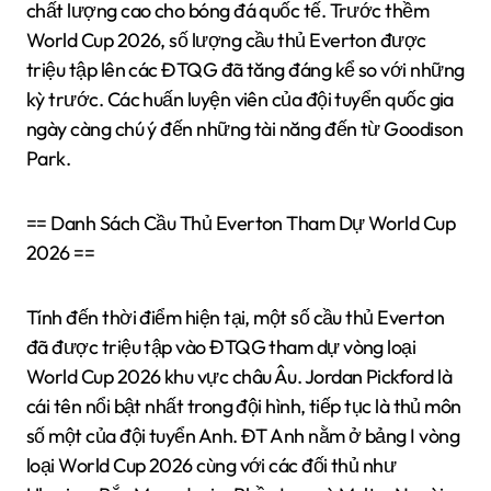
chất lượng cao cho bóng đá quốc tế. Trước thềm
World Cup 2026, số lượng cầu thủ Everton được
triệu tập lên các ĐTQG đã tăng đáng kể so với những
kỳ trước. Các huấn luyện viên của đội tuyển quốc gia
ngày càng chú ý đến những tài năng đến từ Goodison
Park.
== Danh Sách Cầu Thủ Everton Tham Dự World Cup
2026 ==
Tính đến thời điểm hiện tại, một số cầu thủ Everton
đã được triệu tập vào ĐTQG tham dự vòng loại
World Cup 2026 khu vực châu Âu. Jordan Pickford là
cái tên nổi bật nhất trong đội hình, tiếp tục là thủ môn
số một của đội tuyển Anh. ĐT Anh nằm ở bảng I vòng
loại World Cup 2026 cùng với các đối thủ như